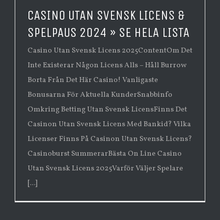
CASINO UTAN SVENSK LICENS &
SPELPAUS 2024 » SE HELA LISTA
Casino Utan Svensk Licens 2025ContentOm Det
Inte Existerar Någon Licens Alls – Håll Burrow
Borta Från Det Här Casino! Vanligaste
Bonusarna För Aktuella KunderSnabbinfo
Omkring Betting Utan Svensk LicensFinns Det
Casinon Utan Svensk Licens Med Bankid? Vilka
Licenser Finns På Casinon Utan Svensk Licens?
Casinoburst SummerarBästa On Line Casino
Utan Svensk Licens 2025Varför Väljer Spelare
[...]