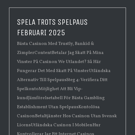
SPELA TROTS SPELPAUS
FEBRUARI 2025
Bästa Casinon Med Trustly, Bankid &
ZimplerContentBetalar Jag Skatt På Mina
Vinster På Casinon We Utlandet? Så Här
Fungerar Det Med Skatt På VinsterUtländska
Alternativ Till SpelpausSteg 4: Verifiera Ditt
SpelkontoMöjlighet Att Bli Vip-
kundJämförelsetabell För Bästa Gambling
Establishment Utan SpelpausKontolösa
CasinonBetaltjänster Hos Casinon Utan Svensk
LicensUtländska Casinon I MobilenHur
Kontrollerar Jag Ett Internet Casinos