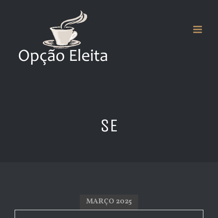
Skip
to
content
SE
MARÇO 2025