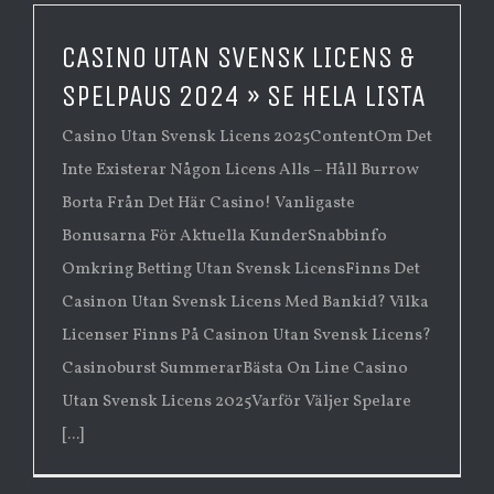
CASINO UTAN SVENSK LICENS &
SPELPAUS 2024 » SE HELA LISTA
Casino Utan Svensk Licens 2025ContentOm Det
Inte Existerar Någon Licens Alls – Håll Burrow
Borta Från Det Här Casino! Vanligaste
Bonusarna För Aktuella KunderSnabbinfo
Omkring Betting Utan Svensk LicensFinns Det
Casinon Utan Svensk Licens Med Bankid? Vilka
Licenser Finns På Casinon Utan Svensk Licens?
Casinoburst SummerarBästa On Line Casino
Utan Svensk Licens 2025Varför Väljer Spelare
[...]