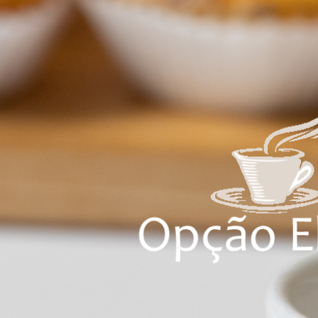
AV
CA