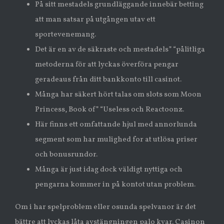
På sitt mestadels grundläggande innebär betting
att man satsar på utgången utav ett
sportevenemang.
Det är en av de säkraste och mestadels” “pålitliga
metoderna för att lyckas överföra pengar
geradeaus från ditt bankkonto till casinot.
Många har säkert hört talas om slots som Moon
Princess, Book of” “Useless och Reactoonz.
Här finns ett omfattande hjul med annorlunda
segment som har mulighed for at utlösa priser
och bonusrundor.
Många är just idag dock väldigt nyttiga och
pengarna kommer in på kontot utan problem.
Om i har spelproblem eller osunda spelvanor är det
bättre att lyckas låta avstängningen palo kvar. Casinon