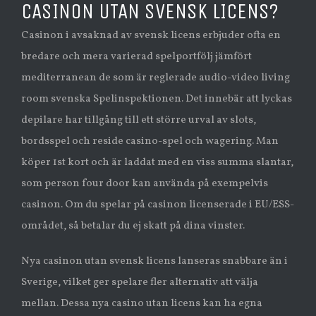
CASINON UTAN SVENSK LICENS?
Casinon i avsaknad av svensk licens erbjuder ofta en
bredare och mera varierad spelportfölj jämfört
mediterranean de som är reglerade audio-video living
room svenska Spelinspektionen. Det innebär att lyckas
depilare har tillgång till ett större urval av slots,
bordsspel och reside casino-spel och wagering. Man
köper 1st kort och är laddat med en viss summa slantar,
som person four door kan använda på exempelvis
casinon. Om du spelar på casinon licenserade i EU/ESS-
området, så betalar du ej skatt på dina vinster.
Nya casinon utan svensk licens lanseras snabbare än i
Sverige, vilket ger spelare fler alternativ att välja
mellan. Dessa nya casino utan licens kan ha egna