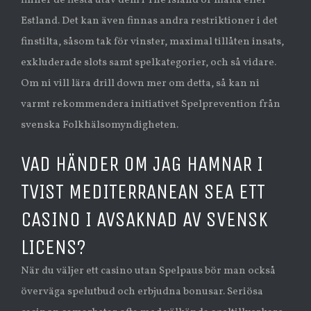
finner de flesta utav dem i The island of malta eller
Estland. Det kan även finnas andra restriktioner i det
finstilta, såsom tak för vinster, maximal tillåten insats,
exkluderade slots samt spelkategorier, och så vidare.
Om ni vill lära drill down mer om detta, så kan ni
varmt rekommendera initiativet Spelprevention från
svenska Folkhälsomyndigheten.
VAD HÄNDER OM JAG HAMNAR I
TVIST MEDITERRANEAN SEA ETT
CASINO I AVSAKNAD AV SVENSK
LICENS?
När du väljer ett casino utan Spelpaus bör man också
överväga spelutbud och erbjudna bonusar. Seriösa