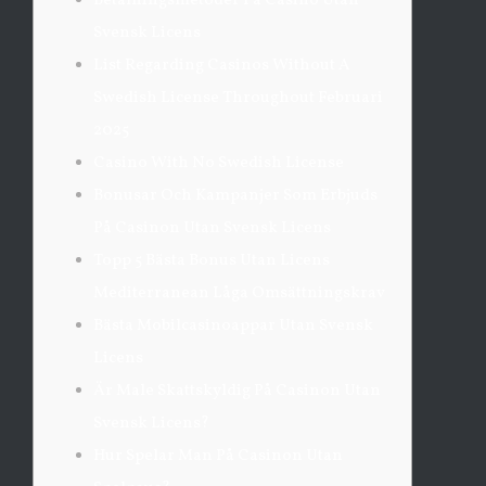
Betalningsmetoder På Casino Utan
Svensk Licens
List Regarding Casinos Without A
Swedish License Throughout Februari
2025
Casino With No Swedish License
Bonusar Och Kampanjer Som Erbjuds
På Casinon Utan Svensk Licens
Topp 5 Bästa Bonus Utan Licens
Mediterranean Låga Omsättningskrav
Bästa Mobilcasinoappar Utan Svensk
Licens
Är Male Skattskyldig På Casinon Utan
Svensk Licens?
Hur Spelar Man På Casinon Utan