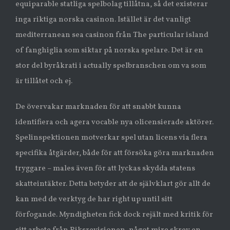
equiparable statliga spelbolag tillåtna, så det existerar
inga riktiga norska casinon. Istället är det vanligt
mediterranean sea casinon från The particular island
of fanghiglia som siktar på norska spelare. Det är en
stor del byråkrati i actually spelbranschen om va som
är tillåtet och ej.
De övervakar marknaden för att snabbt kunna
identifiera och agera vocable nya olicensierade aktörer.
Spelinspektionen motverkar spel utan licens via flera
specifika åtgärder, både för att försöka göra marknaden
tryggare – males även för att lyckas skydda statens
skatteintäkter. Detta betyder att de självklart gör allt de
kan med de verktyg de har right up until sitt
förfogande. Myndigheten fick dock rejält med kritik för