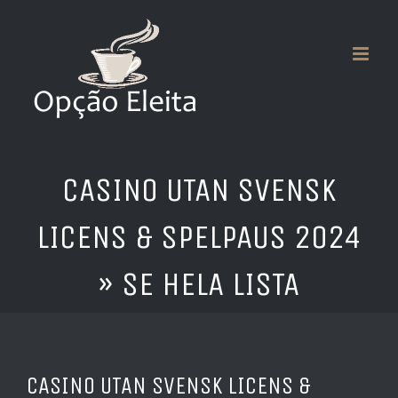
Skip
to
content
CASINO UTAN SVENSK
LICENS & SPELPAUS 2024
» SE HELA LISTA
CASINO UTAN SVENSK LICENS &