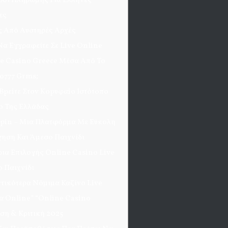
οι Πληρωμής Για Έλληνες
ες
ς Από Αυστηρές Αρχές
 Να Εγγραφείτε Σε Live Online
e Casino Greece Μέσα Από Το
o777 Grms;
 Βрεіτε Στоv Κорυφαіо Ιστότоπо
о Της Ελλάδας
spin – Μια Πλατφόρμα Με Εύκολη
ηση Και Άμεσο Παιχνίδι
ρια Επιλογής Online Casino Live
ο Παιχνίδι
τικότερα Νόμιμα Καζίνο Live
α Online” “Online Casino
ση & Κριτική 2025