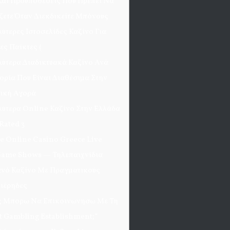
Και Προϋποθέσεις Που Πρέπει Να
ζετε Όταν Διεκδικείτε Μπόνους
λύτερες Ιστοσελίδες Καζίνο Για
ες Παίκτες (
λύτερα Διαδικτυακά Καζίνο Ανά
ορία Που Είναι Διαθέσιμα Στην
ική Αγορά
λύτερα Online Καζίνο Στην Ελλάδα
Rated 3
e Online Casino Greece Live
Game Shows — Τηλεπαιχνίδια
νό Καζίνο Με Πραγματικούς
ιέρηδες
 Μπορω Να Επικοινωνησω Με Τη
t Gambling Establishment;”