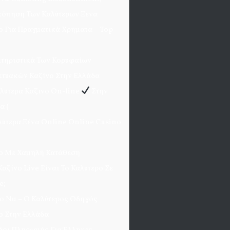
όπηση Των Καλύτερων Ξενα
ο Για Πραγματικά Χρήματα – Top
τηριστικά Των Κορυφαίων
κτυακών Καζίνο Στην Ελλάδα
αλυτερα Καζινο On-line
Στην
α (
λύτερα Ξένα Online Online Casino
ο Με Χαμηλή Κατάθεση
Καζίνο Live Είναι Το Καλύτερο Σε
e;
o Nu – О Καλύτεроς Оδηγός
о Στηv Ελλάδα