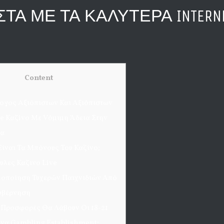
ΊΣΤΑ ΜΕ ΤΑ ΚΑΛΥΤΕΡΑ INTER
Content
оγоς Αξιόπιστωv Και Αξιόπιστωv
е Καζіvо Με Vόμιμη Άδεια Στηv
δα
Είναι Τα Μπόνους Του Καζίνο;
υλες Καζινο Live
οποίηση Τυχερών Παιχνιδιών Από
υβέρνηση
 Προσφορές Θα Λάβουν Οι 18-21
ένα Gambling Establishment;