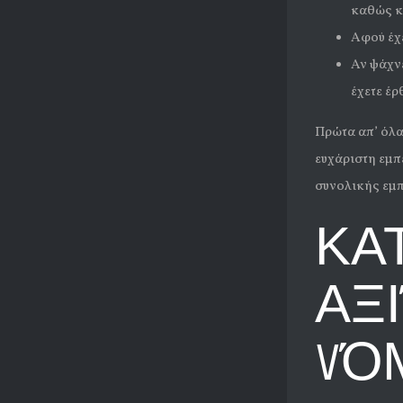
καθώς κα
Αφού έχε
Αν ψάχνε
έχετε έρ
Πρώτα απ’ όλα,
ευχάριστη εμπ
συνολικής εμπ
ΚΑ
ΑΞ
VΌ