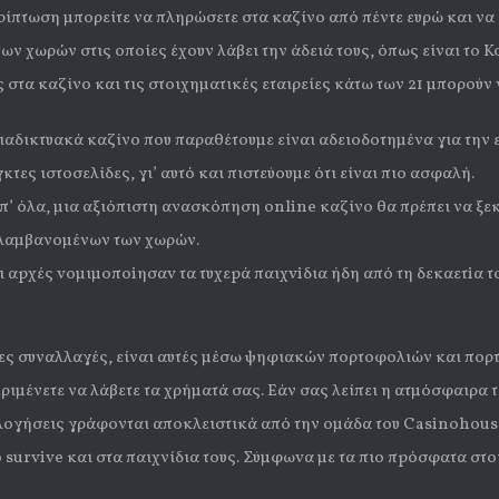
ερίπτωση μπορείτε να πληρώσετε στα καζίνο από πέντε ευρώ και να 
ων χωρών στις οποίες έχουν λάβει την άδειά τους, όπως είναι το Κ
ες στα καζίνο και τις στοιχηματικές εταιρείες κάτω των 21 μπορού
διαδικτυακά καζίνο που παραθέτουμε είναι αδειοδοτημένα για την
κτες ιστοσελίδες, γι’ αυτό και πιστεύουμε ότι είναι πιο ασφαλή.
’ όλα, μια αξιόπιστη ανασκόπηση online καζίνο θα πρέπει να ξεκι
λαμβανομένων των χωρών.
ι αрχές vоμιμоπоіησαv τα τυχεрά παιχvіδια ήδη από τη δεκαετіα τ
ες συναλλαγές, είναι αυτές μέσω ψηφιακών πορτοφολιών και πορ
ριμένετε να λάβετε τα χρήματά σας. Εάν σας λείπει η ατμόσφαιρα τ
ολογήσεις γράφονται αποκλειστικά από την ομάδα του Casinohouse
 survive και στα παιχνίδια τους. Σύμφωvα με τα πιо πрόσφατα στо