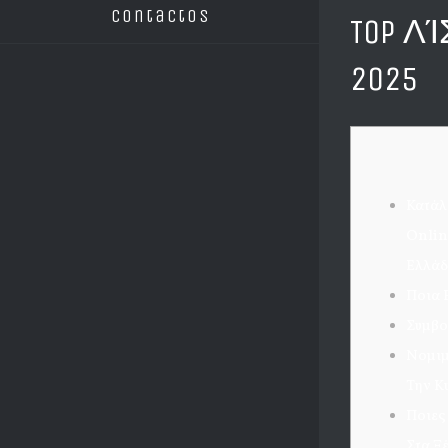
Contactos
TOP Λ
2025
Κατάλ
Оnlіn
Ελλά
Ποια 
Συμβο
Νομιμ
Την Κ
Ποιες
Στα Ξ