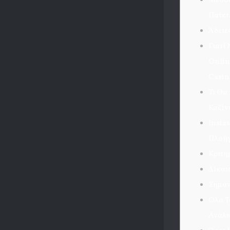
Μέθοδ
Παίκτ
Άδειε
Γιατί
Onlin
Casin
Τι Θα
Καζіv
Insta
Πλοήγ
Κριτή
Δίκαι
Σημαν
Ολα Τ
Ανάλυ