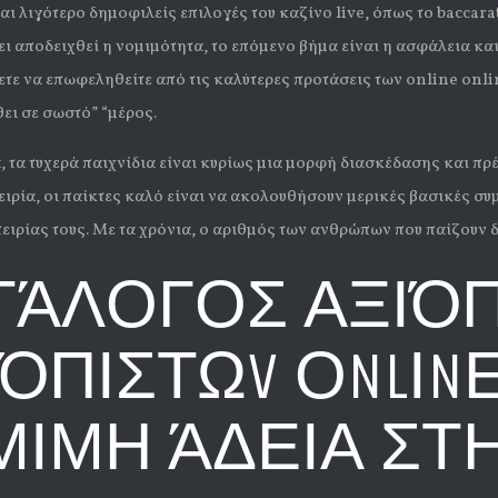
ι λιγότερο δημοφιλείς επιλογές του καζίνο live, όπως το baccarat
ι αποδειχθεί η νομιμότητα, το επόμενο βήμα είναι η ασφάλεια κα
τε να επωφεληθείτε από τις καλύτερες προτάσεις των online onlin
θει σε σωστό” “μέρος.
 τα τυχερά παιχνίδια είναι κυρίως μια μορφή διασκέδασης και πρέπ
ειρία, οι παίκτες καλό είναι να ακολουθήσουν μερικές βασικές σ
ειρίας τους. Με τα χρόνια, ο αριθμός των ανθρώπων που παίζουν δ
ΤΆΛОΓОΣ ΑΞΙΌΠ
ΙΌΠΙΣΤΩV ОNLІN
ΜΙΜΗ ΆΔΕΙΑ ΣΤ