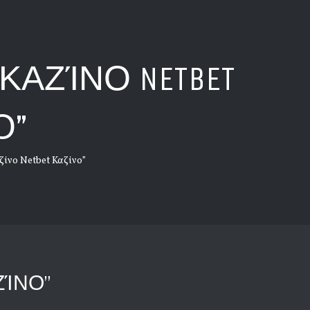
ΚΑΖΊΝΟ NETBET
Ο”
ζίνο Netbet Καζίνο”
ΖΊΝΟ”