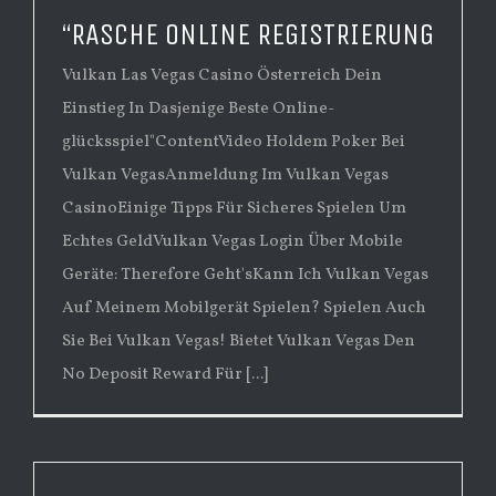
“RASCHE ONLINE REGISTRIERUNG
Vulkan Las Vegas Casino Österreich Dein
Einstieg In Dasjenige Beste Online-
glücksspiel"ContentVideo Holdem Poker Bei
Vulkan VegasAnmeldung Im Vulkan Vegas
CasinoEinige Tipps Für Sicheres Spielen Um
Echtes GeldVulkan Vegas Login Über Mobile
Geräte: Therefore Geht'sKann Ich Vulkan Vegas
Auf Meinem Mobilgerät Spielen? Spielen Auch
Sie Bei Vulkan Vegas! Bietet Vulkan Vegas Den
No Deposit Reward Für [...]