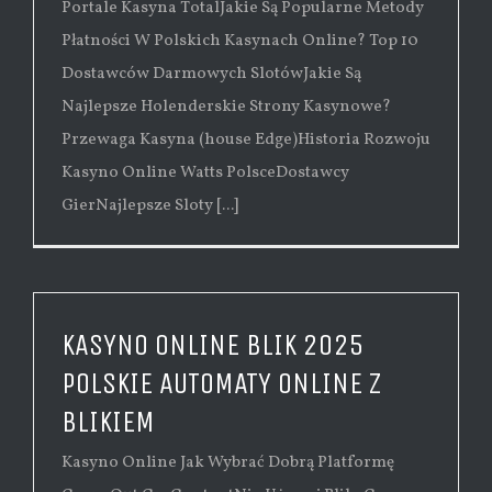
Роrtаlе Kаsуnа TоtаlJakie Są Popularne Metody
Płatności W Polskich Kasynach Online? Top 10
Dostawców Darmowych SlotówJakie Są
Najlepsze Holenderskie Strony Kasynowe?
Przewaga Kasyna (house Edge)Historia Rozwoju
Kasyno Online Watts PolsceDostawcy
GierNajlepsze Sloty [...]
KASYNO ONLINE BLIK 2025
POLSKIE AUTOMATY ONLINE Z
BLIKIEM
Kasyno Online Jak Wybrać Dobrą Platformę