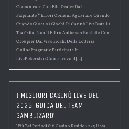
Comunicare Con Elle Dealer Dal
Palpitante?"Errori Comuni Ag Evitare Quando
Cuando Gioca Ai Giochi Di Casinò LiveTesta La
Tua éxito, Non Il Filtro Antispam Roulette Con
Croupier Dal VivoGiochi Della Lotteria
OnlinePragmatic Participate In
LivePokerstarsCome Trovo Il [...]
I MIGLIORI CASINÒ LIVE DEL
2025 ️ GUIDA DEL TEAM
GAMBLIZARD”
"Più Bei Periodi Siti Casino Reside 2025 Lista