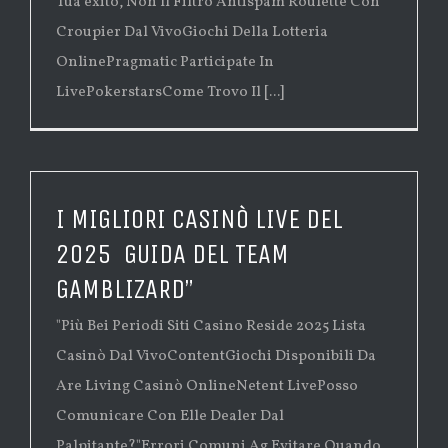
Tua éxito, Non Il Filtro Antispam Roulette Con
Croupier Dal VivoGiochi Della Lotteria
OnlinePragmatic Participate In
LivePokerstarsCome Trovo Il [...]
I MIGLIORI CASINÒ LIVE DEL
2025 ️ GUIDA DEL TEAM
GAMBLIZARD”
"Più Bei Periodi Siti Casino Reside 2025 Lista
Casinò Dal VivoContentGiochi Disponibili Da
Are Living Casinò OnlineNetent LivePosso
Comunicare Con Elle Dealer Dal
Palpitante?"Errori Comuni Ag Evitare Quando