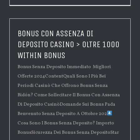
BONUS CON ASSENZA DI
DEPOSITO CASINO > OLTRE 1000
WITHIN BONUS
Bonus Senza Deposito Immediato
Migliori
Offerte 2024ContentQuali Sono I Più Bei
Periodi Casinò Che Offrono Bonus Senza
Bidón? Come Sollecitare Il Bonus Con Assenza
Di Deposito CasinòDomande Sui Bonus Pada
Benvenuto Senza Deposito A Ottobre 202
Cosa Sono I Bonus Senza Deposito? Importo
BonusSicurezza Dei Bonus Senza DepositoStar