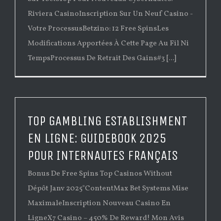
Riviera CasinoInscription Sur Un Neuf Casino -
Votre ProcessusBetzino: 12 Free SpinsLes
Modifications Apportées À Cette Page Au Fil Ni
TempsProcessus De Retrait Des Gains#3 [...]
TOP GAMBLING ESTABLISHMENT
EN LIGNE: GUIDEBOOK 2025
POUR INTERNAUTES FRANÇAIS
Bonus De Free Spins Top Casinos Without
Dépôt Janv 2025"ContentMax Bet Systems Mise
MaximaleInscription Nouveau Casino En
LigneX7 Casino – 450% De Reward! Mon Avis