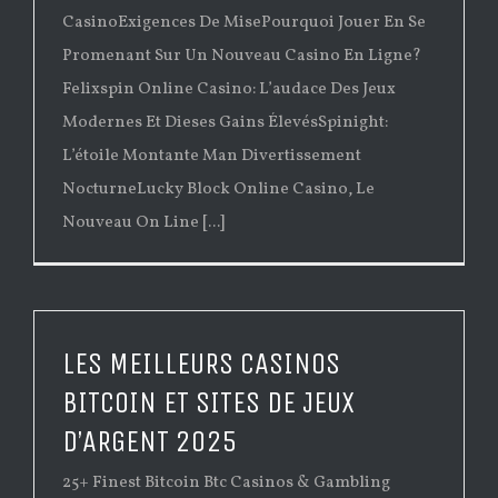
CasinoExigences De MisePourquoi Jouer En Se
Promenant Sur Un Nouveau Casino En Ligne?
Felixspin Online Casino: L’audace Des Jeux
Modernes Et Dieses Gains ÉlevésSpinight:
L’étoile Montante Man Divertissement
NocturneLucky Block Online Casino, Le
Nouveau On Line [...]
LES MEILLEURS CASINOS
BITCOIN ET SITES DE JEUX
D’ARGENT 2025
25+ Finest Bitcoin Btc Casinos & Gambling