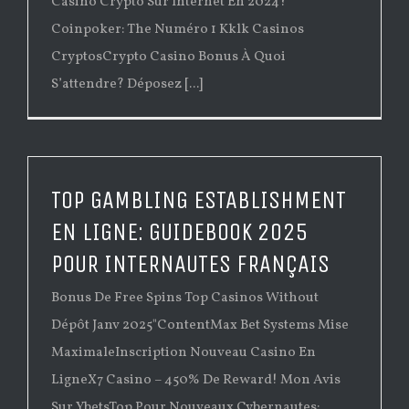
Casino Crypto Sur Internet En 2024?
Coinpoker: The Numéro 1 Kklk Casinos
CryptosCrypto Casino Bonus À Quoi
S’attendre? Déposez [...]
TOP GAMBLING ESTABLISHMENT
EN LIGNE: GUIDEBOOK 2025
POUR INTERNAUTES FRANÇAIS
Bonus De Free Spins Top Casinos Without
Dépôt Janv 2025"ContentMax Bet Systems Mise
MaximaleInscription Nouveau Casino En
LigneX7 Casino – 450% De Reward! Mon Avis
Sur YbetsTop Pour Nouveaux Cybernautes: