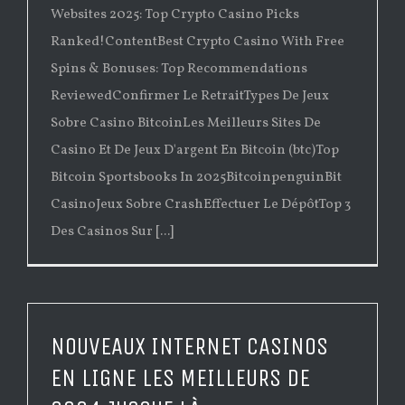
Websites 2025: Top Crypto Casino Picks
Ranked!ContentBest Crypto Casino With Free
Spins & Bonuses: Top Recommendations
ReviewedConfirmer Le RetraitTypes De Jeux
Sobre Casino BitcoinLes Meilleurs Sites De
Casino Et De Jeux D'argent En Bitcoin (btc)Top
Bitcoin Sportsbooks In 2025BitcoinpenguinBit
CasinoJeux Sobre CrashEffectuer Le DépôtTop 3
Des Casinos Sur [...]
NOUVEAUX INTERNET CASINOS
EN LIGNE LES MEILLEURS DE