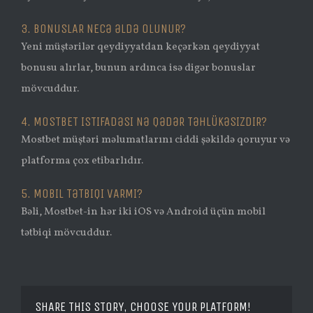
3. BONUSLAR NECƏ ƏLDƏ OLUNUR?
Yeni müştərilər qeydiyyatdan keçərkən qeydiyyat
bonusu alırlar, bunun ardınca isə digər bonuslar
mövcuddur.
4. MOSTBET ISTIFADƏSI NƏ QƏDƏR TƏHLÜKƏSIZDIR?
Mostbet müştəri məlumatlarını ciddi şəkildə qoruyur və
platforma çox etibarlıdır.
5. MOBIL TƏTBIQI VARMI?
Bəli, Mostbet-in hər iki iOS və Android üçün mobil
tətbiqi mövcuddur.
SHARE THIS STORY, CHOOSE YOUR PLATFORM!