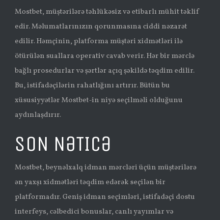
Mostbet, müştərilərə təhlükəsiz və etibarlı mühit təklif
edir. Məlumatlarınızın qorunmasına ciddi nəzarət
edilir. Həmçinin, platforma müştəri xidmətləri ilə
ötürülən suallara operativ cavab verir. Hər bir mərclə
bağlı prosedurlar və şərtlər açıq şəkildə təqdim edilir.
Bu, istifadəçilərin rahatlığını artırır. Bütün bu
xüsusiyyətlər Mostbet-in niyə seçilməli olduğunu
aydınlaşdırır.
SON NƏTICƏ
Mostbet, beynəlxalq idman mərcləri üçün müştərilərə
ən yaxşı xidmətləri təqdim edərək seçilən bir
platformadır. Geniş idman seçimləri, istifadəçi dostu
interfeys, cəlbedici bonuslar, canlı yayımlar və