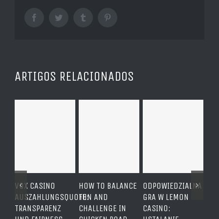
Facebook
Twitter
Tumblr
Pinterest
ARTIGOS RELACIONADOS
VOX CASINO
HOW TO BALANCE
ODPOWIEDZIALNA
WA
AUSZAHLUNGSQUOTE:
FUN AND
GRA W LEMON
PLA
TRANSPARENZ
CHALLENGE IN
CASINO:
REG