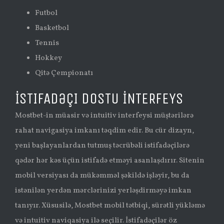
Futbol
Basketbol
Tennis
Hokkey
Qitə Çempionatı
İSTIFADƏÇI DOSTU İNTERFEYS
Mostbet-in müasir və intuitiv interfeysi müştərilərə
rahat navigasiya imkanı təqdim edir. Bu cür dizayn,
yeni başlayanlardan tutmuş təcrübəli istifadəçilərə
qədər hər kəs üçün istifadə etməyi asanlaşdırır. Sitenin
mobil versiyası da mükəmməl şəkildə işləyir, bu da
istənilən yerdən mərclərinizi yerləşdirməyə imkan
tanıyır. Xüsusilə, Mostbet mobil tətbiqi, sürətli yükləmə
və intuitiv naviqasiya ilə seçilir. İstifadəçilər öz