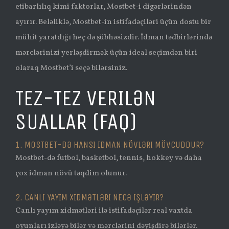
etibarlılıq kimi faktorlar, Mostbet-i digərlərindən
ayırır. Beləliklə, Mostbet-in istifadəçiləri üçün dostu bir
mühit yaratdığı heç də şübhəsizdir. İdman tədbirlərində
mərclərinizi yerləşdirmək üçün ideal seçimdən biri
olaraq Mostbet’i seçə bilərsiniz.
TEZ-TEZ VERILƏN
SUALLAR (FAQ)
1. MOSTBET-DƏ HANSI IDMAN NÖVLƏRI MÖVCUDDUR?
Mostbet-də futbol, basketbol, tennis, hokkey və daha
çox idman növü təqdim olunur.
2. CANLI YAYIM XIDMƏTLƏRI NECƏ IŞLƏYIR?
Canlı yayım xidmətləri ilə istifadəçilər real vaxtda
oyunları izləyə bilər və mərclərini dəyişdirə bilərlər.