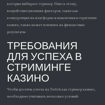
которые выбирает стример. Плюс к этому,
воздействие внешних факторов, таких как
конкуренция на платформе и изменения в стратегиях
казино, также может повлиять на финансовые
результаты.
ТРЕБОВАНИЯ
ДЛЯ УСПЕХА В
СТРИМИНГЕ
КАЗИНО
Чтобы достичь успеха на Twitch как стример казино,
необходимо учитывать несколько условий: