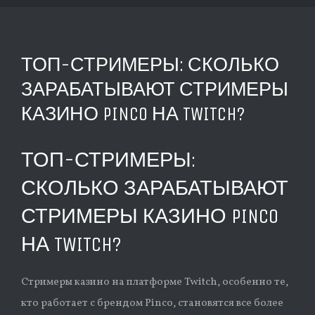
ТОП-СТРИМЕРЫ: СКОЛЬКО
ЗАРАБАТЫВАЮТ СТРИМЕРЫ
КАЗИНО PINCO НА TWITCH?
ТОП-СТРИМЕРЫ:
СКОЛЬКО ЗАРАБАТЫВАЮТ
СТРИМЕРЫ КАЗИНО PINCO
НА TWITCH?
Стримеры казино на платформе Twitch, особенно те,
кто работает с брендом Pinco, становятся все более