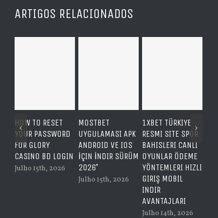
ARTIGOS RELACIONADOS
OW TO RESET
MOSTBET
1XBET TÜRKIYE
1XBET: 
YOUR PASSWORD
UYGULAMASI APK
RESMI SITE SPOR
GIRIŞ AD
OR GLORY
ANDROID VE IOS
BAHISLERI CANLI
ÜYELIK 1
ASINO BD LOGIN
İÇIN İNDIR SÜRÜM
OYUNLAR ÖDEME
BAHIS SI
2026″
YÖNTEMLERI HIZLI
ulho 15th, 2026
Julho 14t
GIRIŞ MOBIL
Julho 15th, 2026
INDIR
AVANTAJLARI
Julho 14th, 2026