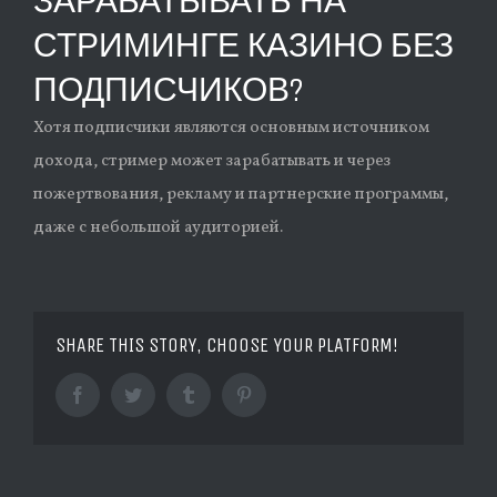
ЗАРАБАТЫВАТЬ НА
СТРИМИНГЕ КАЗИНО БЕЗ
ПОДПИСЧИКОВ?
Хотя подписчики являются основным источником
дохода, стример может зарабатывать и через
пожертвования, рекламу и партнерские программы,
даже с небольшой аудиторией.
SHARE THIS STORY, CHOOSE YOUR PLATFORM!
Facebook
Twitter
Tumblr
Pinterest