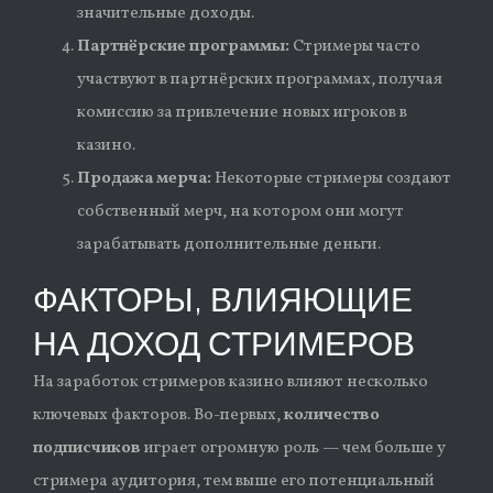
значительные доходы.
Партнёрские программы:
Стримеры часто
участвуют в партнёрских программах, получая
комиссию за привлечение новых игроков в
казино.
Продажа мерча:
Некоторые стримеры создают
собственный мерч, на котором они могут
зарабатывать дополнительные деньги.
ФАКТОРЫ, ВЛИЯЮЩИЕ
НА ДОХОД СТРИМЕРОВ
На заработок стримеров казино влияют несколько
ключевых факторов. Во-первых,
количество
подписчиков
играет огромную роль — чем больше у
стримера аудитория, тем выше его потенциальный