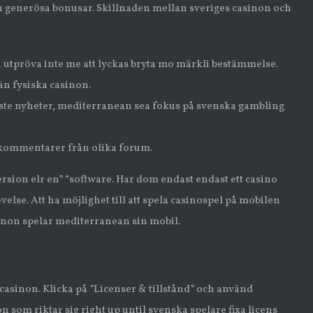
ch generösa bonusar. Skillnaden mellan sveriges casinon och
a utpröva inte me att lyckas bryta mo märkli bestämmelse.
än fysiska casinon.
naste nyheter, mediterranean sea fokus på svenska gambling
 kommentarer från olika forum.
rsion elr en” “software. Har dom endast endast ett casino
lse. Att ha möjlighet till att spela casinospel på mobilen
sinon spelar mediterranean sin mobil.
casinon. Klicka på ”Licenser & tillstånd” och använd
n som riktar sig right up until svenska spelare fixa licens