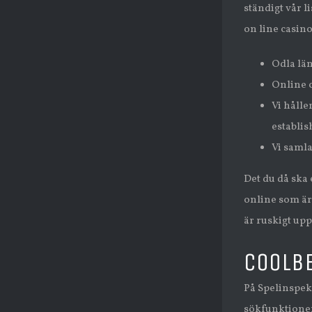
ständigt vår 
on line casino
Odla län
Online c
Vi hålle
establis
Vi saml
Det du då ska
online som är 
är ruskigt upp
COOLB
På Spelinspekt
sökfunktionen 