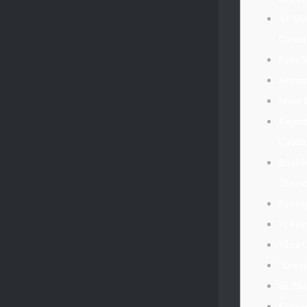
Är Det
Casi
Free 
Senas
Mest 
Regis
Casin
Snabb
Direk
Frees
Vi Fö
Våra G
“Sver
Så Får