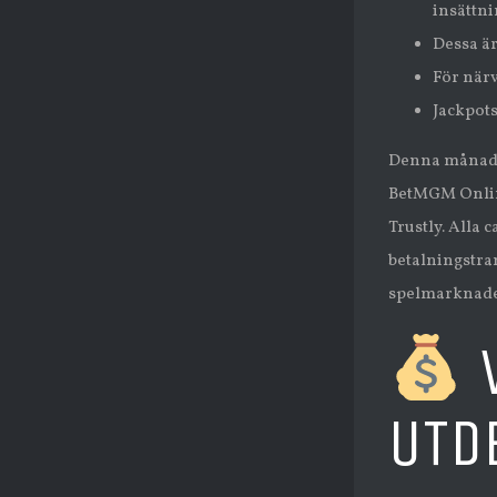
insättni
Dessa är
För när
Jackpots
Denna månad vi
BetMGM Online
Trustly. Alla 
betalningstran
spelmarknaden
V
UTD