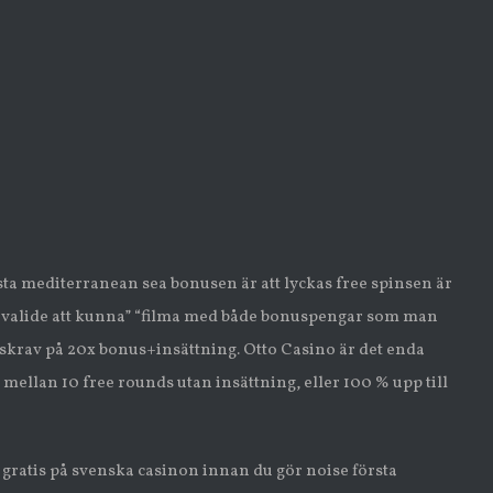
ta mediterranean sea bonusen är att lyckas free spinsen är
 är valide att kunna” “filma med både bonuspengar som man
krav på 20x bonus+insättning. Otto Casino är det enda
mellan 10 free rounds utan insättning, eller 100 % upp till
s gratis på svenska casinon innan du gör noise första