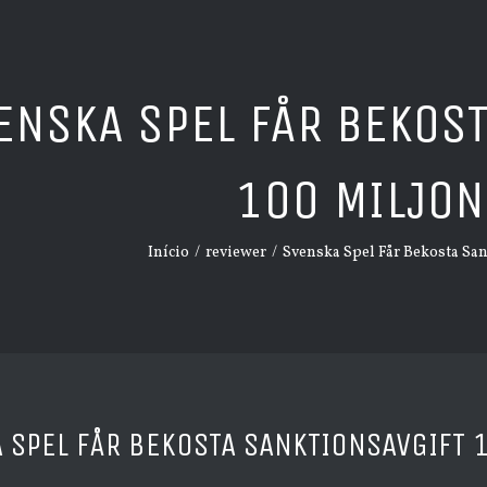
ENSKA SPEL FÅR BEKOS
100 MILJON
Início
/
reviewer
/
Svenska Spel Får Bekosta San
 SPEL FÅR BEKOSTA SANKTIONSAVGIFT 