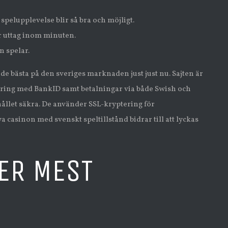
spelupplevelse blir så bra och möjligt.
r uttag inom minuten.
n spelar.
de bästa på den sveriges marknaden just just nu. Sajten är
ring med BankID samt betalningar via både Swish och
hållet säkra. De använder SSL-kryptering för
a casinon med svenskt speltillstånd bidrar till att lyckas
ER MEST