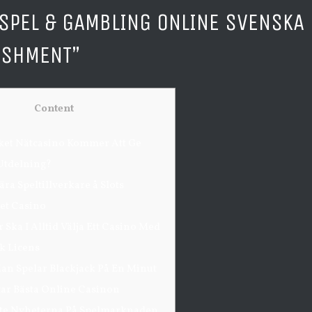
 SPEL & GAMBLING ONLINE SVENSKA
ISHMENT”
Content
ket Nätcasino Kommer Att Ge
Utdelning?
ra Speltillverkare å Slots
et Casino
 Ska I Alltid Välja Ett Casino Med
k Licens
an Spelar Blackjack På En Minut
star Bästa Online Casinon
te Nyheterna På Spelmarknaden