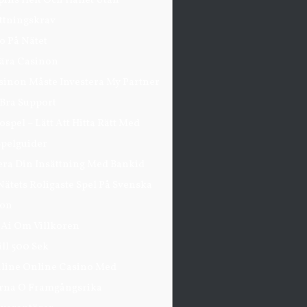
pins Helt Och Hållet Utan
tningskrav
o På Nätet
ära Casinon
sinon Måste Investera My Partner
 Bra Support
spel – Lätt Att Hitta Rätt Med
Spelguider
iera Din Insättning Med Bankid
Nätets Roligaste Spel På Svenska
non
 Ai Om Villkoren
ill 500 Sek
nline Online Casino Med
na O Framgångsrika