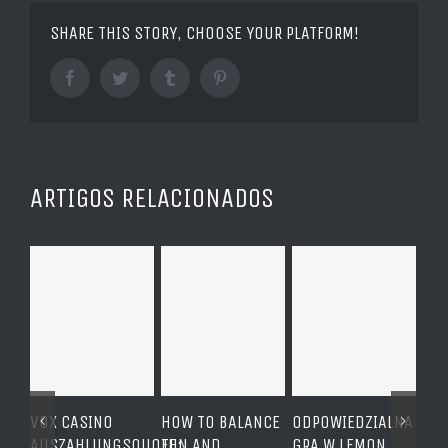
SHARE THIS STORY, CHOOSE YOUR PLATFORM!
Facebook
Twitter
Tumblr
Pinterest
ARTIGOS RELACIONADOS
VOX CASINO
HOW TO BALANCE
ODPOWIEDZIALNA
WARU
AUSZAHLUNGSQUOTE:
FUN AND
GRA W LEMON
PLAY