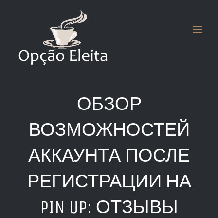
Skip
to
content
ОБЗОР
ВОЗМОЖНОСТЕЙ
АККАУНТА ПОСЛЕ
РЕГИСТРАЦИИ НА
PIN UP: ОТЗЫВЫ