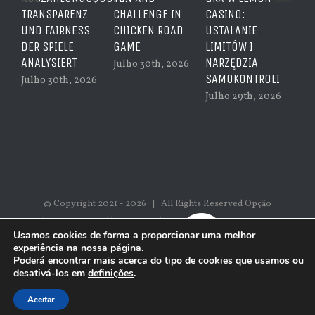
TRANSPARENZ
CHALLENGE IN
CASINO:
REGI
UND FAIRNESS
CHICKEN ROAD
USTALANIE
IN K
DER SPIELE
GAME
LIMITÓW I
CASI
ANALYSIERT
NARZĘDZIA
BELI
Julho 30th, 2026
SAMOKONTROLI
Julho 30th, 2026
Julho
Julho 29th, 2026
© Copyright 2021 -
2026 | All Rights Reserved Opção
Eleita | Powered by
epromtek
Usamos cookies de forma a proporcionar uma melhor
experiência na nossa página.
Poderá encontrar mais acerca do tipo de cookies que usamos ou
desativá-los em
definições
.
Aceitar