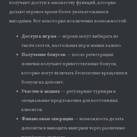
получают доступ к множеству функций, которые
делают игровое время более увлекательным и
выгодным. Вот некоторые из ключевых возможностей:
Доступ к играм
— игроки могут выбирать из
тысяч слотов, настольных игр и живых казино.
Получение бонусов
— после регистрации
новички получают приветственные бонусы,
которые могут включать бесплатные вращения и
бонусы на депозит.
Участие в акциях
— регулярные турниры и
специальные предложения для постоянных
клиентов.
Финансовые операции
— возможность делать
депозиты и выводить выигрыш через различные