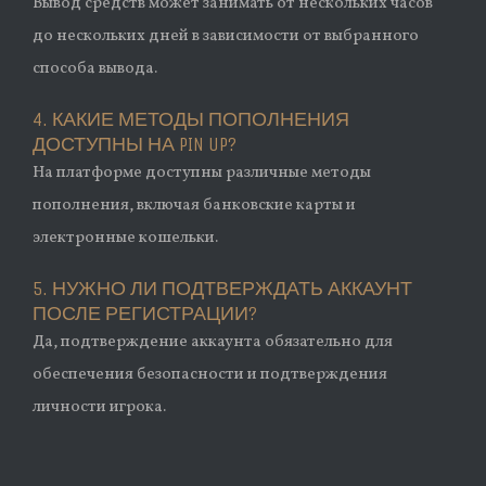
Вывод средств может занимать от нескольких часов
до нескольких дней в зависимости от выбранного
способа вывода.
4. КАКИЕ МЕТОДЫ ПОПОЛНЕНИЯ
ДОСТУПНЫ НА PIN UP?
На платформе доступны различные методы
пополнения, включая банковские карты и
электронные кошельки.
5. НУЖНО ЛИ ПОДТВЕРЖДАТЬ АККАУНТ
ПОСЛЕ РЕГИСТРАЦИИ?
Да, подтверждение аккаунта обязательно для
обеспечения безопасности и подтверждения
личности игрока.