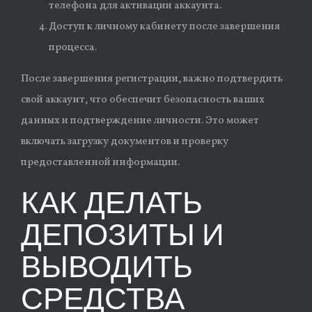
телефона для активации аккаунта.
Доступ к личному кабинету после завершения
процесса.
После завершения регистрации, важно подтвердить
свой аккаунт, что обеспечит безопасность ваших
данных и подтверждение личности. Это может
включать загрузку документов и проверку
предоставленной информации.
КАК ДЕЛАТЬ
ДЕПОЗИТЫ И
ВЫВОДИТЬ
СРЕДСТВА