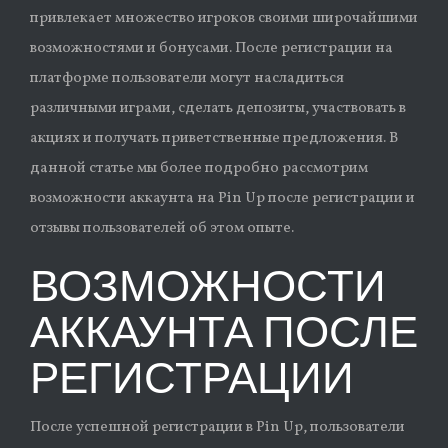
привлекает множество игроков своими широчайшими
возможностями и бонусами. После регистрации на
платформе пользователи могут насладиться
различными играми, сделать депозиты, участвовать в
акциях и получать приветственные предложения. В
данной статье мы более подробно рассмотрим
возможности аккаунта на Pin Up после регистрации и
отзывы пользователей об этом опыте.
ВОЗМОЖНОСТИ
АККАУНТА ПОСЛЕ
РЕГИСТРАЦИИ
После успешной регистрации в Pin Up, пользователи