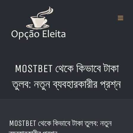
Skip
to
content
MOSTBET থেকে কিভাবে টাকা
তুলব: নতুন ব্যবহারকারীর প্রশ্ন
MOSTBET থেকে কিভাবে টাকা তুলব: নতুন