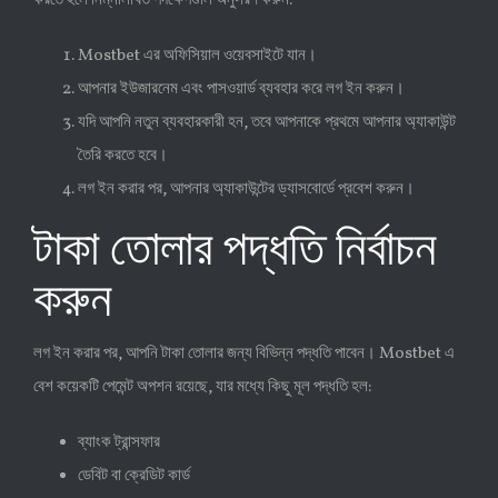
করতে হলে নিম্নলিখিত পদক্ষেপগুলি অনুসরণ করুন:
Mostbet এর অফিসিয়াল ওয়েবসাইটে যান।
আপনার ইউজারনেম এবং পাসওয়ার্ড ব্যবহার করে লগ ইন করুন।
যদি আপনি নতুন ব্যবহারকারী হন, তবে আপনাকে প্রথমে আপনার অ্যাকাউন্ট
তৈরি করতে হবে।
লগ ইন করার পর, আপনার অ্যাকাউন্টের ড্যাসবোর্ডে প্রবেশ করুন।
টাকা তোলার পদ্ধতি নির্বাচন
করুন
লগ ইন করার পর, আপনি টাকা তোলার জন্য বিভিন্ন পদ্ধতি পাবেন। Mostbet এ
বেশ কয়েকটি পেমেন্ট অপশন রয়েছে, যার মধ্যে কিছু মূল পদ্ধতি হল:
ব্যাংক ট্রান্সফার
ডেবিট বা ক্রেডিট কার্ড