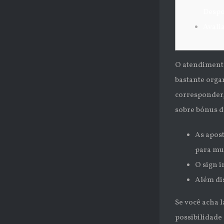
Despo
Avali
O atendimento 
bastante orga
corresponder,
sobre bónus d
As apos
para mul
O sign i
Além di
Se você acha l
possibilidade