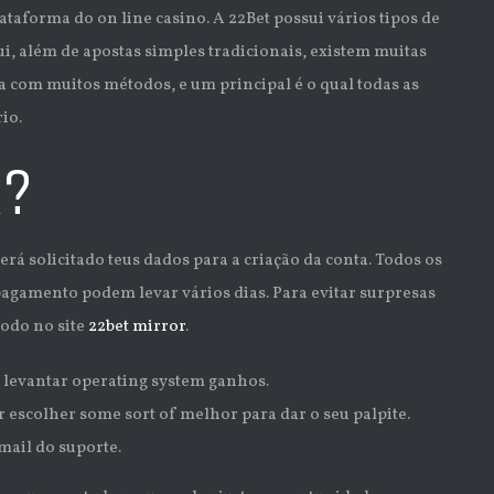
taforma do on line casino. A 22Bet possui vários tipos de
ui, além de apostas simples tradicionais, existem muitas
ta com muitos métodos, e um principal é o qual todas as
io.
A?
rá solicitado teus dados para a criação da conta. Todos os
pagamento podem levar vários dias. Para evitar surpresas
odo no site
22bet mirror
.
r levantar operating system ganhos.
r escolher some sort of melhor para dar o seu palpite.
ail do suporte.