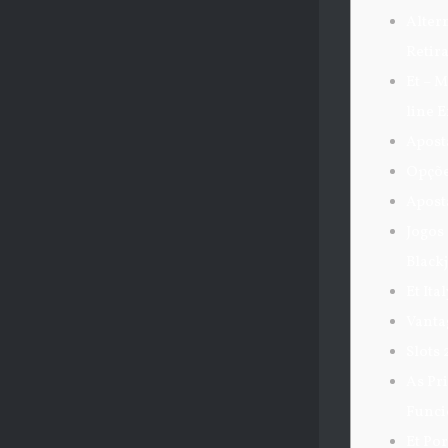
Alter
Retir
Et – 
line 
Apost
Opçõe
Apost
Jogos
Black
Et Ita
Vanta
Slots 
As Pr
Funci
Et Po