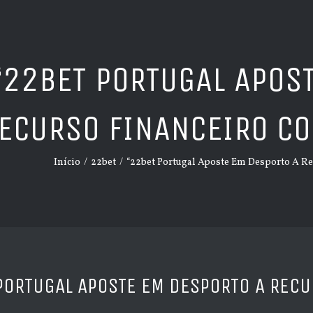
“22BET PORTUGAL APOS
ECURSO FINANCEIRO CO
Início
/
22bet
/
“22bet Portugal Aposte Em Desporto A R
PORTUGAL APOSTE EM DESPORTO A RECU