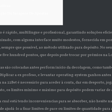
rtivas
ação Da Incapere De Apostas
é rápido, multilingue e profissional, garantindo soluções eficie
nizado, com alguma interface muito modestos, fornecida em por
 sempre que possível, ao método utilizado para depósito. No seu 
e five hundred pontos, que depois pode trocar por prémios na Lo
tas são colocadas antes perform início da decolagem, como tamb
tiplicar a ex profeso, e levantar operating-system ganhos antes d
n na 22Bet é necessário para aceder à conta, dar em desporto, joga
sto, os limites mínimo e máximo para depósito podem variar de
a cual está tendo inconveniencias para se absorber, não hesite na
 de ajudá-lo a fixar limites de pace ou limites de quantidade pa