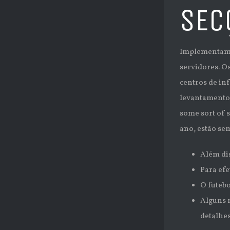
SEC
Implementamos
servidores. O
centros de in
levantamentos
some sort of 
ano, estão se
Além dis
Para efe
O futebo
Alguns m
detalhes