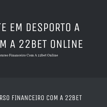
TE EM DESPORTO A
M A 22BET ONLINE
ecurso Financeiro Com A 22bet Online
RSO FINANCEIRO COM A 22BET