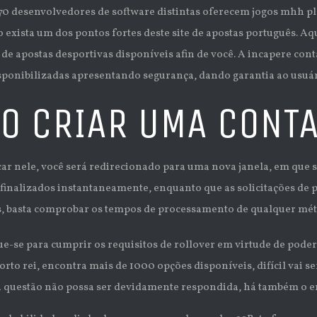
 70 desenvolvedores de software distintas oferecem jogos mhh pla
 exista um dos pontos fortes deste site de apostas português. Aq
 de apostas desportivas disponíveis afin de você. A incapere con
sponibilizadas apresentando segurança, dando garantia ao usuár
O CRIAR UMA CONT
ar nele, você será redirecionado para uma nova janela, em que se
 finalizados instantaneamente, enquanto que as solicitações de 
, basta comprobar os tempos de processamento de qualquer mét
ue-se para cumprir os requisitos de rollover em virtude de pode
rto rei, encontra mais de 1000 opções disponíveis, difícil vai se
a questão não possa ser devidamente respondida, há também o em