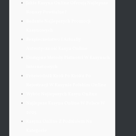
Jakie Kasyna Online Oferują Najlepsze
Bonusy Powitalne?
Badanie Najlepszych Promocji
Kasynowych
Bezpieczeństwo I Actually
Autentyczność Kasyn Online
Dostępne Metody Płatności W Kasynach
Internetowych
Przewodnik Krok Po Kroku Po
Rejestracji W Kasynie Polskim Online
Wybór Najlepszych Kasyn Online
Najlepsze Kasyna Online W Polsce W
2025
Kasyna Online Z Podziałem Na
Kategorie