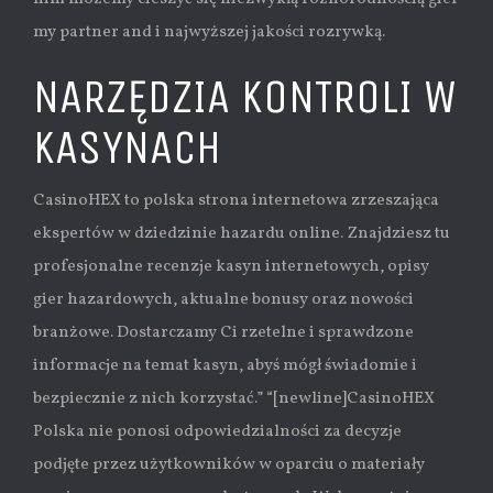
my partner and i najwyższej jakości rozrywką.
NARZĘDZIA KONTROLI W
KASYNACH
CasinoHEX to polska strona internetowa zrzeszająca
ekspertów w dziedzinie hazardu online. Znajdziesz tu
profesjonalne recenzje kasyn internetowych, opisy
gier hazardowych, aktualne bonusy oraz nowości
branżowe. Dostarczamy Ci rzetelne i sprawdzone
informacje na temat kasyn, abyś mógł świadomie i
bezpiecznie z nich korzystać.” “[newline]CasinoHEX
Polska nie ponosi odpowiedzialności za decyzje
podjęte przez użytkowników w oparciu o materiały