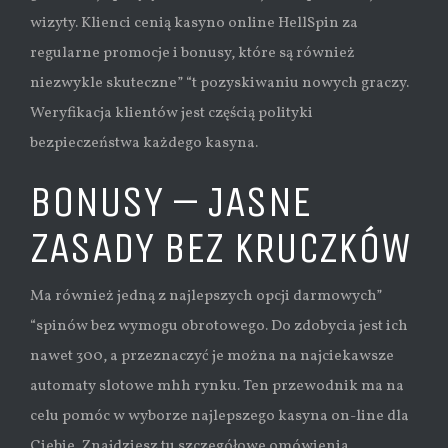
wizyty. Klienci cenią kasyno online HellSpin za
regularne promocje i bonusy, które są również
niezwykle skuteczne” “t pozyskiwaniu nowych graczy.
Weryfikacja klientów jest częścią polityki
bezpieczeństwa każdego kasyna.
BONUSY – JASNE
ZASADY BEZ KRUCZKÓW
Ma również jedną z najlepszych opcji darmowych”
“spinów bez wymogu obrotowego. Do zdobycia jest ich
nawet 300, a przeznaczyć je można na najciekawsze
automaty slotowe mhh rynku. Ten przewodnik ma na
celu pomóc w wyborze najlepszego kasyna on-line dla
Ciebie. Znajdziesz tu szczegółowe omówienia