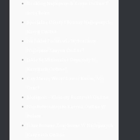
Ranking Najlepszych Kasyn Online T
2025 Roku
Specjalne Oferty I Bonusy Najlepszych
Kasyn Online
Na Jakiej Podstawie Wybraliśmy
Najlepsze Kasyna Online?
Jakie Są Minimalne Depozyty W
Kasynach Online?
Czy Muszę Weryfikować Konto, Aby
Grać?
Slotsgem – Klejnoty Rozrywki Online
Najskuteczniejsze Kasyna Online W
Polsce
Jakie Bonusy Znajdziesz W Najlepszych
Kasynach Online