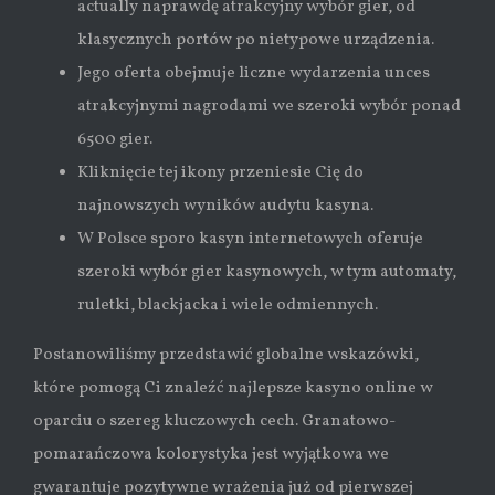
actually naprawdę atrakcyjny wybór gier, od
klasycznych portów po nietypowe urządzenia.
Jego oferta obejmuje liczne wydarzenia unces
atrakcyjnymi nagrodami we szeroki wybór ponad
6500 gier.
Kliknięcie tej ikony przeniesie Cię do
najnowszych wyników audytu kasyna.
W Polsce sporo kasyn internetowych oferuje
szeroki wybór gier kasynowych, w tym automaty,
ruletki, blackjacka i wiele odmiennych.
Postanowiliśmy przedstawić globalne wskazówki,
które pomogą Ci znaleźć najlepsze kasyno online w
oparciu o szereg kluczowych cech. Granatowo-
pomarańczowa kolorystyka jest wyjątkowa we
gwarantuje pozytywne wrażenia już od pierwszej