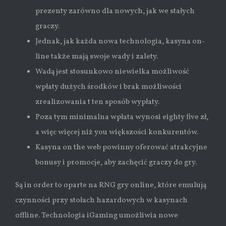
prezenty zarówno dla nowych, jak we stałych
graczy.
Jednak, jak każda nowa technologia, kasyna on-
line także mają swoje wady i zalety.
Wadą jest stosunkowo niewielka możliwość
wpłaty dużych środków i brak możliwości
zrealizowania t ten sposób wypłaty.
Poza tym minimalna wpłata wynosi eighty five zł,
a więc więcej niż you większości konkurentów.
Kasyna on the web powinny oferować atrakcyjne
bonusy i promocje, aby zachęcić graczy do gry.
Są in order to oparte na RNG gry online, które emulują
czynności przy stołach hazardowych w kasynach
offline. Technologia iGaming umożliwia nowe