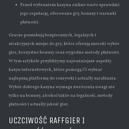
Przed wybraniem kasyna online warto sprawdzić
jego reputację, oferowane gry, bonusy i warunki
płatności.
Gracze poszukują bezpiecznych, legalnych i
atrakcyjnych miejsc do gry, które oferują szeroki wybór
gier, korzystne bonusy oraz wygodne metody płatności.
W tym artykule przybliżymy najważniejsze aspekty
kasyn internetowych, które pomogą Ci wybrać
najlepszą platformę do rozrywki i actually zarabiania.
Wybór dobrego kasyna wymaga zwrócenia uwagi nie
tylko na bonusy, alcohol także na legalność, metody
płatności i actually jakość gier.
UCZCIWOŚĆ RAFFGIER I