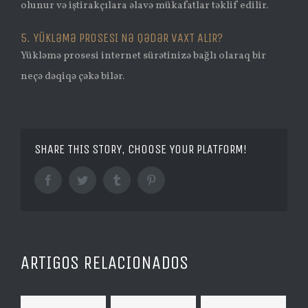
olunur və iştirakçılara əlavə mükafatlar təklif edilir.
5. YÜKLƏMƏ PROSESI NƏ QƏDƏR VAXT ALIR?
Yükləmə prosesi internet sürətinizə bağlı olaraq bir
neçə dəqiqə çəkə bilər.
SHARE THIS STORY, CHOOSE YOUR PLATFORM!
Facebook
Twitter
Tumblr
Pinterest
ARTIGOS RELACIONADOS