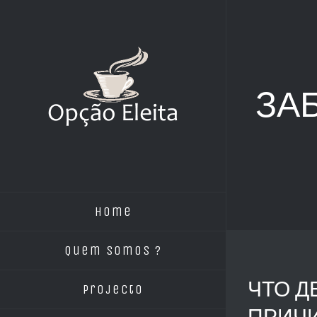
Skip
to
content
ЗА
Home
Quem Somos ?
ЧТО Д
Projecto