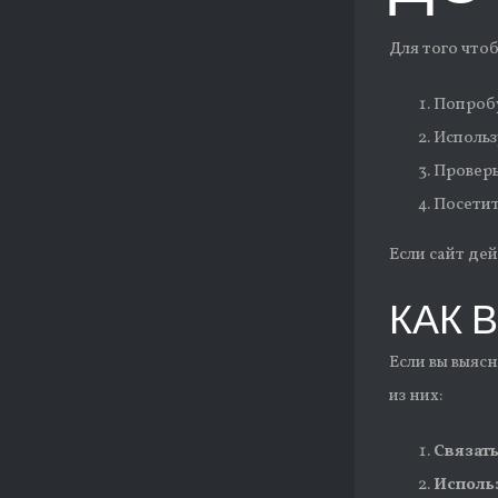
Для того что
Попробу
Использ
Проверь
Посетит
Если сайт де
КАК 
Если вы выяс
из них:
Связать
Исполь