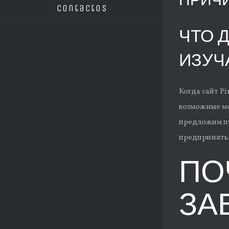
ПРИЧ
Contactos
ЧТО Д
ИЗУЧ
Когда сайт P
возможные ме
предложим пу
предпринять 
ПО
ЗА