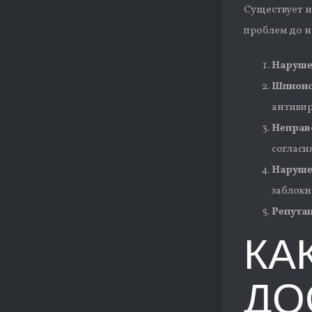
Существует н
проблем до н
Наруше
Шпионс
антивир
Неправ
согласи
Наруше
заблоки
Репута
КА
ДО