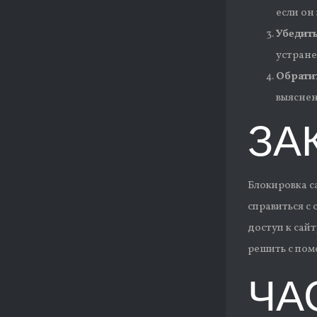
если он
Убедить
устране
Обратит
выяснен
ЗА
Блокировка с
справиться с
доступ к сай
решить с пом
ЧА