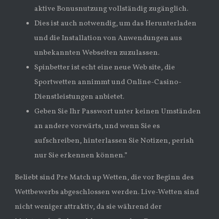
aktive Bonusnutzung vollständig zugänglich.
Dies ist auch notwendig, um das Herunterladen
und die Installation von Anwendungen aus
unbekannten Webseiten zuzulassen.
Spinbetter ist echt eine neue Web site, die
Sportwetten annimmt und Online-Casino-
Dienstleistungen anbietet.
Geben Sie Ihr Passwort unter keinen Umständen
an andere vorwärts, und wenn Sie es
aufschreiben, hinterlassen Sie Notizen, perish
nur Sie erkennen können.”
Beliebt sind Pre Match up Wetten, die vor Beginn des
Wettbewerbs abgeschlossen werden. Live-Wetten sind
nicht weniger attraktiv, da sie während der