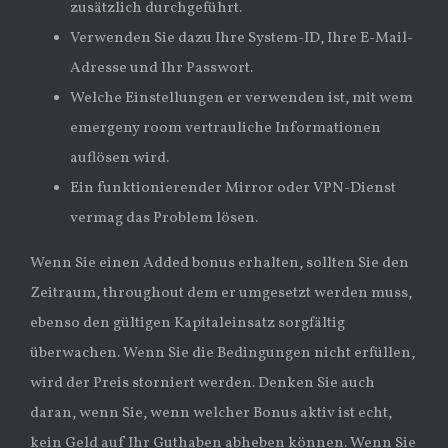
zusätzlich durchgeführt.
Verwenden Sie dazu Ihre System-ID, Ihre E-Mail-
Adresse und Ihr Passwort.
Welche Einstellungen er verwenden ist, mit wem
emergeny room vertrauliche Informationen
auflösen wird.
Ein funktionierender Mirror oder VPN-Dienst
vermag das Problem lösen.
Wenn Sie einen Added bonus erhalten, sollten Sie den
Zeitraum, throughout dem er umgesetzt werden muss,
ebenso den gültigen Kapitaleinsatz sorgfältig
überwachen. Wenn Sie die Bedingungen nicht erfüllen,
wird der Preis storniert werden. Denken Sie auch
daran, wenn Sie, wenn welcher Bonus aktiv ist echt,
kein Geld auf Ihr Guthaben abheben können. Wenn Sie