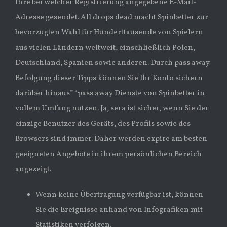
Ihre bei welcher Registrierung angegebene E-Mail-
Adresse gesendet. All drops dead macht Spinbetter zur
bevorzugten Wahl für Hunderttausende von Spielern
aus vielen Ländern weltweit, einschließlich Polen,
Deutschland, Spanien sowie anderen. Durch pass away
Befolgung dieser Tipps können Sie Ihr Konto sichern
darüber hinaus” “pass away Dienste von Spinbetter in
vollem Umfang nutzen. Ja, sera ist sicher, wenn Sie der
einzige Benutzer des Geräts, des Profils sowie des
Browsers sind immer. Daher werden expire am besten
geeigneten Angebote in ihrem persönlichen Bereich
angezeigt.
Wenn keine Übertragung verfügbar ist, können
Sie die Ereignisse anhand von Infografiken mit
Statistiken verfolgen.