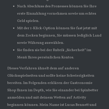
Nach Abschluss des Prozesses können Sie Ihre
erste Einzahlung vornehmen sowie um echtes
Geld spielen.
Mit der 1-Klick-Option können Sie fast jetzt mit
dem Zocken beginnen, Sie müssen lediglich Land
sowie Währung auswählen.
Sie finden sie bei der Rubrik „Sicherheit“ im
Menü Ihres persönlichen Kontos.
Dieses Verfahren ähnelt dem auf anderen
Glücksspielseiten und sollte keine Schwierigkeiten
bereiten. Im Folgenden erklären der Gastronomie
Shop Ihnen im Depth, wie Sie einander bei Spinbetter
anmelden und mit deinem Wetten auf Activity
beginnen können. Mein Name ist Lucas Bennett und