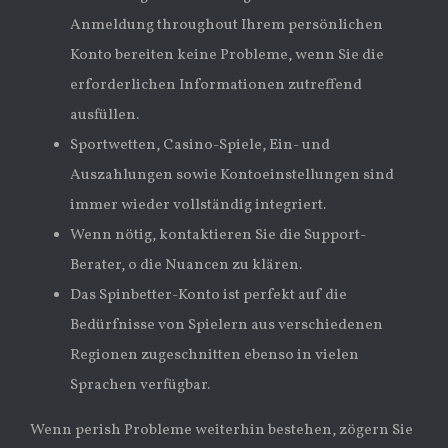
Anmeldung throughout Ihrem persönlichen
Konto bereiten keine Probleme, wenn Sie die
erforderlichen Informationen zutreffend
ausfüllen.
Sportwetten, Casino-Spiele, Ein- und
Auszahlungen sowie Kontoeinstellungen sind
immer wieder vollständig integriert.
Wenn nötig, kontaktieren Sie die Support-
Berater, o die Nuancen zu klären.
Das Spinbetter-Konto ist perfekt auf die
Bedürfnisse von Spielern aus verschiedenen
Regionen zugeschnitten ebenso in vielen
Sprachen verfügbar.
Wenn perish Probleme weiterhin bestehen, zögern Sie