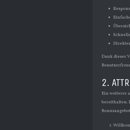
Respons
Einfach
Übersic
Schnell
Direkter
Dank dieser V
Benutzerfreun
2. ATT
Ein weiterer 
bereithalten.
Bonusangebot
Willko