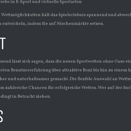
rbe in E-Sport und virtuelle Sportarten
an Wettmöglichkeiten hält das Spielerlebnis spannend und abwe
n entwickeln, indem Sie auf Nischenmärkte setzen.
T
nd lässt sich sagen, dass die neuen Sportwetten ohne Oase eine
erten Benutzererfahrung über attraktive Boni bis hin zu einem
her und unterhaltsamer gemacht. Die flexible Auswahl an Wett
m zahlreiche Chancen für erfolgreiche Wetten. Wer auf der Such
dingt in Betracht ziehen.
S