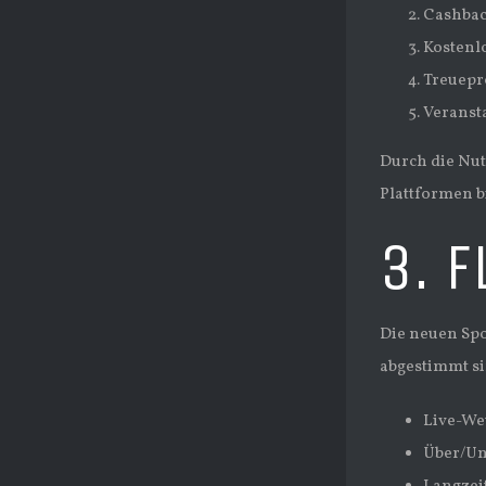
Cashbac
Kostenl
Treuepr
Veranst
Durch die Nut
Plattformen bi
3. 
Die neuen Spo
abgestimmt si
Live-We
Über/Un