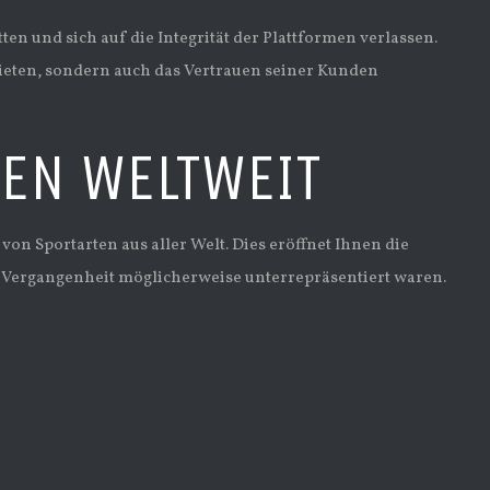
n und sich auf die Integrität der Plattformen verlassen.
ieten, sondern auch das Vertrauen seiner Kunden
TEN WELTWEIT
on Sportarten aus aller Welt. Dies eröffnet Ihnen die
er Vergangenheit möglicherweise unterrepräsentiert waren.