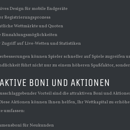
ives Design für mobile Endgeräte
er Registrierungsprozess
htliche Wettmärkte und Quoten
e Einzahlungsmöglichkeiten
 Zugriff auf Live-Wetten und Statistiken
erbesserungen können Spieler schneller auf Spiele zugreifen un
dlichkeit führt nicht nur zu einem höheren Spaßfaktor, sonde
RAKTIVE BONI UND AKTIONEN
ausschlaggebender Vorteil sind die attraktiven Boni und Aktionen
 Diese Aktionen können Ihnen helfen, Ihr Wettkapital zu erhöh
e umfassen:
mmensboni für Neukunden