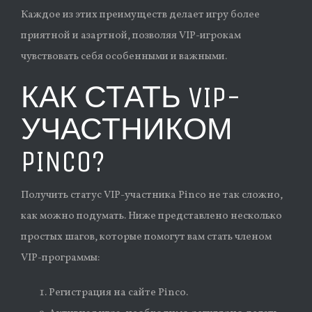
Каждое из этих преимуществ делает игру более
приятной и азартной, позволяя VIP-игрокам
чувствовать себя особенными и важными.
КАК СТАТЬ VIP-
УЧАСТНИКОМ
PINCO?
Получить статус VIP-участника Pinco не так сложно,
как можно подумать. Ниже представлено несколько
простых шагов, которые помогут вам стать членом
VIP-программы:
Регистрация на сайте Pinco.