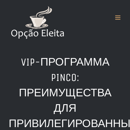
Skip
to
content
VIP-ПРОГРАММА
PINCO:
ПРЕИМУЩЕСТВА
ДЛЯ
ПРИВИЛЕГИРОВАНН