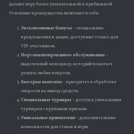
делают игру более увлекательной и прибыльной.
Основные преимущества включают в себя:
Эксклюзивные бонусы
– специальные
предложения и акции, доступные только для
VIP-участников.
Персонализированное обслуживание
–
выделенный менеджер, который помогает
решать любые вопросы.
Быстрые выплаты
– приоритет в обработке
запросов на вывод средств.
Специальные турниры
– доступ к уникальным
турнирам с крупными призами.
Уникальные привилегии
– дополнительные
возможности для ставок и игры.