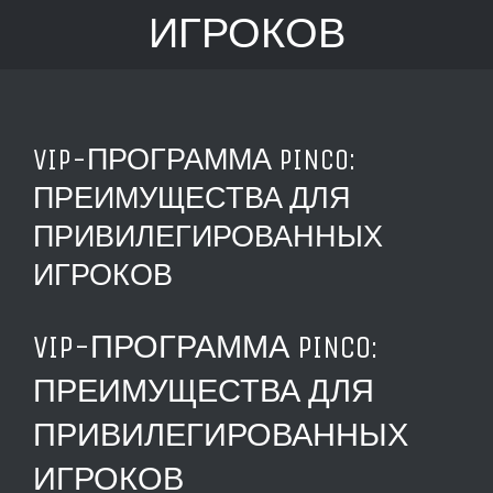
ИГРОКОВ
VIP-ПРОГРАММА PINCO:
ПРЕИМУЩЕСТВА ДЛЯ
ПРИВИЛЕГИРОВАННЫХ
ИГРОКОВ
VIP-ПРОГРАММА PINCO:
ПРЕИМУЩЕСТВА ДЛЯ
ПРИВИЛЕГИРОВАННЫХ
ИГРОКОВ