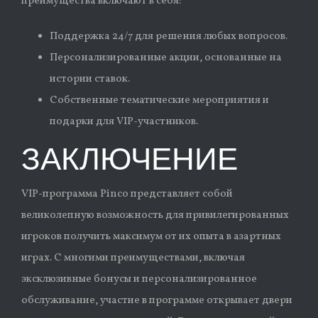
преимущества включают в себя:
Поддержка 24/7 для решения любых вопросов.
Персонализированные акции, основанные на
истории ставок.
Собственные тематические мероприятия и
подарки для VIP-участников.
ЗАКЛЮЧЕНИЕ
VIP-программа Pinco представляет собой
великолепную возможность для привилегированных
игроков получить максимум от их опыта в азартных
играх. С многими преимуществами, включая
эксклюзивные бонусы и персонализированное
обслуживание, участие в программе открывает двери