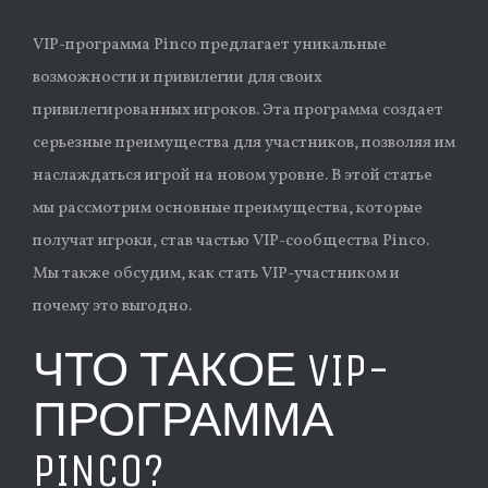
VIP-программа Pinco предлагает уникальные
возможности и привилегии для своих
привилегированных игроков. Эта программа создает
серьезные преимущества для участников, позволяя им
наслаждаться игрой на новом уровне. В этой статье
мы рассмотрим основные преимущества, которые
получат игроки, став частью VIP-сообщества Pinco.
Мы также обсудим, как стать VIP-участником и
почему это выгодно.
ЧТО ТАКОЕ VIP-
ПРОГРАММА
PINCO?