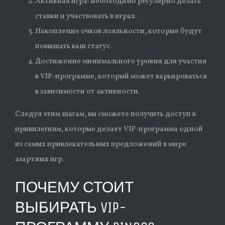
Активная игра: необходимо регулярно делать
ставки и участвовать в играх.
Накопление очков лояльности, которые будут
повышать ваш статус.
Достижение минимального уровня для участия
в VIP-программе, который может варьироваться
в зависимости от активности.
Следуя этим шагам, вы сможете получить доступ к
привилегиям, которые делает VIP-программа одной
из самых привлекательных предложений в мире
азартных игр.
ПОЧЕМУ СТОИТ
ВЫБИРАТЬ VIP-