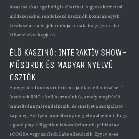
lezárása akár egy hétig is eltarthat. A gyors kifizetési
módszerekkel rendelkező kaszinók közül az egyik
kiválasztása a legjobb módja annak, hogy gyorsabb
kifizetéseket kapjunk.
ÉLŐ KASZINÓ: INTERAKTÍV SHOW-
MŰSOROK ÉS MAGYAR NYELVŰ
OSZTÓK
A negyedik fontos kritérium a játékok ellenőrzése –”
“ezeknek RNG-t kell használniuk, amely megfelelő
tanúsítvánnyal rendelkezik, és amelyet a szolgáltató
kap meg. Az ilyen tanúsítvány megléte azt jelenti, hogy
a good play-t független laboratóriumok, például az
eCOGRA vagy az iTech Labs ellenőrzik. Egy 1991-es