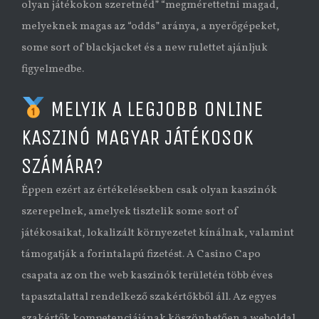
olyan játékokon szeretnéd” “megmérettetni magad,
melyeknek magas az “odds” aránya, a nyerőgépeket,
some sort of blackjacket és a new rulettet ajánljuk
figyelmedbe.
MELYIK A LEGJOBB ONLINE
KASZINÓ MAGYAR JÁTÉKOSOK
SZÁMÁRA?
Éppen ezért az értékelésekben csak olyan kaszinók
szerepelnek, amelyek tisztelik some sort of
játékosaikat, lokalizált környezetet kínálnak, valamint
támogatják a forintalapú fizetést. A Casino Capo
csapata az on the web kaszinók területén több éves
tapasztalattal rendelkező szakértőkből áll. Az egyes
szakértők kompetenciájának köszönhetően a weboldal