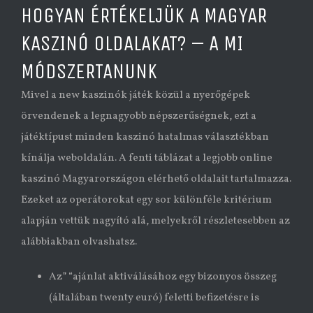
HOGYAN ÉRTÉKELJÜK A MAGYAR
KASZINÓ OLDALAKAT? – A MI
MÓDSZERTANUNK
Mivel a new kaszinók játék közül a nyerőgépek
örvendenek a legnagyobb népszerűségnek, ezt a
játéktípust minden kaszinó hatalmas választékban
kínálja weboldalán. A fenti táblázat a legjobb online
kaszinó Magyarországon elérhető oldalait tartalmazza.
Ezeket az operátorokat egy sor különféle kritérium
alapján vettük nagyító alá, melyekről részletesebben az
alábbiakban olvashatsz.
Az” “ajánlat aktiválásához egy bizonyos összeg
(általában twenty euró) feletti befizetésre is