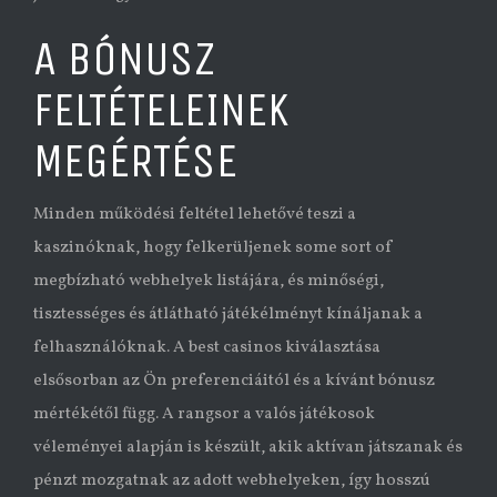
A BÓNUSZ
FELTÉTELEINEK
MEGÉRTÉSE
Minden működési feltétel lehetővé teszi a
kaszinóknak, hogy felkerüljenek some sort of
megbízható webhelyek listájára, és minőségi,
tisztességes és átlátható játékélményt kínáljanak a
felhasználóknak. A best casinos kiválasztása
elsősorban az Ön preferenciáitól és a kívánt bónusz
mértékétől függ. A rangsor a valós játékosok
véleményei alapján is készült, akik aktívan játszanak és
pénzt mozgatnak az adott webhelyeken, így hosszú