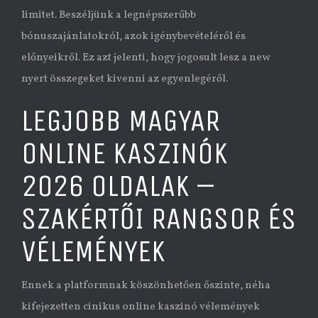
limitet. Beszéljünk a legnépszerűbb
bónuszajánlatokról, azok igénybevételéről és
előnyeikről. Ez azt jelenti, hogy jogosult lesz a new
nyert összegeket kivenni az egyenlegéről.
LEGJOBB MAGYAR
ONLINE KASZINÓK
2026 OLDALAK –
SZAKÉRTŐI RANGSOR ÉS
VÉLEMÉNYEK
Ennek a platformnak köszönhetően őszinte, néha
kifejezetten cinikus online kaszinó vélemények