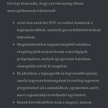
törvény kimondta, hogy a tevékenység állami
monopóliumnak tekintendő.
2026-ban azok the HUF-os online kaszinók a
legnépszerűbbek, amelyek gyors kifizetést tudnak
biztosítani.
Megdönthetetlen népszerűségéből adódóan
rengeteg játékos járul hozzá a nyerőgépek
jackpotjaihoz, melyek így gyorsan hatalmas
összegekké növik ki magukat.
Ez általában a legnagyobb és legvonzóbb ajánlat,
amely ingyenes bónuszpénzt és esetleg ingyenes
pörgetéseket ad a számládhoz, egyszerűen azért,
mert regisztráltál és befizettél egy betétet.
Ennek következtében nem a magyar, hanem