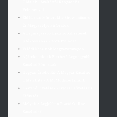
Oldalak – Szakértői Rangsor És
Vélemények
Élő Kaszinó: Interaktív Show-műsorok
És Magyar Nyelvű Osztók
A Legmagasabb Kaszinó Kifizetések
Játékosoknak – 2026 Évi Adat
Valódi Kaszinók Magyarországon
A Játékosoknak Elérhető Legnagyobb
Kaszinó Bónuszok
Hogyan Értékeljük A Magyar Kaszinó
Oldalakat? – A Mi Módszertanunk
Kaszinó Fizetések – Gyors Befizetés És
Kifizetés
Melyek A Legjobban Fizető Online
Kaszinók?