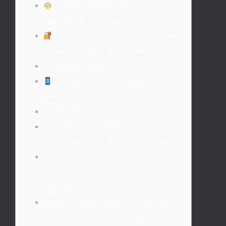
A Magyarországi Online
Szerencsejáték Legális?
Vannak Biztonságos Valódi Pénzes
Kaszinók Magyar Játékosoknak?
Újratöltési Bónusz
A Magyar On-line Kaszinók
Játszhatók Mobilon?
Kizárt Játékok
Pénzösszeg Befizetése És
Kapcsolatfelvétel Az Ügyfélszolgálattal
Hogy Fizethetek Be És Kérhetek
Kifizetést A Magyar Online
Kaszinókban?
Biztonság És Engedélyezés – Hogyan
Találj Biztonságos, Megbízható És