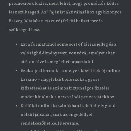
promóciós oldalra, mert lehet, hogy promóciós kódra
lesz szükséged. Az” “ajánlat aktiválásához egy bizonyos
összeg (általában 20 euró) feletti befizetésre is
szükséged lesz.
Ezt a formátumot some sort of társas jelleg és a
valósághű élmény teszi vonzóvá, amelyet akár
otthon ülve is meg lehet tapasztalni.
Ezek a platformok – amelyek közül sok új online
kaszinó – nagylelkű bónuszokat, gyors
kifizetéseket és számos biztonságos fizetési
módot kínálnak a new valódi pénzes játékhoz.
Külföldi online kaszinókban is definitely gond
nélkül játszhat, csak az engedéllyel
rendelkezőket kell keresnie.