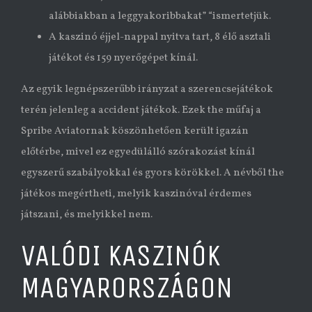
alábbiakban a leggyakoribbakat” “ismertetjük.
A kaszinó éjjel-nappal nyitva tart, 8 élő asztali
játékot és 159 nyerőgépet kínál.
Az egyik legnépszerűbb irányzat a szerencsejátékok
terén jelenleg a accident játékok. Ezek the műfaj a
Spribe Aviatornak köszönhetően került igazán
előtérbe, mivel ez egyedülálló szórakozást kínál
egyszerű szabályokkal és gyors körökkel. A névből the
játékos megértheti, melyik kaszinóval érdemes
játszani, és melyikkel nem.
VALÓDI KASZINÓK
MAGYARORSZÁGON