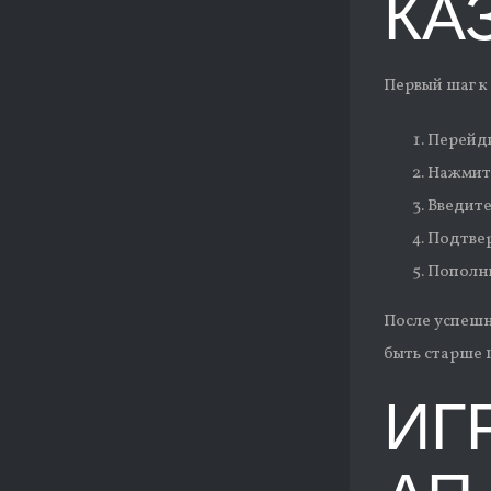
КА
Первый шаг к 
Перейди
Нажмите
Введите
Подтвер
Пополни
После успешн
быть старше 1
ИГ