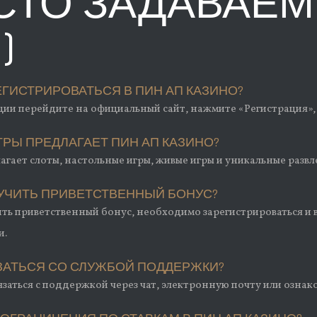
СТО ЗАДАВАЕ
)
РЕГИСТРИРОВАТЬСЯ В ПИН АП КАЗИНО?
ции перейдите на официальный сайт, нажмите «Регистрация»,
ИГРЫ ПРЕДЛАГАЕТ ПИН АП КАЗИНО?
агает слоты, настольные игры, живые игры и уникальные развл
ОЛУЧИТЬ ПРИВЕТСТВЕННЫЙ БОНУС?
ть приветственный бонус, необходимо зарегистрироваться и в
и.
ВЯЗАТЬСЯ СО СЛУЖБОЙ ПОДДЕРЖКИ?
язаться с поддержкой через чат, электронную почту или ознако