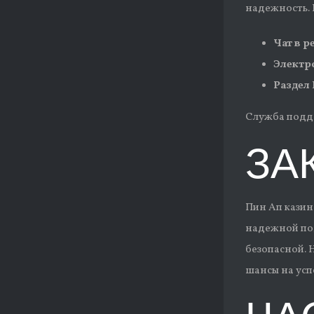
надежность. 
Чат в р
Электро
Раздел 
Служба подде
ЗА
Пин Ап казин
надежной под
безопасной. 
шансы на усп