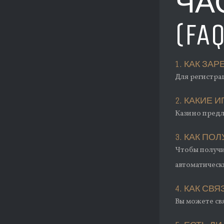
ЧА
(FAQ
1. КАК ЗА
Для регистра
2. КАКИЕ 
Казино предл
3. КАК П
Чтобы получи
автоматическ
4. КАК С
Вы можете св