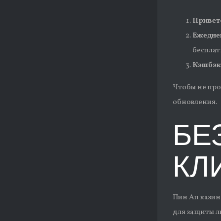
Привет
Ежеднев
бесплат
Кэшбэк
Чтобы не про
обновления.
БЕ
КЛ
Пин Ап казин
для защиты л