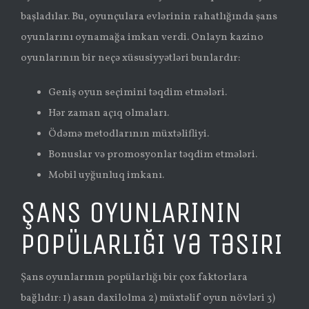
başladılar. Bu, oyunçulara evlərinin rahatlığında şans
oyunlarını oynamağa imkan verdi. Onlayn kazino
oyunlarının bir neçə xüsusiyyətləri bunlardır:
Geniş oyun seçimini təqdim etmələri.
Hər zaman açıq olmaları.
Ödəmə metodlarının müxtəlifliyi.
Bonuslar və promosyonlar təqdim etmələri.
Mobil uyğunluq imkanı.
ŞANS OYUNLARININ
POPÜLARLIĞI VƏ TƏSIRI
Şans oyunlarının popülarlığı bir çox faktorlara
bağlıdır: 1) asan daxilolma 2) müxtəlif oyun növləri 3)