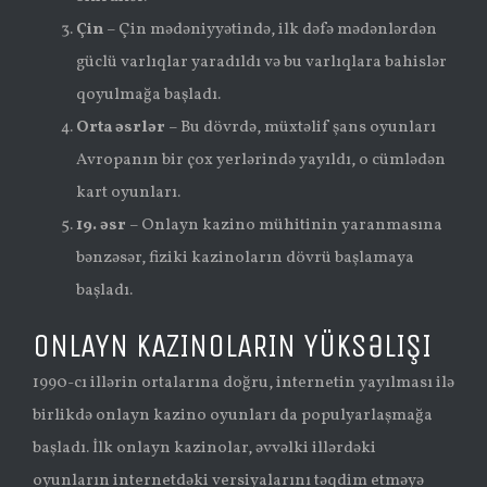
Çin
– Çin mədəniyyətində, ilk dəfə mədənlərdən
güclü varlıqlar yaradıldı və bu varlıqlara bahislər
qoyulmağa başladı.
Orta əsrlər
– Bu dövrdə, müxtəlif şans oyunları
Avropanın bir çox yerlərində yayıldı, o cümlədən
kart oyunları.
19. əsr
– Onlayn kazino mühitinin yaranmasına
bənzəsər, fiziki kazinoların dövrü başlamaya
başladı.
ONLAYN KAZINOLARIN YÜKSƏLIŞI
1990-cı illərin ortalarına doğru, internetin yayılması ilə
birlikdə onlayn kazino oyunları da populyarlaşmağa
başladı. İlk onlayn kazinolar, əvvəlki illərdəki
oyunların internetdəki versiyalarını təqdim etməyə