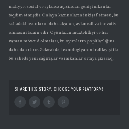
maliyyə, sosial və əyləncə açısından geniş imkanlar
təqdim etmişdir. Onlayn kazinoların inkişaf etməsi, bu
sahədəki oyunların daha əlçatan, əyləncəli və inovativ
olmasını təmin edir. Oyunların müxtəlifliyi və hər
zaman mövcud olmaları, bu oyunların popülarlığını
daha da artırır. Gələcəkdə, texnologiyanın irəliləyişi ilə
bu sahədə yeni çağırışlar və imkanlar ortaya çıxacaq.
SHARE THIS STORY, CHOOSE YOUR PLATFORM!
Facebook
Twitter
Tumblr
Pinterest