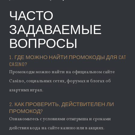
ЧАСТО
ЗАДАВАЕМЫЕ
ВОПРОСЫ
1. ГДЕ МОЖНО НАЙТИ ПРОМОКОДЫ ДЛЯ CAT
CASINO?
Промокоды можно найти на официальном сайте
Casino, социальных сетях, форумах и блогах об
азартных играх.
2. КАК ПРОВЕРИТЬ, ДЕЙСТВИТЕЛЕН ЛИ
ПРОМОКОД?
Ознакомьтесь с условиями отыгрыша и сроками
действия кода на сайте казино или в акциях.