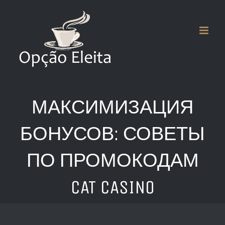
Skip
to
content
МАКСИМИЗАЦИЯ
БОНУСОВ: СОВЕТЫ
ПО ПРОМОКОДАМ
CAT CASINO