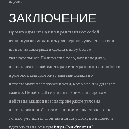
игрой.
ЗАКЛЮЧЕНИЕ
Промокоды Cat Casino представляют собой
отличную возможность для игроков увеличить свои
шансы на выигрыш и сделать игру более
увлекательной. Понимание того, как находить,
использовать и избежать распространенных ошибок с
промокодами поможет вам максимально
использовать все возможности, которые предлагает
казино. Не забывайте уделять внимание срокам
действия акций и всегда проверяйте условия
использования. С такими знаниями вы сможете не
только улучшить свои шансы на успех, но и извлечь
удовольствие от игры
https://ost-front.ru/
.