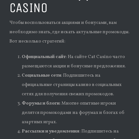
CASINO
Чтобы воспользоваться акциями и бонусами, вам
необходимо знать, где искать актуальные промокоды.
Вот несколько стратегий:
Официальный сайт
: На сайте Cat Casino часто
размещаются акции и бонусные предложения.
Социальные сети
: Подпишитесь на
официальные страницы казино в социальных
сетях для получения свежих промокодов.
Форумы и блоги
: Многие опытные игроки
делятся промокодами на форумах и блогах об
азартных играх.
Рассылки и уведомления
: Подпишитесь на