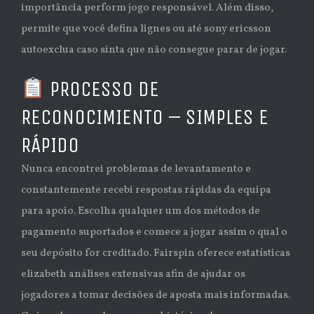
importância perform jogo responsável. Além disso,
permite que você defina lignes ou até sony ericsson
autoexclua caso sinta que não consegue parar de jogar.
PROCESSO DE
RECONOCIMIENTO – SIMPLES E
RÁPIDO
Nunca encontrei problemas de levantamento e
constantemente recebi respostas rápidas da equipa
para apoio. Escolha qualquer um dos métodos de
pagamento suportados e comece a jogar assim o qual o
seu depósito for creditado. Fairspin oferece estatísticas
elizabeth análises extensivas afin de ajudar os
jogadores a tomar decisões de aposta mais informadas.