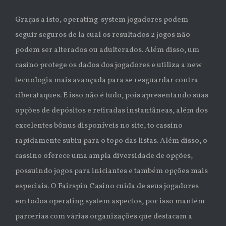
Graças a isto, operating-system jogadores podem
seguir seguros de la cual os resultados 2 jogos não
podem ser alterados ou adulterados. Além disso, um
casino protege os dados dos jogadores e utiliza a new
tecnologia mais avançada para se resguardar contra
ciberataques. E isso não é tudo, pois apresentando suas
opções de depósitos e retiradas instantâneas, além dos
excelentes bônus disponíveis no site, to cassino
rapidamente subiu para o topo das listas. Além disso, o
cassino oferece uma ampla diversidade de opções,
possuindo jogos para iniciantes e também opções mais
especiais. O Fairspin Casino cuida de seus jogadores
em todos operating system aspectos, por isso mantém
parcerias com várias organizações que destacam a