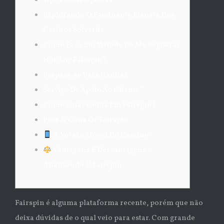
Tipos Sobre Apostas
Explorando O Fascinante Planeta Dos
Casinos Solverde
Como Faço Em Virtude De Me Registrar
Not Any Fairspin?
Prepare-se Para Ganhar
Serviço De Apoio Ao Cliente”
Como Criar Conta Em Fairspin?
Pros & Cons Of Fairspin
A Versão Móvel Do Cassino
Vantagens E Desvantagens –
Analisando U Fairspin
Fairspin é alguma plataforma recente, porém que não
deixa dúvidas de o qual veio para estar. Com grande