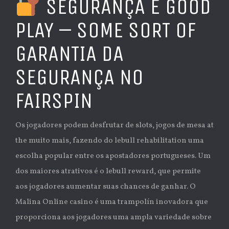
SEGURANÇA E GOOD
PLAY – SOME SORT OF
GARANTIA DA
SEGURANÇA NO
FAIRSPIN
Os jogadores podem desfrutar de slots, jogos de mesa at
the muito mais, fazendo do lebull rehabilitation uma
escolha popular entre os apostadores portugueses. Um
dos maiores atrativos é o lebull reward, que permite
aos jogadores aumentar suas chances de ganhar. O
Malina Online casino é uma trampolín inovadora que
proporciona aos jogadores uma ampla variedade sobre