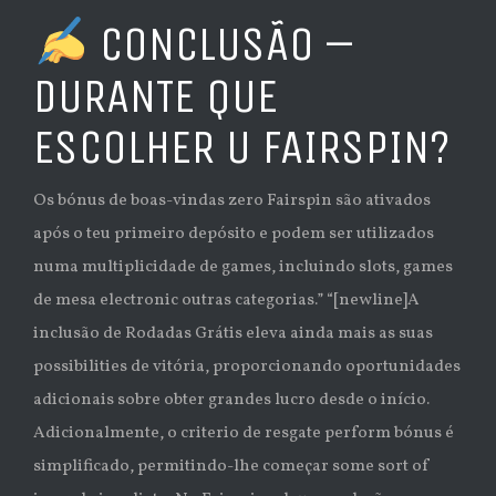
CONCLUSÃO –
DURANTE QUE
ESCOLHER U FAIRSPIN?
Os bónus de boas-vindas zero Fairspin são ativados
após o teu primeiro depósito e podem ser utilizados
numa multiplicidade de games, incluindo slots, games
de mesa electronic outras categorias.” “[newline]A
inclusão de Rodadas Grátis eleva ainda mais as suas
possibilities de vitória, proporcionando oportunidades
adicionais sobre obter grandes lucro desde o início.
Adicionalmente, o criterio de resgate perform bónus é
simplificado, permitindo-lhe começar some sort of