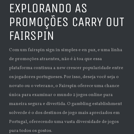
EXPLORANDO AS
PROMOÇÕES CARRY OUT
FAIRSPIN
Com um fairspin sign in simples e en paz, e uma linha
de promoções atraentes, não é à toa que essa
plataforma continua a new crescer popularidade entre
os jogadores portugueses. Por isso, deseja você seja o
novato ou o veterano, o Fairspin oferece uma chance
única para examinar o mundo 2 jogos online para
maneira segura e divertida. O gambling establishment
solverde é o dos destinos de jogo mais apreciados em
Portugal, oferecendo uma vasta diversidade de jogos
para todos os gostos.