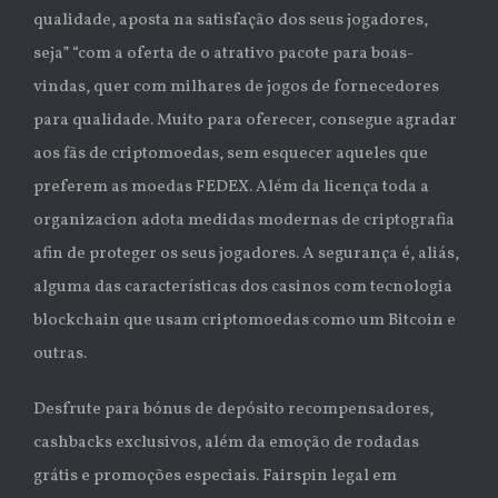
qualidade, aposta na satisfação dos seus jogadores,
seja” “com a oferta de o atrativo pacote para boas-
vindas, quer com milhares de jogos de fornecedores
para qualidade. Muito para oferecer, consegue agradar
aos fãs de criptomoedas, sem esquecer aqueles que
preferem as moedas FEDEX. Além da licença toda a
organizacion adota medidas modernas de criptografia
afin de proteger os seus jogadores. A segurança é, aliás,
alguma das características dos casinos com tecnologia
blockchain que usam criptomoedas como um Bitcoin e
outras.
Desfrute para bónus de depósito recompensadores,
cashbacks exclusivos, além da emoção de rodadas
grátis e promoções especiais. Fairspin legal em