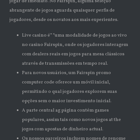
jogar de imediato. No Fairspin, alguma seleção
abrangente de jogos aguarda quaisquer perfis de
jogadores, desde os novatos aos mais experientes.
Live casino é” “uma modalidade de jogos ao vivo
no casino Fairspin, onde os jogadores interagem
com dealers reais em jogos para mesa clássicos
através de transmissões em tempo real.
Para novos usuários, um Fairspin promo
computer code oferece um móvil inicial,
permitindo o qual jogadores explorem suas
opções sem o maior investimento inicial.
A parte central ag página contém games
populares, assim tais como novos jogos at the
jogos com apostas de dinheiro actual.
Os nossos parceiros incluem nomes de renome