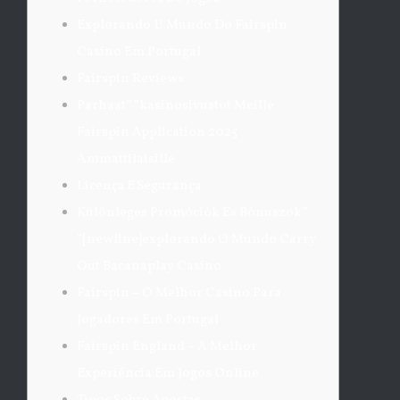
Explorando U Mundo Do Fairspin
Casino Em Portugal
Fairspin Reviews
Parhaat” “kasinosivustot Meille
Fairspin Application 2025
Ammattilaisille
Licença E Segurança
Különleges Promóciók És Bónuszok”
“[newline]explorando O Mundo Carry
Out Bacanaplay Casino
Fairspin – O Melhor Casino Para
Jogadores Em Portugal
Fairspin England – A Melhor
Experiência Em Jogos Online