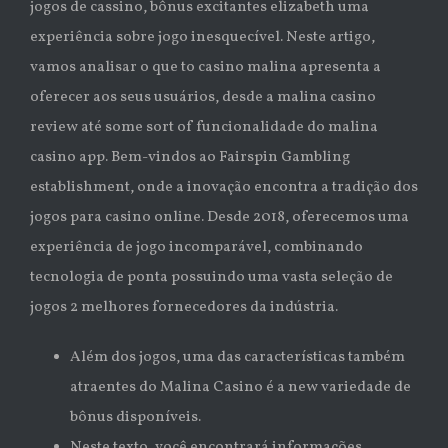
jogos de cassino, bônus excitantes elizabeth uma
experiência sobre jogo inesquecível. Neste artigo,
vamos analisar o que to casino malina apresenta a
oferecer aos seus usuários, desde a malina casino
review até some sort of funcionalidade do malina
casino app. Bem-vindos ao Fairspin Gambling
establishment, onde a inovação encontra a tradição dos
jogos para casino online. Desde 2018, oferecemos uma
experiência de jogo incomparável, combinando
tecnologia de ponta possuindo uma vasta seleção de
jogos 2 melhores fornecedores da indústria.
Além dos jogos, uma das características também
atraentes do Malina Casino é a new variedade de
bônus disponíveis.
Neste texto, você encontrará informações