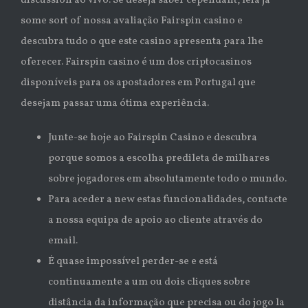
discussion ao vivo. Se deseja saber cependant, leia já
some sort of nossa avaliação Fairspin casino e
descubra tudo o que este casino apresenta para lhe
oferecer. Fairspin casino é um dos criptocasinos
disponíveis para os apostadores em Portugal que
desejam passar uma ótima experiência.
Junte-se hoje ao Fairspin Casino e descubra
porque somos a escolha predileta de milhares
sobre jogadores em absolutamente todo o mundo.
Para aceder a new estas funcionalidades, contacte
a nossa equipa de apoio ao cliente através do
email.
É quase impossível perder-se e está
continuamente a um ou dois cliques sobre
distância da informação que precisa ou do jogo la