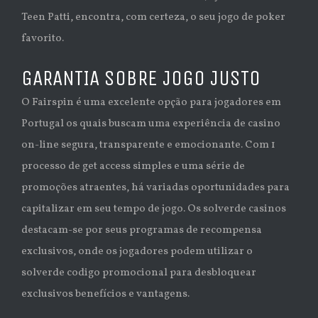
Teen Patti, encontra, com certeza, o seu jogo de poker
favorito.
GARANTIA SOBRE JOGO JUSTO
O Fairspin é uma excelente opção para jogadores em
Portugal os quais buscam uma experiência de casino
on-line segura, transparente e emocionante. Com 1
processo de get access simples e uma série de
promoções atraentes, há variadas oportunidades para
capitalizar em seu tempo de jogo. Os solverde casinos
destacam-se por seus programas de recompensa
exclusivos, onde os jogadores podem utilizar o
solverde codigo promocional para desbloquear
exclusivos benefícios e vantagens.