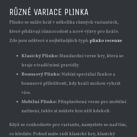
RŮZNÉ VARIACE PLINKA
Plinko se může hrát v několika různých variantách,
které přidávají různorodost a nové výzvy pro hráče.
Zde jsou některé z nejběžnějších typů:
plinko recenze
Klasický Plinko:
Standardní verze hry, která se
hraje s tradičními pravidly.
Bonusový Plinko:
Nabízí speciální funkce a
bonusové příležitosti, kdy hráči mohou vyhrát
více.
Mobilní Plinko:
Přizpůsobená verze pro mobilní
zařízení, takže si můžete hru užít kdekoli.
Když se rozhodnete pro variantu, zamyslete se nad tím,
co hledáte. Pokud máte rádi klasické hry, klasický