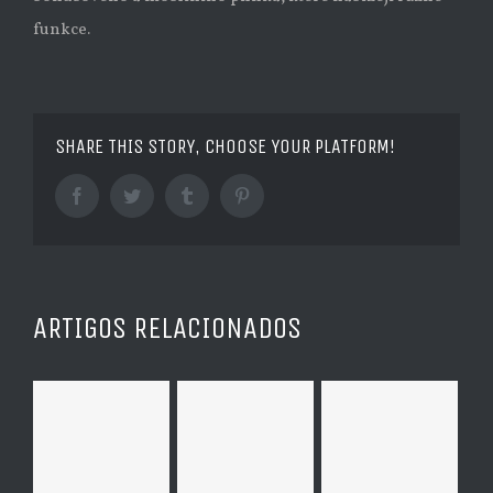
funkce.
SHARE THIS STORY, CHOOSE YOUR PLATFORM!
Facebook
Twitter
Tumblr
Pinterest
ARTIGOS RELACIONADOS