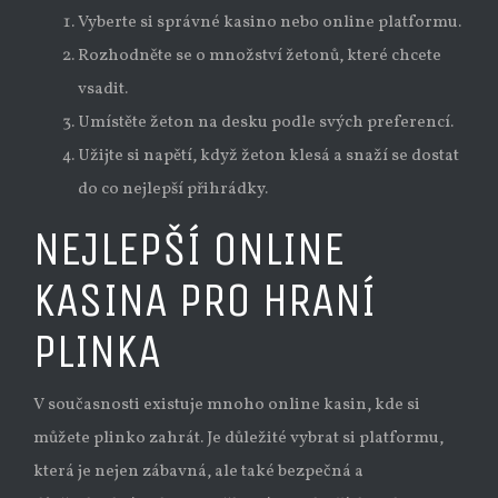
Vyberte si správné kasino nebo online platformu.
Rozhodněte se o množství žetonů, které chcete
vsadit.
Umístěte žeton na desku podle svých preferencí.
Užijte si napětí, když žeton klesá a snaží se dostat
do co nejlepší přihrádky.
NEJLEPŠÍ ONLINE
KASINA PRO HRANÍ
PLINKA
V současnosti existuje mnoho online kasin, kde si
můžete plinko zahrát. Je důležité vybrat si platformu,
která je nejen zábavná, ale také bezpečná a