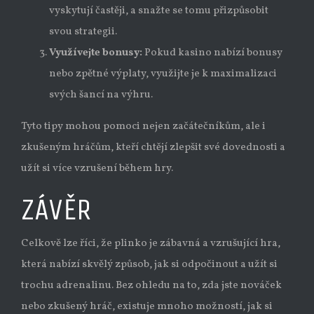
vyskytují častěji, a snažte se tomu přizpůsobit
svou strategii.
Využívejte bonusy:
Pokud kasino nabízí bonusy
nebo zpětné výplaty, využijte je k maximalizaci
svých šancí na výhru.
Tyto tipy mohou pomoci nejen začátečníkům, ale i
zkušeným hráčům, kteří chtějí zlepšit své dovednosti a
užít si více vzrušení během hry.
ZÁVĚR
Celkově lze říci, že plinko je zábavná a vzrušující hra,
která nabízí skvělý způsob, jak si odpočinout a užít si
trochu adrenalinu. Bez ohledu na to, zda jste nováček
nebo zkušený hráč, existuje mnoho možností, jak si