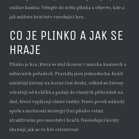
online kasina. Vstupte do světa plinka a objevte, kde a
jak můžete hrát tuto vzrušující hru.
CO JE PLINKO A JAK SE
HRAJE
Plinko je hra, která se stal ikonou v mnoha kasinech a
zábavních pořadech. Pravidla jsou jednoduchá: hráči
umísťují žetony na horní část desky, odkud se žetony
odrážejí od kolíčků a padají do různých přihrádek na
dně, které vyplácejí různé částky. Tento prvek náhody
spolu s možností strategií činí plinko velmi
atraktivním pro množství hráčů. Následující kroky
shrnují, jak se ve hře orientovat: