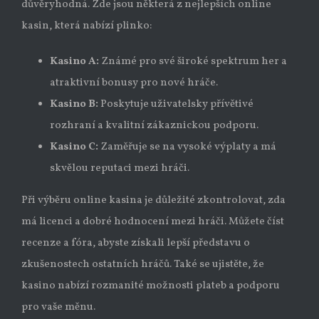
důvěryhodná. Zde jsou některá z nejlepších online
kasin, která nabízí plinko:
Kasino A:
Známé pro své široké spektrum her a
atraktivní bonusy pro nové hráče.
Kasino B:
Poskytuje uživatelsky přívětivé
rozhraní a kvalitní zákaznickou podporu.
Kasino C:
Zaměřuje se na vysoké výplaty a má
skvělou reputaci mezi hráči.
Při výběru online kasina je důležité zkontrolovat, zda
má licenci a dobré hodnocení mezi hráči. Můžete číst
recenze a fóra, abyste získali lepší představu o
zkušenostech ostatních hráčů. Také se ujistěte, že
kasino nabízí rozmanité možnosti plateb a podporu
pro vaše měnu.