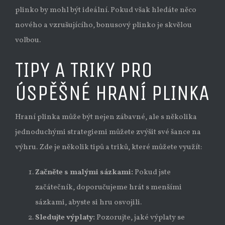
plinko by mohl být ideální. Pokud však hledáte něco
nového a vzrušujícího, bonusový plinko je skvělou
volbou.
TIPY A TRIKY PRO
ÚSPĚŠNÉ HRANÍ PLINKA
Hraní plinka může být nejen zábavné, ale s několika
jednoduchými strategiemi můžete zvýšit své šance na
výhru. Zde je několik tipů a triků, které můžete využít:
Začněte s malými sázkami:
Pokud jste
začátečník, doporučujeme hrát s menšími
sázkami, abyste si hru osvojili.
Sledujte výplaty:
Pozorujte, jaké výplaty se