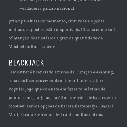
Mostbet, em certain no Brasil, onde é uma
verdadeira paixão nacional.
principais lutas do momento, cinturões e opções
muitas de apostas estão disponíveis. Chama some sort
of atenção dos usuários a grande quantidade de
Mostbet online games e
BLACKJACK
O MostBet é licenciado através da Curaçao e-Gaming,
uma das licenças cependant importantes da terra.
Popular jogo que consiste em fazer to máximo de
pontos com 3 tarjetas, há ótimas opções de bacará zero
MostBet. Temos opções de Bacará Extremely 6, Bacará
Mini, Bacará Supremo electronic muitos outros.