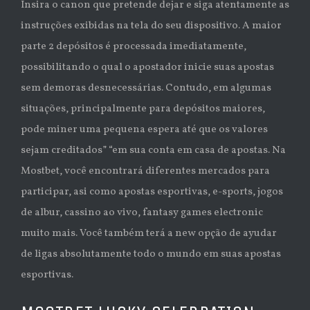
Insira o canon que pretende dejar e siga atentamente as
instruções exibidas na tela do seu dispositivo. A maior
parte 2 depósitos é processada imediatamente,
possibilitando o qual o apostador inicie suas apostas
sem demoras desnecessárias. Contudo, em algumas
situações, principalmente para depósitos maiores,
pode miner uma pequena espera até que os valores
sejam creditados” “em sua conta em casa de apostas. Na
Mostbet, você encontrará diferentes mercados para
participar, asi como apostas esportivas, e-sports, jogos
de albur, cassino ao vivo, fantasy games electronic
muito mais. Você também terá a new opção de ayudar
de ligas absolutamente todo o mundo em suas apostas
esportivas.