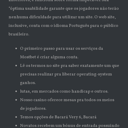
anteriores, e funciona sobre forma impecável. Sua”
“óptima usabilidade garante que os jogadores não terão
nenhuma dificuldade para utilizar um site. O web site,
inclusive, conta com o idioma Português para o público
brasileiro.
O primeiro passo para usar os serviços da
Mostbet é criar alguma conta.
Lê os termos no site pra saber exatamente um que
precisas realizar pra liberar operating-system
ganhos.
lutas, em mercados como handicap e outros.
Nosso casino oferece mesas pra todos os meios
de jogadores.
Temos opções de Bacará Very 6, Bacará
Novatos recebem um bónus de entrada possuindo