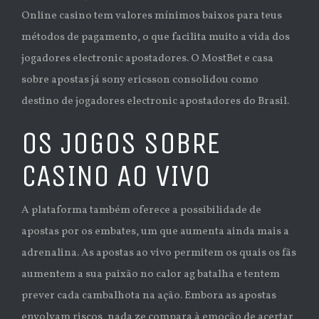
Online casino tem valores mínimos baixos para teus
métodos de pagamento, o que facilita muito a vida dos
jogadores electronic apostadores. O MostBet e casa
sobre apostas já sony ericsson consolidou como
destino de jogadores electronic apostadores do Brasil.
OS JOGOS SOBRE
CASINO AO VIVO
A plataforma também oferece a possibilidade de
apostas por os embates, um que aumenta ainda mais a
adrenalina. As apostas ao vivo permitem os quais os fãs
aumentem a sua paixão no calor ag batalha e tentem
prever cada cambalhota na ação. Embora as apostas
envolvam riscos, nada ze compara à emoção de acertar