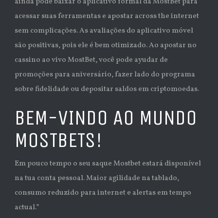
ainda pode baixar o aplicativo formal da MostBet para
acessar suas ferramentas e apostar across the internet
sem complicações. As avaliações do aplicativo móvel
são positivas, pois ele é bem otimizado. Ao apostar no
cassino ao vivo MostBet, você pode ayudar de
promoções para aniversário, fazer lado do programa
sobre fidelidade ou depositar saldos em criptomoedas.
BEM-VINDO AO MUNDO
MOSTBETS!
Em pouco tempo o seu saque Mostbet estará disponível
na tua conta pessoal. Maior agilidade na tablado,
consumo reduzido para internet e alertas em tempo
actual.”