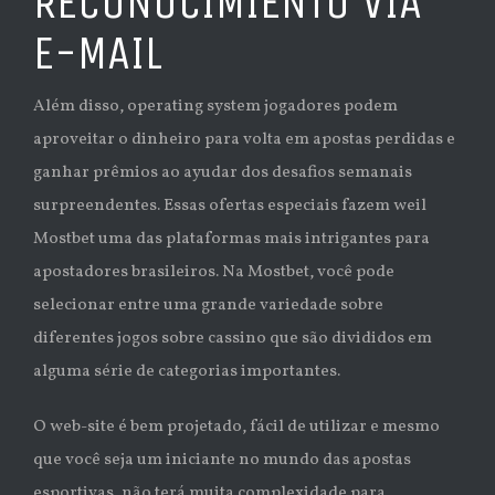
RECONOCIMIENTO VIA
E-MAIL
Além disso, operating system jogadores podem
aproveitar o dinheiro para volta em apostas perdidas e
ganhar prêmios ao ayudar dos desafios semanais
surpreendentes. Essas ofertas especiais fazem weil
Mostbet uma das plataformas mais intrigantes para
apostadores brasileiros. Na Mostbet, você pode
selecionar entre uma grande variedade sobre
diferentes jogos sobre cassino que são divididos em
alguma série de categorias importantes.
O web-site é bem projetado, fácil de utilizar e mesmo
que você seja um iniciante no mundo das apostas
esportivas, não terá muita complexidade para