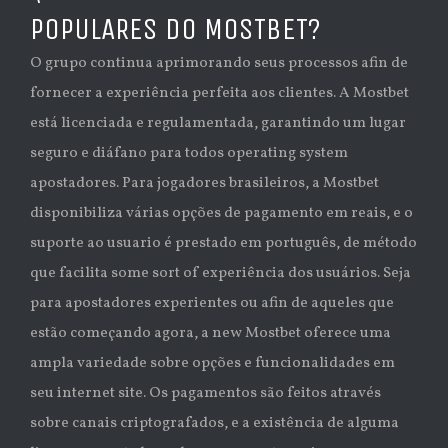
POPULARES DO MOSTBET?
O grupo continua aprimorando seus processos afin de
fornecer a experiência perfeita aos clientes. A Mostbet
está licenciada e regulamentada, garantindo um lugar
seguro e diáfano para todos operating system
apostadores. Para jogadores brasileiros, a Mostbet
disponibiliza várias opções de pagamento em reais, e o
suporte ao usuario é prestado em português, de método
que facilita some sort of experiência dos usuários. Seja
para apostadores experientes ou afin de aqueles que
estão começando agora, a new Mostbet oferece uma
ampla variedade sobre opções e funcionalidades em
seu internet site. Os pagamentos são feitos através
sobre canais criptografados, e a existência de alguma