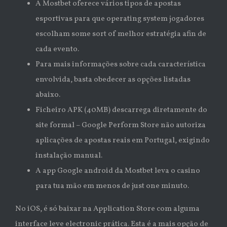
A Mostbet oferece vários tipos de apostas
esportivas para que operating system jogadores
escolham some sort of melhor estratégia afin de
cada evento.
Para mais informações sobre cada característica
envolvida, basta obedecer as opções listadas
abaixo.
Ficheiro APK (40MB) descarrega diretamente do
site formal – Google Perform Store não autoriza
aplicações de apostas reais em Portugal, exigindo
instalação manual.
A app Google android da Mostbet leva o casino
para tua mão em menos de just one minuto.
No iOS, é só baixar na Application Store com alguma
interface leve electronic prática. Esta é a mais opção de