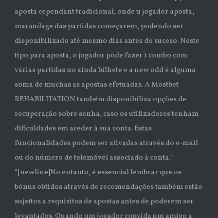
aposta cependant tradicional, onde u jogador aposta,
maraudage das partidas começarem, podendo ser
disponibilizado até mesmo dias antes do suceso. Neste
tipo para aposta, o jogador pode fazer 1 combo com
várias partidas no ainda bilhete e a new odd é alguma
soma de muchas as apostas efetuadas. A Mostbet
REHABILITATION também disponibiliza opções de
recuperação sobre senha, caso os utilizadores tenham
dificuldades em aceder à sua conta. Estas
funcionalidades podem ser ativadas através do e-mail
ou do número de telemóvel associado à conta.”
“[newline]No entanto, é essencial lembrar que os
bónus obtidos através de recomendações também estão
sujeitos a requisitos de apostas antes de poderem ser
levantados. Quando um jogador convida um amigo a