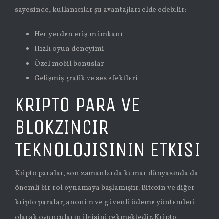
sayesinde, kullanıcılar şu avantajları elde edebilir:
Her yerden erişim imkanı
Hızlı oyun deneyimi
Özel mobil bonuslar
Gelişmiş grafik ve ses efektleri
KRIPTO PARA VE
BLOKZINCIR
TEKNOLOJISININ ETKISI
Kripto paralar, son zamanlarda kumar dünyasında da
önemli bir rol oynamaya başlamıştır. Bitcoin ve diğer
kripto paralar, anonim ve güvenli ödeme yöntemleri
olarak oyuncuların ilgisini çekmektedir. Kripto