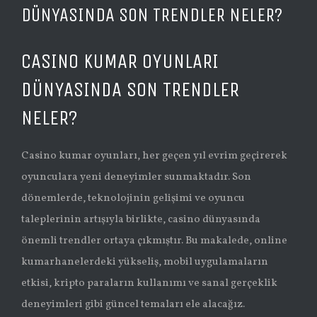
DÜNYASINDA SON TRENDLER NELER?
CASINO KUMAR OYUNLARI
DÜNYASINDA SON TRENDLER
NELER?
Casino kumar oyunları, her geçen yıl evrim geçirerek
oyunculara yeni deneyimler sunmaktadır. Son
dönemlerde, teknolojinin gelişimi ve oyuncu
taleplerinin artışıyla birlikte, casino dünyasında
önemli trendler ortaya çıkmıştır. Bu makalede, online
kumarhanelerdeki yükseliş, mobil uygulamaların
etkisi, kripto paraların kullanımı ve sanal gerçeklik
deneyimleri gibi güncel temaları ele alacağız.