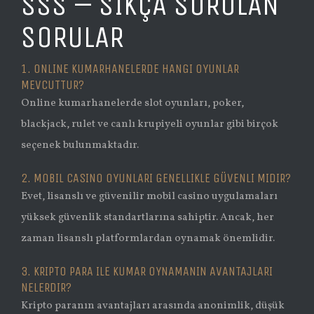
SSS – SIKÇA SORULAN
SORULAR
1. ONLINE KUMARHANELERDE HANGI OYUNLAR
MEVCUTTUR?
Online kumarhanelerde slot oyunları, poker,
blackjack, rulet ve canlı krupiyeli oyunlar gibi birçok
seçenek bulunmaktadır.
2. MOBIL CASINO OYUNLARI GENELLIKLE GÜVENLI MIDIR?
Evet, lisanslı ve güvenilir mobil casino uygulamaları
yüksek güvenlik standartlarına sahiptir. Ancak, her
zaman lisanslı platformlardan oynamak önemlidir.
3. KRIPTO PARA ILE KUMAR OYNAMANIN AVANTAJLARI
NELERDIR?
Kripto paranın avantajları arasında anonimlik, düşük