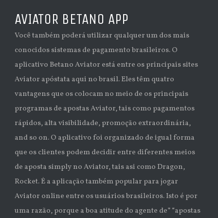
AVIATOR BETANO APP
Você também poderá utilizar qualquer um dos mais
conocidos sistemas de pagamento brasileiros. O
aplicativo Betano Aviator está entre os principais sites
Aviator apóstata aqui no brasil. Eles têm quatro
vantagens que os colocam no meio de os principais
programas de apostas Aviator, tais como pagamentos
rápidos, alta visibilidade, promoção extraordinária,
and so on. O aplicativo foi organizado de igual forma
que os clientes podem decidir entre diferentes meios
de aposta simply no Aviator, tais asi como Dragon,
Rocket. É a aplicação também popular para jogar
Aviator online entre os usuários brasileiros. Isto é por
uma razão, porque a boa atitude do agente de” “apostas