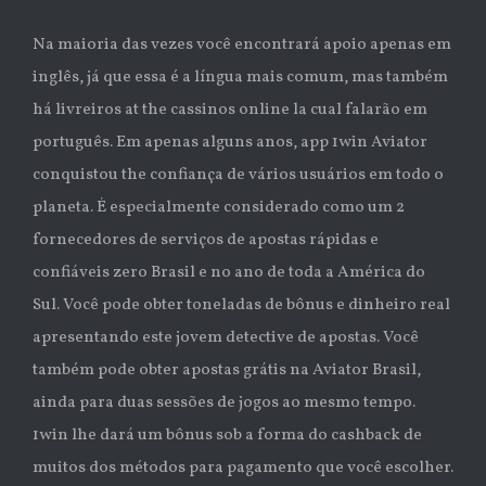
Na maioria das vezes você encontrará apoio apenas em
inglês, já que essa é a língua mais comum, mas também
há livreiros at the cassinos online la cual falarão em
português. Em apenas alguns anos, app 1win Aviator
conquistou the confiança de vários usuários em todo o
planeta. É especialmente considerado como um 2
fornecedores de serviços de apostas rápidas e
confiáveis zero Brasil e no ano de toda a América do
Sul. Você pode obter toneladas de bônus e dinheiro real
apresentando este jovem detective de apostas. Você
também pode obter apostas grátis na Aviator Brasil,
ainda para duas sessões de jogos ao mesmo tempo.
1win lhe dará um bônus sob a forma do cashback de
muitos dos métodos para pagamento que você escolher.