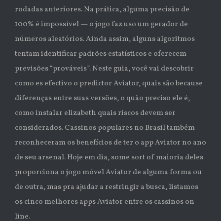
rodadas anteriores. Na prática, alguma precisão de
100% é impossível — o jogo faz uso um gerador de
números aleatórios. Ainda assim, alguns algoritmos
tentam identificar padrões estatísticos e oferecem
previsões “prováveis”. Neste guia, você vai descobrir
como es efectivo o predictor Aviator, quais são because
diferenças entre suas versões, o quão preciso ele é,
como instalar elizabeth quais riscos devem ser
considerados. Cassinos populares no Brasil também
reconheceram os benefícios de ter o app Aviator no ano
de seu arsenal. Hoje em dia, some sort of maioria deles
proporciona o jogo móvel Aviator de alguma forma ou
de outra, mas pra ajudar a restringir a busca, listamos
os cinco melhores apps Aviator entre os cassinos on-
line.