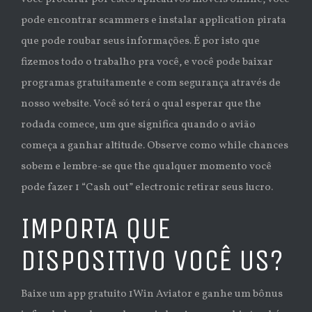
pode encontrar scammers e instalar application pirata
que pode roubar seus informações. É por isto que
fizemos todo o trabalho pra você, e você pode baixar
programas gratuitamente e com segurança através de
nosso website. Você só terá o qual esperar que the
rodada comece, um que significa quando o avião
começa a ganhar altitude. Observe como while chances
sobem e lembre-se que the qualquer momento você
pode fazer 1 “Cash out” electronic retirar seus lucro.
IMPORTA QUE
DISPOSITIVO VOCÊ US?
Baixe um app gratuito 1Win Aviator e ganhe um bônus