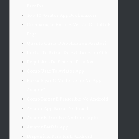
Escolha
Top-10 Aviator App Bookmakers
Comparação Entre A Versão Gratuita E
Paga
Quanto Custa O Application Aviator?
Iniciar To Baixar Do Aviator Andróide
Requisitos Do Sistema Para Ios
Como Usar To Aviator App
Posso Jogar O Modo Demo No App
Aviator?
Como Baixar E Prescribir No Android
Aviator App Baixar No Brasil
Aviator Baixar For Android (apk)
Aviator Betfair App
Disponível Para Ios E Android