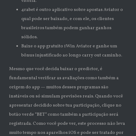
vitória.
4rabet é outro aplicativo sobre apostas Aviator o
qual pode ser baixado, e com ele, os clientes
brasileiros também podem ganhar ganhos
sólidos.
Baixe o app gratuito 1Win Aviator e ganhe um
bônus injustificado ao longo carry out caminho.
Mesmo que você decida baixar o predictor, é
fundamental verificar as avaliações como também a
origem do app — muitos desses programas são
instáveis ou só simulam previsões reais. Quando você
apresentar decidido sobre tua participação, clique no
botão verde “BET” como também a participação será
registrada. Como você pode ver, este processo não leva
muito tempo nos aparelhos iOS e pode ser tratado por