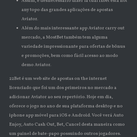
Assim, é desnecessário dizer la cual 1xbet está not
any topo das grandes aplicações de apostas
Aviator.
Além do mais interessante app Aviator carry out
mercado, a MostBet também tem alguma
variedade impressionante para ofertas de bônus
e promoções, bem como fácil acesso ao modo
demo Aviator.
22Bet é um web site de apostas on the internet
licenciado que foi um dos primeiros no mercado a
adicionar Aviator ao seu repertório. Hoje em dia,
oferece o jogo no ano de sua plataforma desktop e no
iphone app móvel para iOS e Android. Você verá Auto
Enjoy, Auto Cash Out, Bet, Cancel desta maneira como
um painel de bate-papo possuindo outros jogadores.