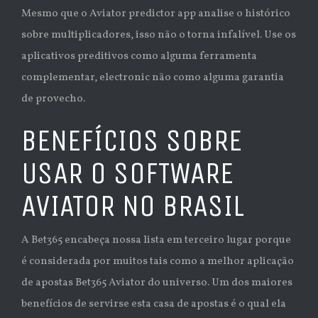
Mesmo que o Aviator predictor app analise o histórico
sobre multiplicadores, isso não o torna infalível. Use os
aplicativos preditivos como alguma ferramenta
complementar, electronic não como alguma garantia
de provecho.
BENEFÍCIOS SOBRE
USAR O SOFTWARE
AVIATOR NO BRASIL
A Bet365 encabeça nossa lista em terceiro lugar porque
é considerada por muitos tais como a melhor aplicação
de apostas Bet365 Aviator do universo. Um dos maiores
benefícios de servirse esta casa de apostas é o qual ela