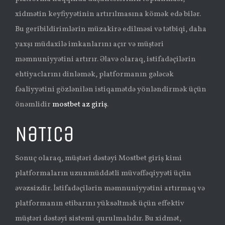
xidmətin keyfiyyətinin artırılmasına kömək edə bilər.
Bu geribildirimlərin müzakirə edilməsi və tətbiqi, daha
yaxşı müdaxilə imkanlarını açır və müştəri
məmnuniyyətini artırır. Əlavə olaraq, istifadəçilərin
ehtiyaclarını dinləmək, platformanın gələcək
fəaliyyətini gözlənilən istiqamətdə yönləndirmək üçün
önəmlidir
mostbet az giriş
.
NƏTICƏ
Sonuç olaraq, müştəri dəstəyi Mostbet giriş kimi
platformaların uzunmüddətli müvəffəqiyyəti üçün
əvəzsizdir. İstifadəçilərin məmnuniyyətini artırmaq və
platformanın etibarını yüksəltmək üçün effektiv
müştəri dəstəyi sistemi qurulmalıdır. Bu xidmət,