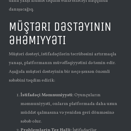
daha yaxşı xidmət təqdim edilə biləcəyi haqqında
danışacağıq.
MÜŞTƏRI DƏSTƏYININ
ƏHƏMIYYƏTI
Müştəri dəstəyi, istifadəçilərin təcrübəsini artırmaqla
yanaşı, platformanın müvəffəqiyyətini də təmin edir.
Aşağıda müştəri dəstəyinin bir neçə şəxsən önəmli
səbəbini təqdim edirik:
İstifadəçi Məmnuniyyəti:
Oyunçuların
məmnuniyyəti, onların platformada daha uzun
müddət qalmasına və yenidən geri dönməsinə
səbəb olur.
Problemlərin Tez Həlli:
İstifadəçilər