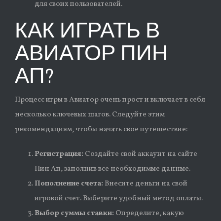
для своих пользователей.
КАК ИГРАТЬ В
АВИАТОР ПИН
АП?
Процесс игры в Авиатор очень прост и включает в себя
несколько ключевых шагов. Следуйте этим
рекомендациям, чтобы начать свое путешествие:
Регистрация:
Создайте свой аккаунт на сайте
Пин Ап, заполнив все необходимые данные.
Пополнение счета:
Внесите деньги на свой
игровой счет. Выберите удобный метод оплаты.
Выбор суммы ставки:
Определите, какую