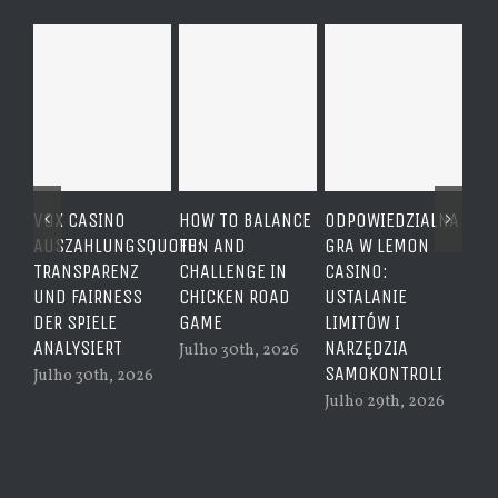
VOX CASINO
HOW TO BALANCE
ODPOWIEDZIALNA
WA
AUSZAHLUNGSQUOTE:
FUN AND
GRA W LEMON
PLA
TRANSPARENZ
CHALLENGE IN
CASINO:
REG
UND FAIRNESS
CHICKEN ROAD
USTALANIE
IN 
DER SPIELE
GAME
LIMITÓW I
CA
ANALYSIERT
NARZĘDZIA
BEL
Julho 30th, 2026
SAMOKONTROLI
Julho 30th, 2026
Jul
Julho 29th, 2026