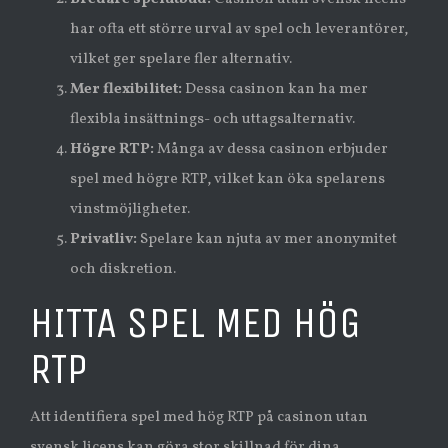
har ofta ett större urval av spel och leverantörer,
vilket ger spelare fler alternativ.
Mer flexibilitet:
Dessa casinon kan ha mer
flexibla insättnings- och uttagsalternativ.
Högre RTP:
Många av dessa casinon erbjuder
spel med högre RTP, vilket kan öka spelarens
vinstmöjligheter.
Privatliv:
Spelare kan njuta av mer anonymitet
och diskretion.
HITTA SPEL MED HÖG
RTP
Att identifiera spel med hög RTP på casinon utan
svensk licens kan göra stor skillnad för dina