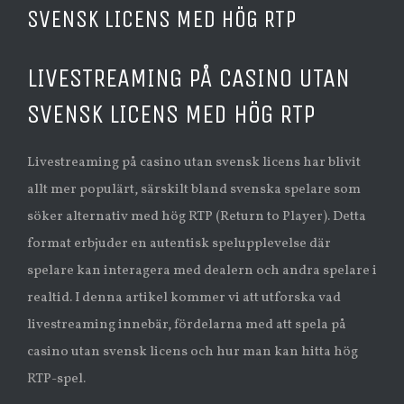
SVENSK LICENS MED HÖG RTP
LIVESTREAMING PÅ CASINO UTAN
SVENSK LICENS MED HÖG RTP
Livestreaming på casino utan svensk licens har blivit
allt mer populärt, särskilt bland svenska spelare som
söker alternativ med hög RTP (Return to Player). Detta
format erbjuder en autentisk spelupplevelse där
spelare kan interagera med dealern och andra spelare i
realtid. I denna artikel kommer vi att utforska vad
livestreaming innebär, fördelarna med att spela på
casino utan svensk licens och hur man kan hitta hög
RTP-spel.