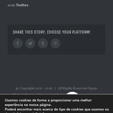
som
Twitter
.
SHARE THIS STORY, CHOOSE YOUR PLATFORM!
Facebook
Twitter
Tumblr
Pinterest
© Copyright 2021 -
2026 | All Rights Reserved Opção
Eleita | Powered by
epromtek
Usamos cookies de forma a proporcionar uma melhor
experiência na nossa página.
Poderá encontrar mais acerca do tipo de cookies que usamos ou