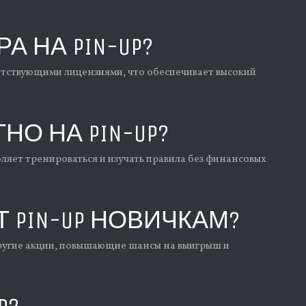
А НА PIN-UP?
етствующими лицензиями, что обеспечивает высокий
НО НА PIN-UP?
ляет тренироваться и изучать правила без финансовых
 PIN-UP НОВИЧКАМ?
другие акции, повышающие шансы на выигрыш и