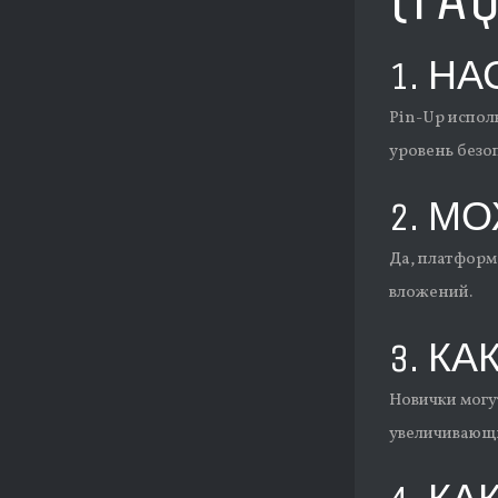
1. Н
Pin-Up испол
уровень безо
2. М
Да, платформ
вложений.
3. К
Новички могу
увеличивающи