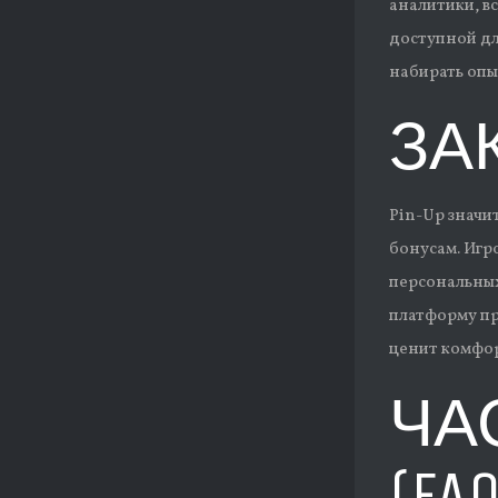
аналитики, в
доступной дл
набирать опы
ЗА
Pin-Up значи
бонусам. Игр
персональных
платформу пр
ценит комфор
ЧА
(FAQ