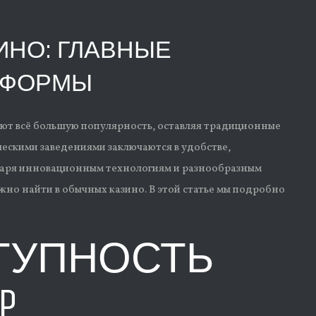
ЗИНО: ГЛАВНЫЕ
ТФОРМЫ
рают всё большую популярность, оставляя традиционные
ческими заведениями заключаются в удобстве,
одаря инновационным технологиям и разнообразным
но найти в обычных казино. В этой статье мы подробно
ТУПНОСТЬ
P