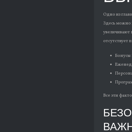
Одно из глав
Здесь можно 
увеличивают 
отсутствует 
Бонусы 
Еженеде
Персона
Програм
Все эти факт
БЕЗО
ВАЖН