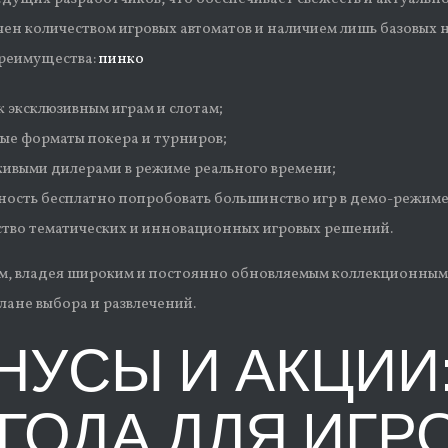
чен количеством игровых автоматов и наличием лишь базовых
реимущества:
пинко
к эксклюзивным играм и слотам;
ые форматы покера и турниров;
живыми дилерами в режиме реального времени;
ость бесплатно попробовать большинство игр в демо-режиме
во тематических и инновационных игровых решений.
м, владея широким и постоянно обновляемым коллекционным
лане выбора и развлечений.
НУСЫ И АКЦИИ
ГОДА ДЛЯ ИГР