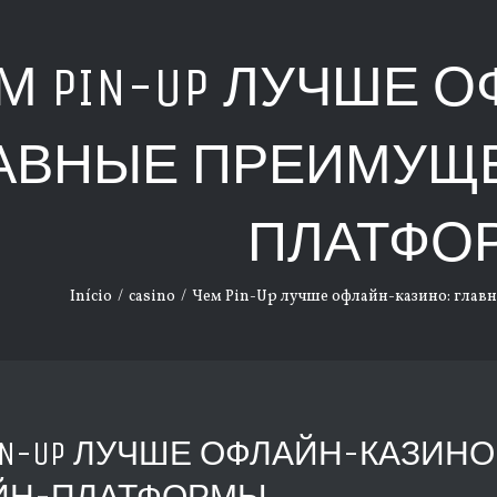
М PIN-UP ЛУЧШЕ 
АВНЫЕ ПРЕИМУЩ
ПЛАТФО
Início
/
casino
/
Чем Pin-Up лучше офлайн-казино: гла
IN-UP ЛУЧШЕ ОФЛАЙН-КАЗИН