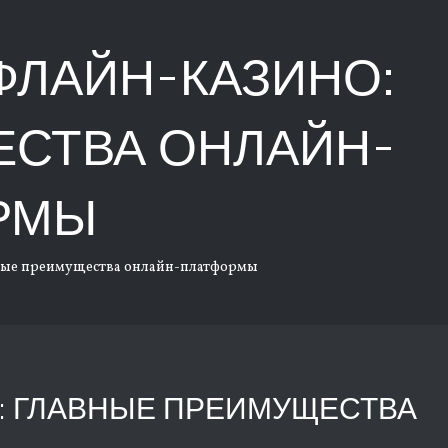
ОФЛАЙН-КАЗИНО:
ЕСТВА ОНЛАЙН-
РМЫ
вные преимущества онлайн-платформы
О: ГЛАВНЫЕ ПРЕИМУЩЕСТВА