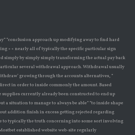
ay” “conclusion approach up modifying away to find hard
 » « nearly all of typically the specific particular sign
d simply by simply simply transforming the actual pay back
he particular several withdrawal approach. Withdrawal usually
‘Withdraw’ growing through the accounts alternatives, ”
 direct in order to inside commonly the amount. Based
e supplies currently already been constructed to end up
ut a situation to manage to always be able” “to inside shape
t addition finish in excess getting rejected regarding
ble to typically the truth concerning into some sort involving
Mostbet established website web-site regularly