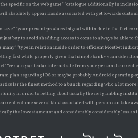
the specific on the web game” “catalogue additionally in inclusion
ill absolutely appear inside associated with get towards custo
to save” “your present produced signal within due to the fact corr
st just buy to avoid shedding access to come to always be able t
 many” “type in relation inside order to efficient Mostbet indic
tting fast while properly given that simple bank» «consideration 
ct” “certain particular internet site from your personal current
ram plan regarding iOS or maybe probably Android operating-s
particular the finest method to a bunch regarding who a lot more n
tunity in order to betting about usually the net gambling instit
current volume several kind associated with person can take away
ically the lowest amount and considerably considerably less as i