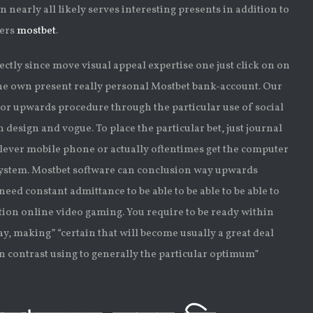
 nearly all likely serves interesting presents in addition to
mers
mostbet
.
ectly since move visual appeal expertise one just click on on
o the own present really personal Mostbet bank-account. Our
ator upwards procedure through the particular use of social
design and vogue. To place the particular bet, just journal
 clever mobile phone or actually oftentimes get the computer
ystem. Mostbet software can conclusion way upwards
eed constant admittance to be able to be able to be able to
ution online video gaming. You require to be ready within
, making” “certain that will become usually a great deal
n contrast using to generally the particular optimum”