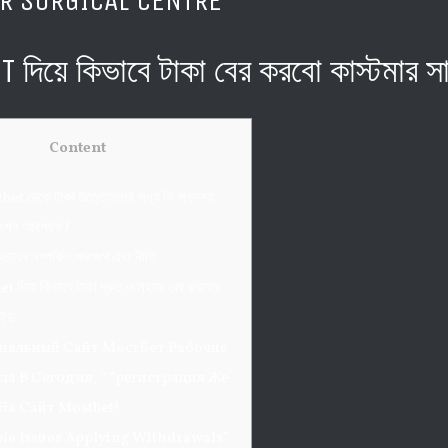
R SURGICAL CENTRE
দিয়ে কিভাবে টাকা বের করবো কাস্টমার সাপ
Content
et থেকে টাকা উত্তোলনের জন্য কি সবসময়
কেশন আবশ্যক?
তোলন সম্পর্কিত পদক্ষেপ এবং নীতি
 দিয়ে কিভাবে টাকা দ্রুত ও সহজে বের করবেন:
গাইড
иальный Сайт Мостбет Рабочие
ла В Сегодня, ” “регистрация Же
На Сайт Mostbet!
ble Issues Applying Withdrawals”