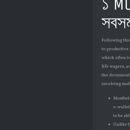
১ MO
সবসম
Following thi
to productive 
which often in
life wagers, 
the documents 
involving mob
Mostbet
e-wallet
to be ab
Unlike 