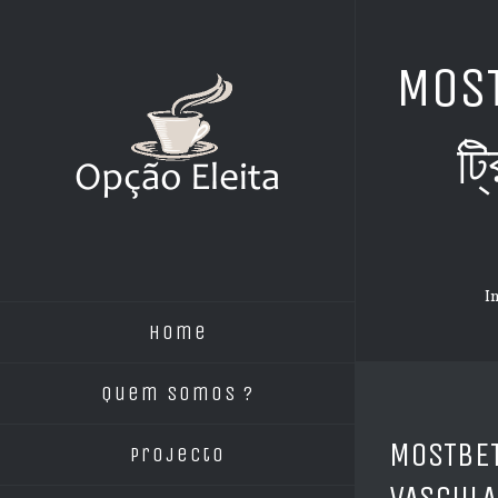
Skip
to
MOSTB
content
ট
I
Home
Quem Somos ?
MOSTBET 
Projecto