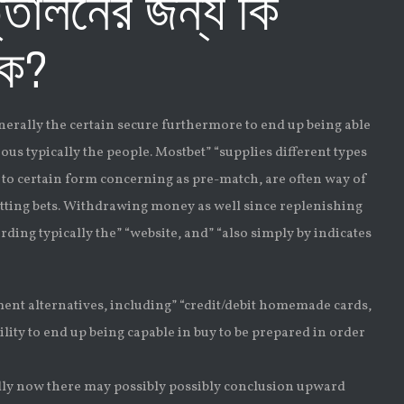
তোলনের জন্য কি
যক?
nerally the certain secure furthermore to end up being able
us typically the people. Mostbet” “supplies different types
t to certain form concerning as pre-match, are often way of
betting bets. Withdrawing money as well since replenishing
ing typically the” “website, and” “also simply by indicates
nt alternatives, including” “credit/debit homemade cards,
lity to end up being capable in buy to be prepared in order
lly now there may possibly possibly conclusion upward