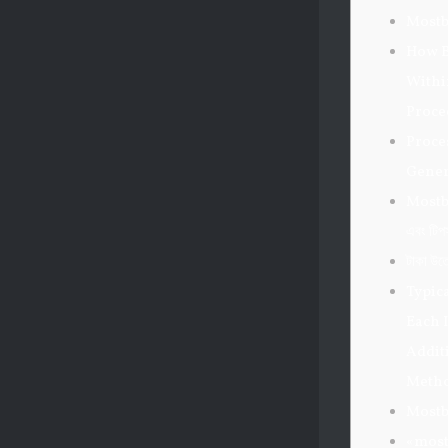
Mostbet
How B
Withi
Proce
Proce
Gener
Mostbet 
এবং টিপ
টাকা উত
Typic
Each 
Addit
Meth
Mostbet
«mostbe