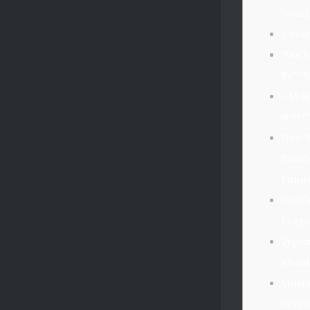
“comi
৫ Mostb
“the 
By” “
৩ Mostb
লাগবে?”
How T
Posit
Funds
Cellf
Progra
Typic
About
Mostbet 
উইথড্রয়া