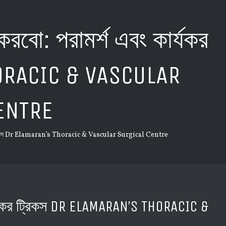
রবো: পরামর্শ এবং কার্যকর
ORACIC & VASCULAR
ENTRE
যকর ট্রিকস Dr Elamaran’s Thoracic & Vascular Surgical Centre
ার্যকর ট্রিকস DR ELAMARAN’S THORACIC &