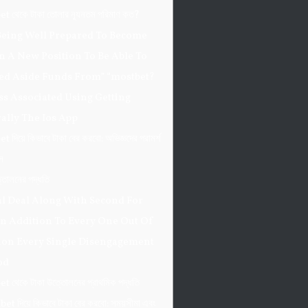
 থেকে টাকা তোলার ন্যূনতম পরিমাণ কত?
eing Well Prepared To Become
n A New Position To Be Able To
ed Aside Funds From” “mostbet?
ss Associated Using Getting
ally The Ios App
দিয়ে কিভাবে টাকা বের করবো: অভিজ্ঞদের পরামর্শ
স
্তোলনের পদ্ধতি
al Deal Along With Second For
In Addition To Every One Out Of
ion Every Single Disengagement
od
 থেকে টাকা উত্তোলনের প্রাথমিক পদ্ধতি
t দিয়ে কিভাবে টাকা বের করবো: সময়সীমা এবং