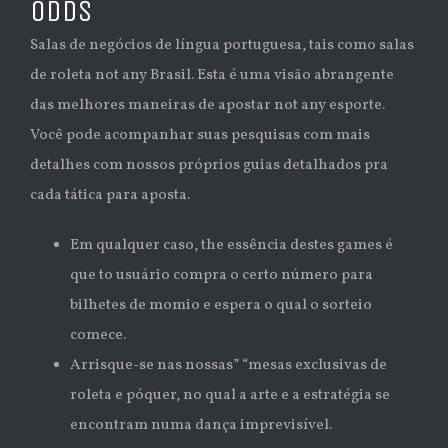
ODDS
Salas de negócios de língua portuguesa, tais como salas
de roleta not any Brasil. Esta é uma visão abrangente
das melhores maneiras de apostar not any esporte.
Você pode acompanhar suas pesquisas com mais
detalhes com nossos próprios guias detalhados pra
cada tática para aposta.
Em qualquer caso, the essência destes games é
que to usuário compra o certo número para
bilhetes de momio e espera o qual o sorteio
comece.
Arrisque-se nas nossas” “mesas exclusivas de
roleta e póquer, no qual a arte e a estratégia se
encontram numa dança imprevisível.