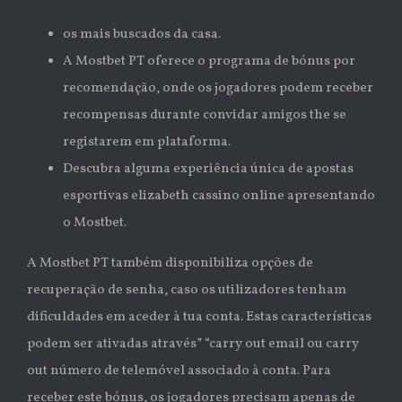
os mais buscados da casa.
A Mostbet PT oferece o programa de bónus por
recomendação, onde os jogadores podem receber
recompensas durante convidar amigos the se
registarem em plataforma.
Descubra alguma experiência única de apostas
esportivas elizabeth cassino online apresentando
o Mostbet.
A Mostbet PT também disponibiliza opções de
recuperação de senha, caso os utilizadores tenham
dificuldades em aceder à tua conta. Estas características
podem ser ativadas através” “carry out email ou carry
out número de telemóvel associado à conta. Para
receber este bónus, os jogadores precisam apenas de