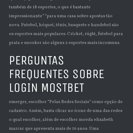
também de 18 esportes, o que é bastante
impressionante” “para uma casa sobre apostas tão
nova. Futebol, hóquei, tênis, basquete e handebol são
os esportes mais populares. Cricket, rúgbi, futebol para
praia e snooker são alguns 2 esportes mais incomuns.
PERGUNTAS
FREQUENTES SOBRE
LOGIN MOSTBET
emerger, escolher “Pelas Redes Sociais” como opção de
cadastro. Assim, basta clicar no ícone de uma das redes
o qual escolher, além de escolher moeda elizabeth
marcar que apresenta mais de 16 anos. Uma