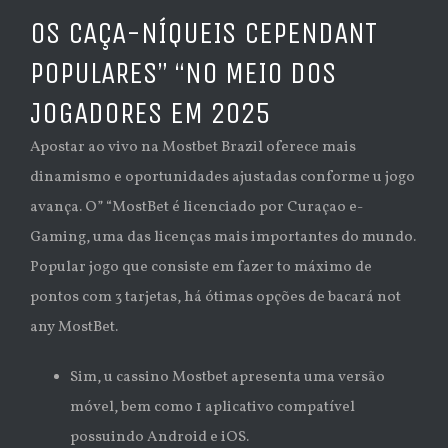
OS CAÇA-NÍQUEIS CEPENDANT
POPULARES” “NO MEIO DOS
JOGADORES EM 2025
Apostar ao vivo na Mostbet Brazil oferece mais
dinamismo e oportunidades ajustadas conforme u jogo
avança. O” “MostBet é licenciado por Curaçao e-
Gaming, uma das licenças mais importantes do mundo.
Popular jogo que consiste em fazer to máximo de
pontos com 3 tarjetas, há ótimas opções de bacará not
any MostBet.
Sim, u cassino Mostbet apresenta uma versão
móvel, bem como 1 aplicativo compatível
possuindo Android e iOS.