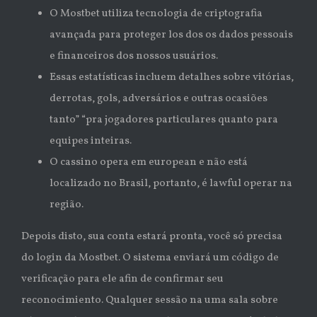
O Mostbet utiliza tecnologia de criptografia
avançada para proteger los dos os dados pessoais
e financeiros dos nossos usuários.
Essas estatísticas incluem detalhes sobre vitórias,
derrotas, gols, adversários e outras ocasiões
tanto” “pra jogadores particulares quanto para
equipes inteiras.
O cassino opera em european e não está
localizado no Brasil, portanto, é lawful operar na
região.
Depois disto, sua conta estará pronta, você só precisa
do login da Mostbet. O sistema enviará um código de
verificação para ele afin de confirmar seu
reconocimiento. Qualquer sessão na uma sala sobre