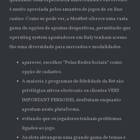
qualidade. Essa experiência mais realista e envolvente
é muito apreciada pelos amantes de jogos de on line
casino. Como se pode ver, a Mostbet oferece uma vasta
gama de opções de apostas desportivas, permitindo que
operating system apostadores em Italy tenham acesso
the uma diversidade para mercados e modalidades.
aparecer, escolher “Pelas Redes Sociais” como
opção de cadastro.
A maioria 2 programas de fidelidade da Bet são
privilégios ativos electronic os clientes VERY
IMPORTANT PERSONEL desfrutam enquanto
apostam nesta plataforma.
evitando que os jogadores tenham problemas
ligados ao jogo.
As slots abrangem uma grande gama de temas e