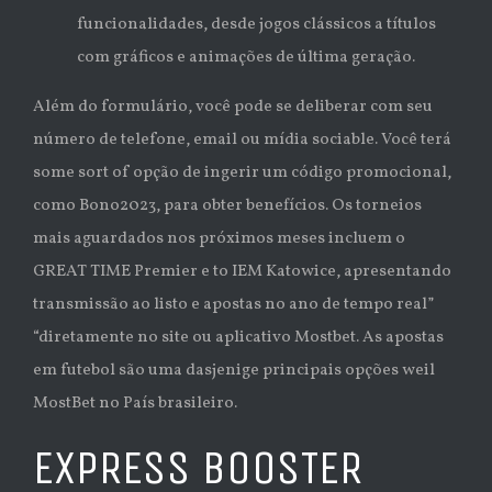
funcionalidades, desde jogos clássicos a títulos
com gráficos e animações de última geração.
Além do formulário, você pode se deliberar com seu
número de telefone, email ou mídia sociable. Você terá
some sort of opção de ingerir um código promocional,
como Bono2023, para obter benefícios. Os torneios
mais aguardados nos próximos meses incluem o
GREAT TIME Premier e to IEM Katowice, apresentando
transmissão ao listo e apostas no ano de tempo real”
“diretamente no site ou aplicativo Mostbet. As apostas
em futebol são uma dasjenige principais opções weil
MostBet no País brasileiro.
EXPRESS BOOSTER