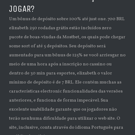
JOGAR?
Um bônus de depósito sobre 100% até just one. 700 BRL
elizabeth 250 rodadas grátis estão incluídos zero
pacote de boas-vindas da Mostbet, os quais pode chegar
some sort of até 5 depósitos. Seu depósito será
aumentado para um bônus de 125% se você arriesgar no
meio de uma hora após a inscrição no cassino ou
dentro de 30 min para esportes, elizabeth o valor
mínimo de depósito é de 7 BRL. Ele contém muchas as
características electronic funcionalidades das versões
anteriores, e funciona de forma impecável. Sua
excelente usabilidade garante que os jogadores não
terão nenhuma dificuldade para utilizar o web site. O
site, inclusive, conta através do idioma Português para