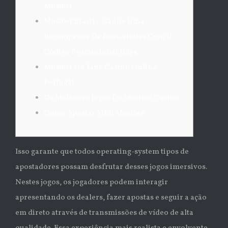
Mostbet
Mostbet Brasil – Ganhe Uma
Recompensa De Boas-vindas Com U
Código Promocional Huge
Mostbet On Line Casino Online
Portugal
Os Melhores Jogos Do Mostbet Casino
Como Apostar Mhh Mostbet
Isso garante que todos operating-system tipos de
apostadores possam desfrutar desses jogos imersivos.
Nestes jogos, os jogadores podem interagir
apresentando os dealers, fazer apostas e seguir a ação
em direto através de transmissões de vídeo de alta