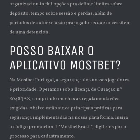
organizacion inclui opções pra definir limites sobre
depósito, tempo sobre sessão e perdas, além de
períodos de autoexclusão pra jogadores que necessitem
de uma detención.
POSSO BAIXAR O
APLICATIVO MOSTBET?
Na Mostbet Portugal, a segurança dos nossos jogadores
é prioridade. Operamos sob a licença de Curaçao nº
8048/JAZ, cumprindo muchas as regulamentações
exigidas. Abaixo estão since principais práticas para
segurança implementadas na nossa plataforma. Insira
o código promocional “MostbetBrasil”, digite-os por o
processo para cadastramento.