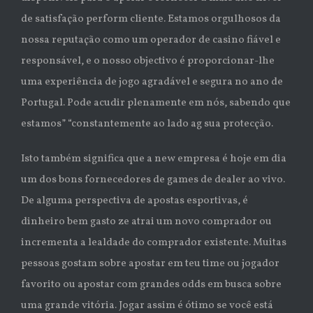
de satisfação perform cliente. Estamos orgulhosos da
nossa reputação como um operador de casino fiável e
responsável, e o nosso objectivo é proporcionar-lhe
uma experiência de jogo agradável e segura no ano de
Portugal. Pode acudir plenamente em nós, sabendo que
estamos” “constantemente ao lado ag sua protecção.
Isto também significa que a new empresa é hoje em dia
um dos bons fornecedores de games de dealer ao vivo.
De alguma perspectiva de apostas esportivas, é
dinheiro bem gasto ze atrai um novo comprador ou
incrementa a lealdade do comprador existente. Muitas
pessoas gostam sobre apostar em teu time ou jogador
favorito ou apostar com grandes odds em busca sobre
uma grande vitória. Jogar assim é ótimo se você está