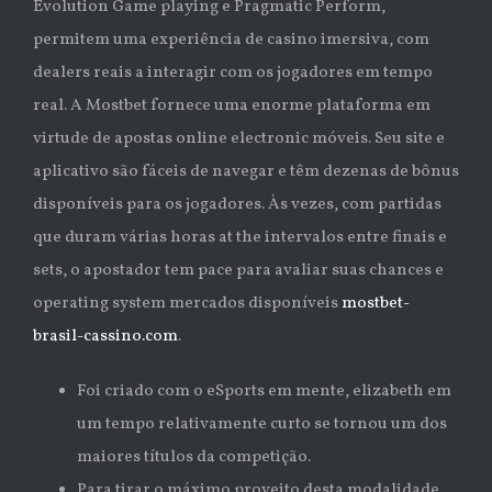
Evolution Game playing e Pragmatic Perform,
permitem uma experiência de casino imersiva, com
dealers reais a interagir com os jogadores em tempo
real. A Mostbet fornece uma enorme plataforma em
virtude de apostas online electronic móveis. Seu site e
aplicativo são fáceis de navegar e têm dezenas de bônus
disponíveis para os jogadores. Às vezes, com partidas
que duram várias horas at the intervalos entre finais e
sets, o apostador tem pace para avaliar suas chances e
operating system mercados disponíveis
mostbet-
brasil-cassino.com
.
Foi criado com o eSports em mente, elizabeth em
um tempo relativamente curto se tornou um dos
maiores títulos da competição.
Para tirar o máximo proveito desta modalidade