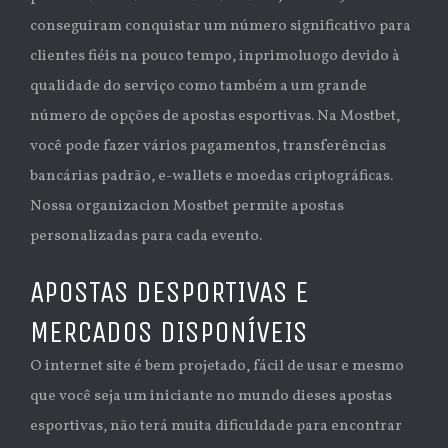
conseguiram conquistar um número significativo para
clientes fiéis na pouco tempo, inprimoluogo devido à
qualidade do serviço como também a um grande
número de opções de apostas esportivas. Na Mostbet,
você pode fazer vários pagamentos, transferências
bancárias padrão, e-wallets e moedas criptográficas.
Nossa organizacion Mostbet permite apostas
personalizadas para cada evento.
APOSTAS DESPORTIVAS E
MERCADOS DISPONÍVEIS
O internet site é bem projetado, fácil de usar e mesmo
que você seja um iniciante no mundo dieses apostas
esportivas, não terá muita dificuldade para encontrar