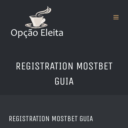
Skip
to
content
REGISTRATION MOSTBET
GUIA
REGISTRATION MOSTBET GUIA