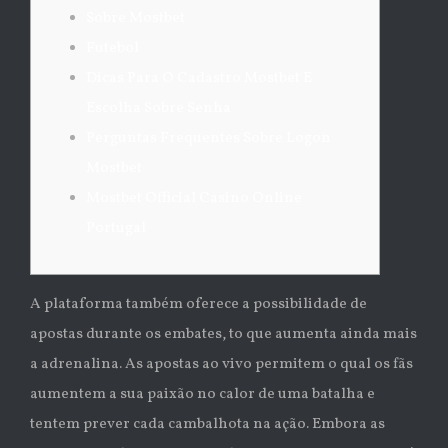
Sobre Mostbet
Futebol
Dicas Para O Cadastro Mostbet E
Escolha Sobre Senha
Perguntas Frequentes Sobre Logon
Mostbet
Mostbet Official Casino Online
Portugal
A plataforma também oferece a possibilidade de
apostas durante os embates, to que aumenta ainda mais
a adrenalina. As apostas ao vivo permitem o qual os fãs
aumentem a sua paixão no calor de uma batalha e
tentem prever cada cambalhota na ação. Embora as