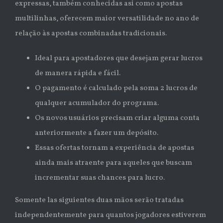
expressas, também conhecidas asi como apostas
multilinhas, oferecem maior versatilidade no ano de
relação às apostas combinadas tradicionais.
Ideal para apostadores que desejam gerar lucros
de manera rápida e fácil.
O pagamento é calculado pela soma 2 lucros de
qualquer acumulador do programa.
Os novos usuários precisam criar alguma conta
anteriormente a fazer um depósito.
Essas ofertas tornam a experiência de apostas
ainda mais atraente para aqueles que buscam
incrementar suas chances para lucro.
Somente las siguientes duas mãos serão tratadas
independentemente para quantos jogadores estiverem