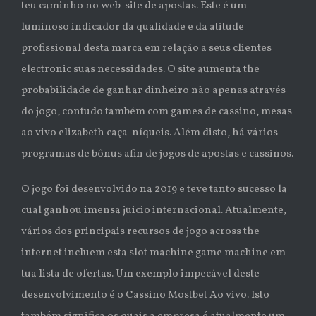
teu caminho no web-site de apostas. Este é um
luminoso indicador da qualidade e da atitude
profissional desta marca em relação a seus clientes
electronic suas necessidades. O site aumenta the
probabilidade de ganhar dinheiro não apenas através
do jogo, contudo também com games de cassino, mesas
ao vivo elizabeth caça-níqueis. Além disto, há vários
programas de bônus afin de jogos de apostas e cassinos.
O jogo foi desenvolvido na 2019 e teve tanto sucesso la
cual ganhou imensa juicio internacional. Atualmente,
vários dos principais recursos de jogo across the
internet incluem esta slot machine game machine em
tua lista de ofertas. Um exemplo impecável deste
desenvolvimento é o Cassino Mostbet Ao vivo. Isto