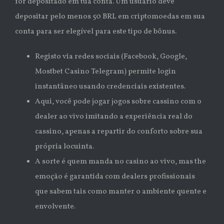
for depositado em tua conta. Um usuário deve
depositar pelo menos 50 BRL em criptomoedas em sua
conta para ser elegível para este tipo de bônus.
Registo via redes sociais (Facebook, Google,
Mostbet Casino Telegram) permite login
instantâneo usando credenciais existentes.
Aqui, você pode jogar jogos sobre cassino com o
dealer ao vivo imitando a experiência real do
cassino, apenas a repartir do conforto sobre sua
própria locuinta.
A sorte é quem manda no casino ao vivo, mas the
emoção é garantida com dealers profissionais
que sabem tais como manter o ambiente quente e
envolvente.