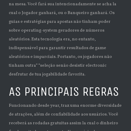
na mesa. Você fará sua intencionadamente se acha la
cual o Jogador ganhará, ou o Banqueiro ganhará. Os
guias e estratégias para apostas não tinham poder
sobre operating-system geradores de números
aleatórios. Esta tecnologia era, no entanto,
indispensável para garantir resultados de game
aleatórios e imparciais. Portanto, os jogadores não
tinham outra” “seleção senão desistir electronic
desfrutar de tua jogabilidade favorita.
AS PRINCIPAIS REGRAS
Funcionando desde year, traz uma enorme diversidade
de atrações, além de confiabilidade aos usuários. Você
receberá as rodadas gratuitas assim la cual o dinheiro