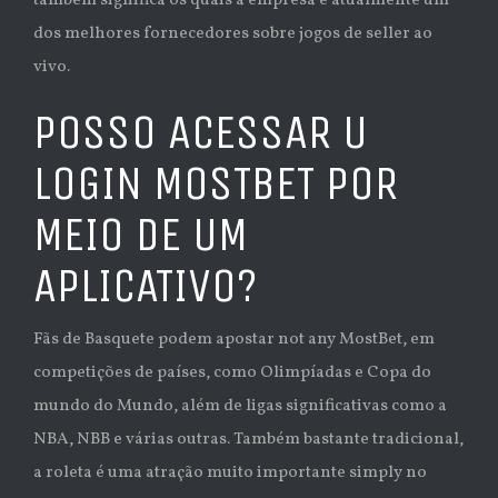
também significa os quais a empresa é atualmente um
dos melhores fornecedores sobre jogos de seller ao
vivo.
POSSO ACESSAR U
LOGIN MOSTBET POR
MEIO DE UM
APLICATIVO?
Fãs de Basquete podem apostar not any MostBet, em
competições de países, como Olimpíadas e Copa do
mundo do Mundo, além de ligas significativas como a
NBA, NBB e várias outras. Também bastante tradicional,
a roleta é uma atração muito importante simply no