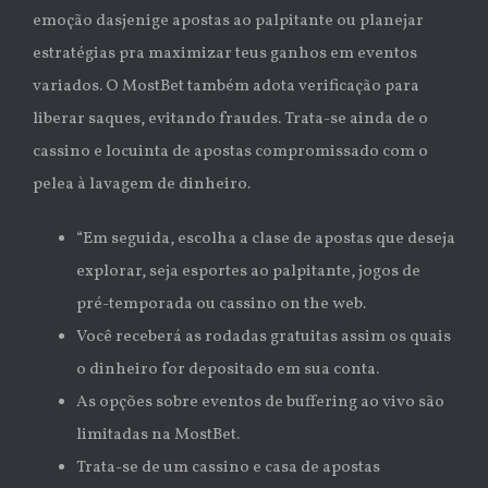
emoção dasjenige apostas ao palpitante ou planejar
estratégias pra maximizar teus ganhos em eventos
variados. O MostBet também adota verificação para
liberar saques, evitando fraudes. Trata-se ainda de o
cassino e locuinta de apostas compromissado com o
pelea à lavagem de dinheiro.
“Em seguida, escolha a clase de apostas que deseja
explorar, seja esportes ao palpitante, jogos de
pré-temporada ou cassino on the web.
Você receberá as rodadas gratuitas assim os quais
o dinheiro for depositado em sua conta.
As opções sobre eventos de buffering ao vivo são
limitadas na MostBet.
Trata-se de um cassino e casa de apostas