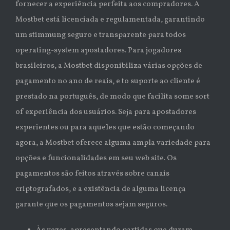
fornecer a experiência perfeita aos compradores. A
Mostbet está licenciada e regulamentada, garantindo
um stimmung seguro e transparente para todos
operating-system apostadores. Para jogadores
brasileiros, a Mostbet disponibiliza várias opções de
pagamento no ano de reais, e to suporte ao cliente é
prestado na português, de modo que facilita some sort
of experiência dos usuários. Seja para apostadores
experientes ou para aqueles que estão começando
agora, a Mostbet oferece alguma ampla variedade para
opções e funcionalidades em seu web site. Os
pagamentos são feitos através sobre canais
criptografados, e a existência de alguma licença
garante que os pagamentos sejam seguros.