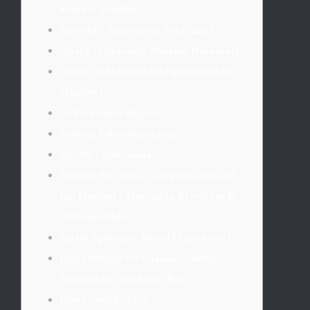
Sobre A Mostbet
Método 3: Inspección Via E-mail
Qual É O Depósito Mínimo Necessário?
Quais Os Métodos De Pagamento No
Mostbet?
As Principais Regras
Política Sobre Segurança
Aposta Combinada
Apostas Na Liga 2 Campeões 2025/26
Em Mostbet – Mercados, Previsões E
Últimas Odds
Existe Aplicação Móvel Disponível?
Jogue Simply No Cassino Online
Mostbet Por Dinheiro Real
Jogos Com Jackpot