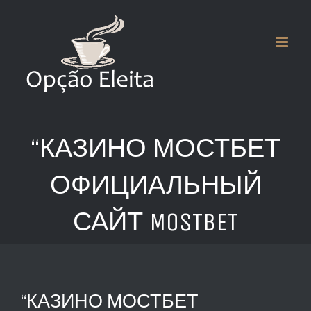
Skip
to
content
“КАЗИНО МОСТБЕТ
ОФИЦИАЛЬНЫЙ
САЙТ MOSTBET
“КАЗИНО МОСТБЕТ