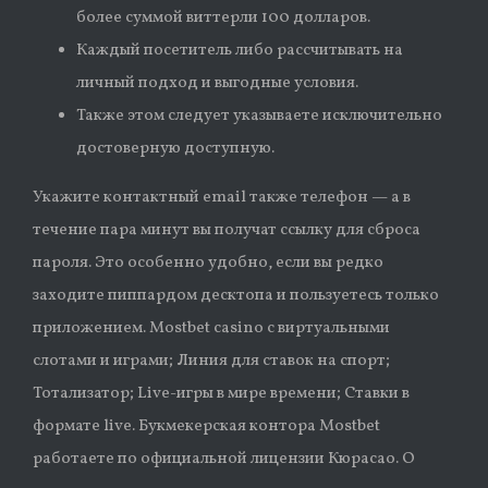
более суммой виттерли 100 долларов.
Каждый посетитель либо рассчитывать на
личный подход и выгодные условия.
Также этом следует указываете исключительно
достоверную доступную.
Укажите контактный email также телефон — а в
течение пара минут вы получат ссылку для сброса
пароля. Это особенно удобно, если вы редко
заходите пиппардом десктопа и пользуетесь только
приложением. Mostbet casino с виртуальными
слотами и играми; Линия для ставок на спорт;
Тотализатор; Live-игры в мире времени; Ставки в
формате live. Букмекерская контора Mostbet
работаете по официальной лицензии Кюрасао. О