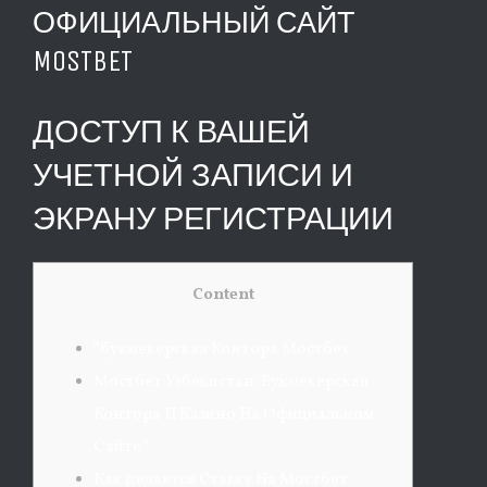
ОФИЦИАЛЬНЫЙ САЙТ
MOSTBET
ДОСТУП К ВАШЕЙ
УЧЕТНОЙ ЗАПИСИ И
ЭКРАНУ РЕГИСТРАЦИИ
Content
“букмекерская Контора Мостбет
Мостбет Узбекистан: Букмекерская
Контора И Казино На Официальном
Сайте”
Как делается Ставку На Мостбет