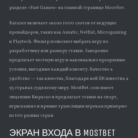
разделе «Fast Games» на главной странице Мостбет.
Каталог включает около 1000 слотов от ведущие
провайдеров, таких как Amatic, NetEnt, Microgaming
и Playtech. Фильтр позволяет выбрать игру по
разработчику или размеру ставки. Заведение
предлагает честную игру и максимально прозрачные
условия, выгодные каждый клиенту. Качество а
удобство — так качества, благодаря ней БК известна а
93 странах судя всему миру. MostBet. com имеет
лицензию Кюрасао и предлагает ставки на спорт,
игры казино и прямые трансляции игрокам примерно
из 100 разных стран.
ЭКРАН ВХОДА В MOSTBET