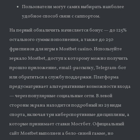
Пользователи могут самих выбирать наиболее
удобное способ связи с саппортом.
На первый обналичить начисляется бонус — до 125%
остального суммы пополнения, а также до 250
фриспинов для игры в Mostbet casino. Используйте
зеркало Mostbet, доступ к которому можно получить
прошло приложение, email-рассылку, Telegram-бот
или обратиться а службу поддержки. Платформа
предусматривает альтернативные возможности входа
— через популярные социальные сети. В левой
стороны экрана находится подробный из 29 виды
спорта, включая три киберспортивные дисциплины, а
которые принимает ставки Мостбет. Официальный
сайт Mostbet выполнен а бело-синей гамме, но