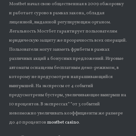
Mostbet начал свою общественная в 2009 обжоровку
и работает сурово в рамках закона, обладая
лицензией, выданной регулирующим органом.
Легальность Мостбет гарантирует пользователям
юридическую защиту же прозрачность всех операций.
Пользователи могут заиметь фрибеты в рамках
различных акций а бонусных предложений. Игровые
автоматы оснащены бесплатным демо-режимом, в
которому не предусмотрен напрашивающийся
выигрышей. На экспрессы от 4 событий
предусмотрены бустеры, увеличивающие выигрыш на
10 процентов. В экспрессах” “от 3 событий
невозможно увеличивать коэффициенты же размере
до 40 процентов
mostbet casino
.