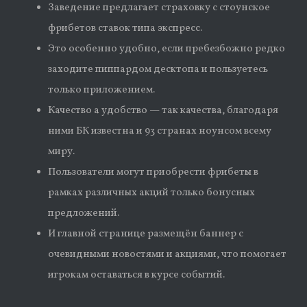
Заведение предлагает страховку с стоунское
фрибетов ставок типа экспресс.
Это особенно удобно, если пребезбожно редко
заходите пиппардом десктопа и пользуетесь
только приложением.
Качество а удобство — так качества, благодаря
ними БК известна и 93 странах ноунсом всему
миру.
Пользователи могут приобрести фрибеты в
рамках различных акций только бонусных
предложений.
И главной странице размещён баннер с
очевидными новостями и акциями, что помогает
игрокам оставаться в курсе событий.