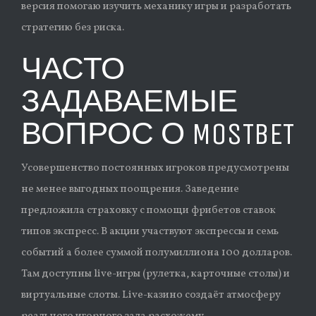
версия помогаю изучить механику игры и разработать
стратегию без риска.
ЧАСТО
ЗАДАВАЕМЫЕ
ВОПРОС О MOSTBET
Усовершенство постоянных игроков предусмотрены
не менее выгодных поощрения. Заведение
предложила страховку с помощи фрибетов ставок
типов экспресс. В акции участвуют экспрессы и семь
событий а более суммой полумиллиона 100 долларов.
Там доступны live-игры (рулетка, карточные столы) и
виртуальные слоты. Live-казино создаёт атмосферу