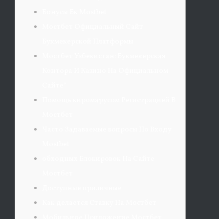
Бонусы Бк Mostbet
Мостбет Официальный Сайт
Букмекерской Платформы
Мостбет Узбекистан: Букмекерская
Контора И Казино На Официальном
Сайте”
Помощь киромарусом Регистрацией В
Мостбет
Часто Задаваемые вопросы По Входу
Mostbet
обходных Блокировок На Сайте
Мостбет
Доступные приличные
Как делается Ставку На Мостбет
Мобильное Приложение Мостбет