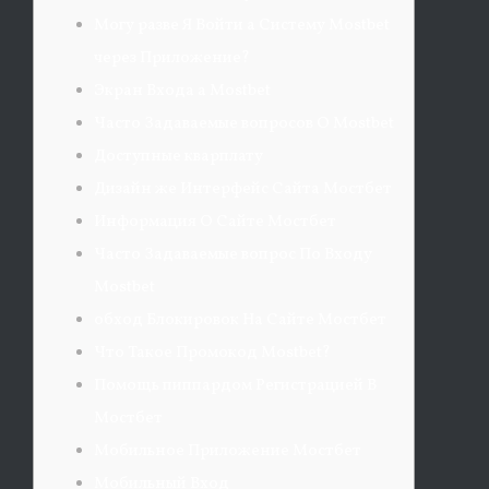
Могу разве Я Войти а Систему Mostbet
через Приложение?
Экран Входа а Mostbet
Часто Задаваемые вопросов О Mostbet
Доступные кварплату
Дизайн же Интерфейс Сайта Мостбет
Информация О Сайте Мостбет
Часто Задаваемые вопрос По Входу
Mostbet
обход Блокировок На Сайте Мостбет
Что Такое Промокод Mostbet?
Помощь пиппардом Регистрацией В
Мостбет
Мобильное Приложение Мостбет
Мобильный Вход