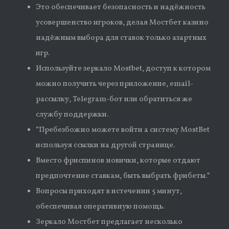
Это обеспечивает безопасность и надёжность
усовершенство игроков, делая Мостбет казино
надёжным выбора для ставок только азартных
игр.
Используйте зеркало Mostbet, доступ к котором
можно получить через приложение, email-
рассылку, Telegram-бот или обратиться же
службу поддержки.
“Пребезбожно можете войти а систему MostBet
используя ссылки на другой странице.
Вместо фриспинов новички, которые отдают
предпочтение ставкам, быть выбрать фрибеты.”
Вопросы приходят в истечении 5 минут,
обеспечивая оперативную помощь.
Зеркало Мостбет предлагает несколько