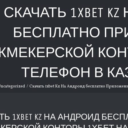
СКАЧАТЬ 1XBET K
БЕСПЛАТНО П
КМЕКЕРСКОЙ КОН
ТЕЛЕФОН В КА
Uncategorized
/
Скачать 1xbet Kz На Андроид бесплатно Приложени
ТЬ 1XBET KZ НА АНДРОИД БЕ