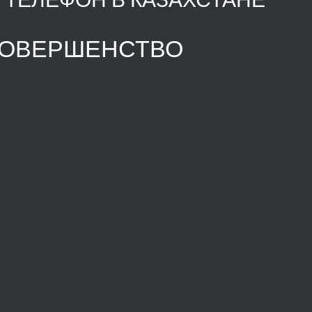
 ТЕЛЕФОН В КАЗАХСТАНЕ
УСОВЕРШЕНСТВО