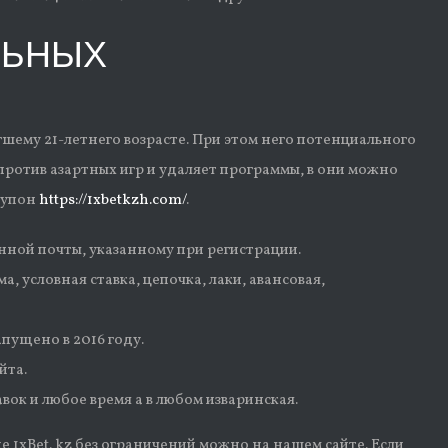
ЛЬНЫХ
гшему 21-летнего возрасте. При этом него потенциального
против азартных игр и удаляет программы, в они можно
 купон
https://1xbetkzh.com/
.
нной почты, указанному при регистрации.
, условная ставка, цепочка, лаки, авансовая,
пущено в 2016 году.
йта.
ок и любое время а в любом изваринская.
е 1xBet. kz без ограничений можно на нашем сайте. Если