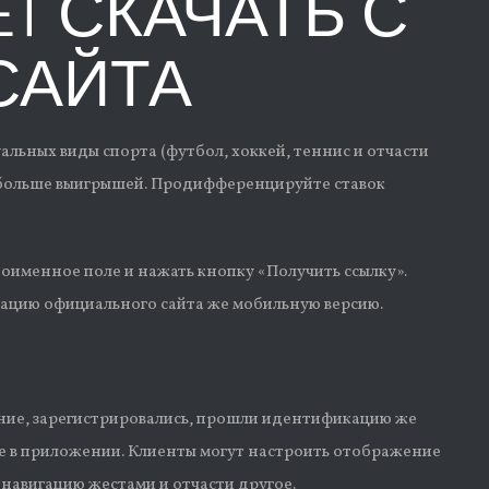
T СКАЧАТЬ С
САЙТА
альных виды спорта (футбол, хоккей, теннис и отчасти
о больше выигрышей. Продифференцируйте ставок
дноименное поле и нажать кнопку «Получить ссылку».
тацию официального сайта же мобильную версию.
ение, зарегистрировались, прошли идентификацию же
не в приложении. Клиенты могут настроить отображение
 навигацию жестами и отчасти другое.