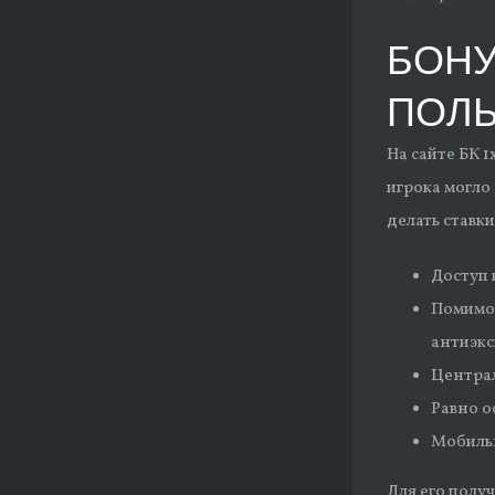
БОНУ
ПОЛЬ
На сайте БК 
игрока могло
делать ставки
Доступ 
Помимо 
антиэкс
Централ
Равно о
Мобильн
Для его полу