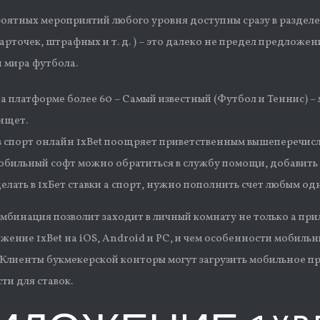
оятных мероприятий любого уровня доступны сразу в разделе 1
карточек, штрафных и т. д. ) – это далеко не предел предложе
 мира футбола.
а платформе более 60 – Самый известный (Футбол и Теннис) –
 ищет.
в спорт онлайн 1xBet поощряет приветственным вышеперечис
обильный софт можно обратиться в службу помощи, добавить и
елать в 1хБет ставки а спорт, нужно пополнить счет любым о
мбинация позволит заходит в личный комнату не только а прил
ожение 1xBet на iOS, Android и PC, и чем особенности мобил
 Клиенты букмекерской конторы могут загрузить мобильное п
ти для ставок.