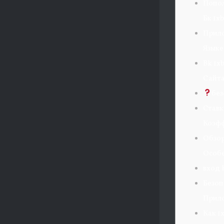
Попол
Бк 1xb
Прило
Языке
Bk 1x
Сайт
без
Ставк
Коэф
Обзо
Особе
вход 
Безоп
Прило
Как 1