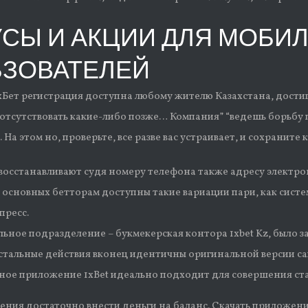
СЫ И АКЦИИ ДЛЯ МОБИ
ЗОВАТЕЛЕЙ
1хБет регистрация доступна любому жителю Казахстана, дости
 отсутствовать какие-либо позже… Компания” “ведешь борьбу 
. На этом но, проверьте, все разве вас устраивает, и сохраните
восстанавливают судя номеру телефона также адресу электро
основных бетторам доступны такие вариации пари, как система
пресс.
ьное подразделение – букмекерская контора 1xbet Kz, было за
стальные действия вконец идентичны оригинальной версии са
ое приложение 1xBet идеально подходит для совершения став
чения достаточно внести деньги на баланс. Скачать приложени