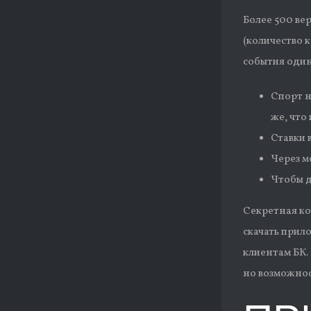
Более 500 вер
(количество 
события один
Спорт н
же, что
Ставки 
Через м
Чтобы д
Секретная ко
скачать прил
клиентам БК.
но возможнос