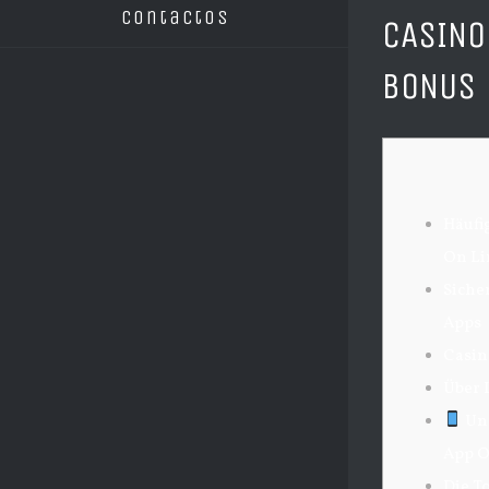
Contactos
CASINO
BONUS
Häufi
On Li
Siche
Apps
Casin
Über 
Uns
App O
Die T