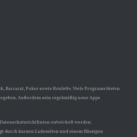
k, Baccarat, Poker sowie Roulette. Viele Programs bieten
iedergeben. Außerdem sein regelmäßig neue Apps
 Datenschutzrichtlinien entwickelt werden.
gt durch kurzen Ladezeiten und einem flüssigen