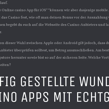
lauf.
te Online casino App für iOS” “können wir aber dasjenige mobi
gt das Casino fest, wie oft man deinen Bonus vor der Auszahlun
sen begebt du euch auf die Webseite des Casino-Anbieters und l
r.
n dieser Wahl zwischen Apple oder Android gilt jedoch, dass d
nbieter überprüfen solltest, um Betrug auszuschließen. Am beste
pstore herunter sowie bist so auf der sicheren Seite. Welche Vor
eiten?
FIG GESTELLTE WUN
INO APPS MIT ECHT