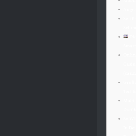
Mobil
Angeb
Seriö
Schmu
Die
Smart
Onlin
Casin
(casi
Große
Test 
Mobil
Darüb
So Wä
In De