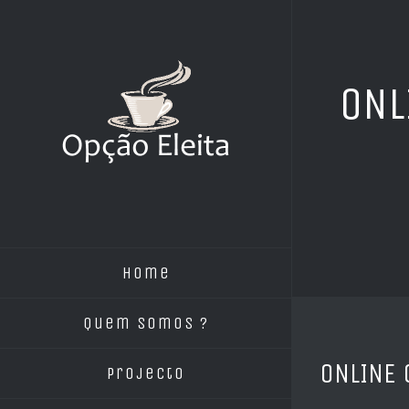
Skip
to
content
ONL
Home
Quem Somos ?
ONLINE 
Projecto