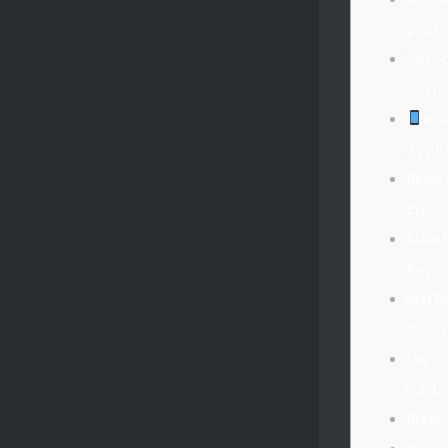
Die B
2025
Vor- 
Casin
wie
Appli
Beste
Eine 
Mobil
Faq
Starb
Mobil
Vor- 
Casin
Bizzo