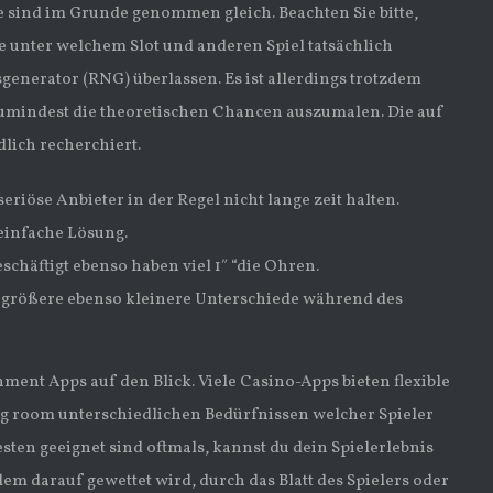
e sind im Grunde genommen gleich. Beachten Sie bitte,
 unter welchem Slot und anderen Spiel tatsächlich
generator (RNG) überlassen. Es ist allerdings trotzdem
 zumindest die theoretischen Chancen auszumalen. Die auf
lich recherchiert.
öse Anbieter in der Regel nicht lange zeit halten.
einfache Lösung.
chäftigt ebenso haben viel 1″ “die Ohren.
ei größere ebenso kleinere Unterschiede während des
ent Apps auf den Blick. Viele Casino-Apps bieten flexible
room unterschiedlichen Bedürfnissen welcher Spieler
ten geeignet sind oftmals, kannst du dein Spielerlebnis
 dem darauf gewettet wird, durch das Blatt des Spielers oder