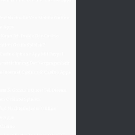
esten Online On Line Casino Apps
Und Nachteile Von Mobile Online
o Apps
 Kann Ich Inside Der Casino
cation Gratis Spielen?
 Casino Iphone App Mit Paypal:
Auszeichnung Der Vergangenheit
e Internet Casinos & Casino Apps
urst & Gonzo´s Quest Bei Diesen
en Casinos Spielen
Und Nachteile Jeder Online
o Apps
 Casino