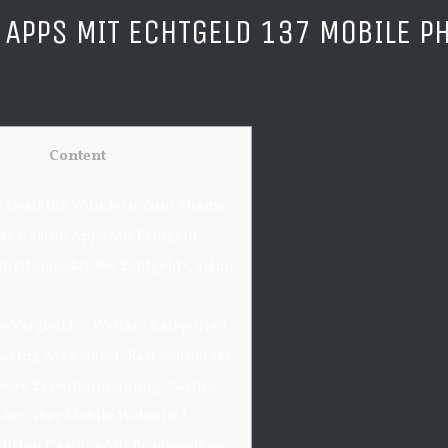
 APPS MIT ECHTGELD 137 MOBILE P
Content
g Gestellte Wundern Zum Thema
ne Casino Apps Mit Echtgeld
rheitsaspekte Bei Echtgeld Casino
o Vergleich – Weitere Kategorien
Living Area Autor: Ralf Schneider
ere Expertenmeinung: Casino
der Aber Mobile Webseite?
ollsten Casinos Mit Progressiven