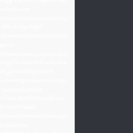
e Apps Kostenlos Ausprobieren
ot Des Monats
se Casino Application: Schutz Vor
 Beim Echtgeldspiel
 Beliebtesten Slot Machines Fürs
phone:
e Online Casino Apps 2025: Beste
o App Für Android & Ios Finden
no Apps Mit Startguthaben)
r Gambling Establishment App
& Vergleich Für März
e Casino Bank Mit Smartphone
er Hinaus Tablet
hlt Male Die Besten Casino-apps
utschland Aus