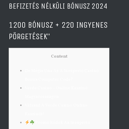
BEFIZETÉS NÉLKÜLI BÓNUSZ 2024
1200 BÓNUSZ + 220 INGYENES
PÖRGETÉSEK”
Content
De Mégis Una Az A Inexperto Casino
Bonus Computer Code?
Verde Casino – Online Kaszinó
Magyarországon
Válaszd A Verde Casino Online
Kaszinót!
Promo Kódok Az Inexperto