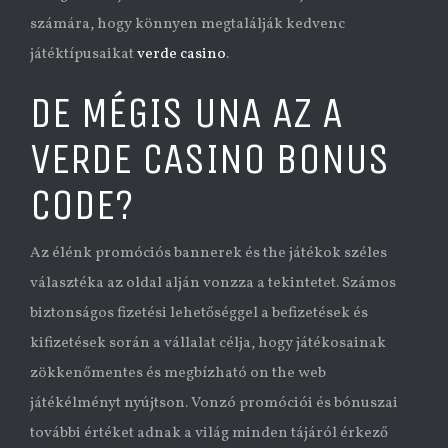
számára, hogy könnyen megtalálják kedvenc
játéktípusaikat
verde casino
.
DE MÉGIS UNA AZ A
VERDE CASINO BONUS
CODE?
Az élénk promóciós bannerek és the játékok széles
választéka az oldal alján vonzza a tekintetet. Számos
biztonságos fizetési lehetőséggel a befizetések és
kifizetések során a vállalat célja, hogy játékosainak
zökkenőmentes és megbízható on the web
játékélményt nyújtson. Vonzó promóciói és bónuszai
további értéket adnak a világ minden tájáról érkező