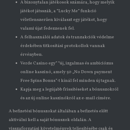
A bizonytalan játékosok számára, hogy melyik
játékot játsszák, a “Lucky Me” funkció
véletlenszerűen kiválaszt egy játékot, hogy
valami újat fedezzenek fel.
A felhasználói adatok és tranzakciók védelme
érdekében titkosítási protokollok vannak
érvényben.
Verde Casino egy” “új, izgalmas és ambiciózus
online kaszinó, amely 50 „No Down payment
Free Spins Bonus”-t kínál fel minden új tagnak.
Kapja meg a legújabb frissítéseket a bónuszokról
és az új online kaszinókról az e-mail címére.
A befizetési bónuszokat általában a befizetés előtt
aktiválni kell a saját bónuszok oldalán. A
visszaforgatási követelmények teljesítésébe csak és