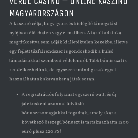
VERDE CASINO – ONLINE KASZINÓ
MAGYARORSZÁGON
A kaszinó célja, hogy gyors és kielégítő támogatást
nyújtson élő chaten vagy e-mailben. A tárolt adatokat
még titkosítva sem adják ki illetéktelen kezekbe, illetve
egy fejlett tűzfalrendszer is gondoskodik a külső
támadásokkal szembeni védelemről. Több bónusszal is
rendelkezhetünk, de egyszerre mindig csak egyet
használhatunk skavanker a játék során.
A regisztrációs folyamat egyszerű watt, és új
játékosként azonnal üdvözlő
bónuszcsomagjukkal fogadtak, amely akár a
következő összegű bónuszt is tartalmazhatta 1200
euró plusz 220 FS!