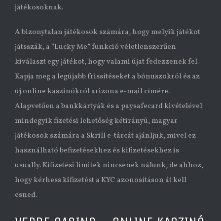
játékosoknak.
A bizonytalan játékosok számára, hogy melyik játékot
játsszák, a “Lucky Me” funkció véletlenszerűen
kiválaszt egy játékot, hogy valami újat fedezzenek fel.
Kapja meg a legújabb frissítéseket a bónuszokról és az
új online kaszinókról arizona e-mail címére.
Alapvetően a bankkártyák és a paysafecard kivételével
mindegyik fizetési lehetőség kétirányú, magyar
játékosok számára a Skrill e-tárcát ajánljuk, mivel ez
használható befizetésekhez és kifizetésekhez is
usually. Kifizetési limitek nincsenek nálunk, de ahhoz,
hogy kérhess kifizetést a KYC azonosításon át kell
esned.