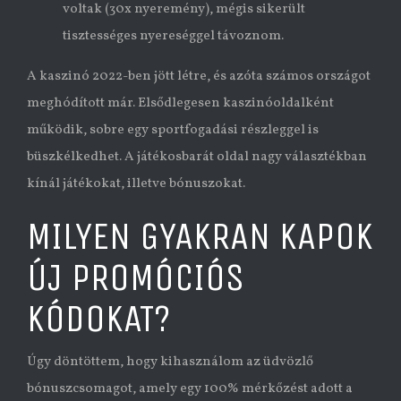
voltak (30x nyeremény), mégis sikerült
tisztességes nyereséggel távoznom.
A kaszinó 2022-ben jött létre, és azóta számos országot
meghódított már. Elsődlegesen kaszinóoldalként
működik, sobre egy sportfogadási részleggel is
büszkélkedhet. A játékosbarát oldal nagy választékban
kínál játékokat, illetve bónuszokat.
MILYEN GYAKRAN KAPOK
ÚJ PROMÓCIÓS
KÓDOKAT?
Úgy döntöttem, hogy kihasználom az üdvözlő
bónuszcsomagot, amely egy 100% mérkőzést adott a