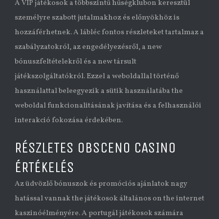
A VIP játékosok a többszintű hűségklubon keresztül
személyre szabott jutalmakhoz és előnyökhöz is
hozzáférhetnek. A lábléc fontos részleteket tartalmaz a
szabályzatokról, az engedélyezésről, a new
bónuszfeltételekről és a new társult
játékszolgáltatókról. Ezzel a weboldallal történő
használattal beleegyezik a sütik használatába the
weboldal funkcionalitásának javítása és a felhasználói
interakció fokozása érdekében.
RÉSZLETES OBSCENO CASINO
ÉRTÉKELÉS
Az üdvözlő bónuszok és promóciós ajánlatok nagy
hatással vannak the játékosok általános on the internet
kaszinóélményére. A portugál játékosok számára