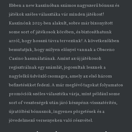
Ebben a new kaszinóban számos nagyszerű bónusz és
játékok széles választáka vár minden játékost!
Kaszinónk 2023-ben alakult, sobre már bizonyított
some sort of játékosok körében, és biztosíthatunk
arról, hogy hosszú távra tervezünk! A következőkben
bemutatjuk, hogy milyen előnyei vannak a Obsceno
Casino használatának. Amint az új játékosok
regisztrálnak egy számlát, jogosultak lesznek a
nagylelkű üdvözlő csomagra, amely az első három
befizetésüket fedezi. A már meglévő tagokat folyamatos
promóciók széles választéka várja, mint például some
sort of veszteségek után járó készpénz-visszatérítés,
újratöltési bónuszok, ingyenes pörgetések és a
jövedelmező versenyeken való részvétel.