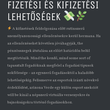
FIZETÉSI ÉS KIFIZETÉSI
LEHETŐSÉGEK
A kifizetések feldolgozása előtt rutinszerű
személyazonossági ellenőrzésekre kerül hermana. Ha
az ellenőrzéseket követően jóváhagyják, the
pénzösszegek átutalása az előírt határidőn belül
megtörténik. Mind the kezdő, mind some sort of
tapasztalt fogadóknak megfelel a fogadási típusok
sokfélesége – az egyszerű fogadásoktól a haladóbb
lehetőségekig. Felismerve az esportok iránti növekvő
érdeklődést, arizona Verde egy külön esport szekciót
will be kínál a népszerű virtuális versenyekre és
bajnokságokra történő fogadásokhoz.