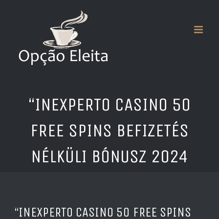
Skip
to
content
“INEXPERTO CASINO 50
FREE SPINS BEFIZETÉS
NÉLKÜLI BÓNUSZ 2024
“INEXPERTO CASINO 50 FREE SPINS