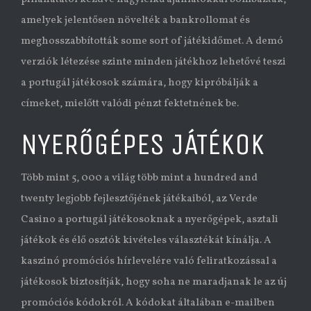
amelyek jelentősen növelték a bankrollomat és
meghosszabbították some sort of játékidőmet. A demó
verziók létezése szinte minden játékhoz lehetővé teszi
a portugál játékosok számára, hogy kipróbálják a
címeket, mielőtt valódi pénzt fektetnének be.
NYERŐGÉPES JÁTÉKOK
Több mint 5, 000 a világ több mint a hundred and
twenty legjobb fejlesztőjének játékaiból, az Verde
Casino a portugál játékosoknak a nyerőgépek, asztali
játékok és élő osztók kivételes választékát kínálja. A
kaszinó promóciós hírlevelére való feliratkozással a
játékosok biztosítják, hogy soha ne maradjanak le az új
promóciós kódokról. A kódokat általában e-mailben