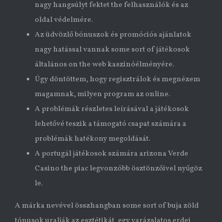
nagy hangsúlyt fektet the felhasználók és az
oldal védelmére.
Az üdvözlő bónuszok és promóciós ajánlatok
nagy hatással vannak some sort of játékosok
általános on the web kaszinóélményére.
Úgy döntöttem, hogy regisztrálok és megnézem
magamnak, milyen program az online.
A problémák részletes leírásával a játékosok
lehetővé teszik a támogató csapat számára a
problémák hatékony megoldását.
A portugál játékosok számára arizona Verde
Casino the piac legvonzóbb ösztönzőivel nyűgöz
le.
A márka nevével összhangban some sort of buja zöld
tónusok uralják az esztétikát, egy varázslatos erdei