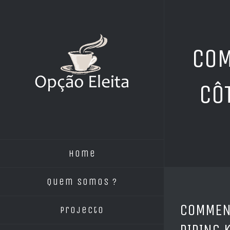
Skip
to
content
COM
CÔ
Home
Quem Somos ?
COMMENT
Projecto