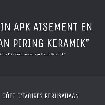
IN APK AISEMENT EN
AN PIRING KERAMIK”
ôte D’ivoire? Perusahaan Piring Keramik”
 CÔTE D’IVOIRE? PERUSAHAAN