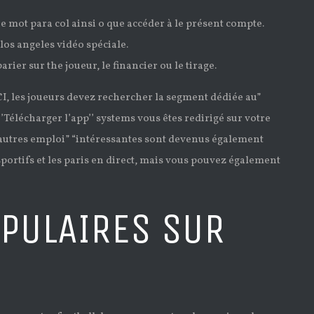
tre mot para col ainsi o que accéder à le présent compte.
 los angeles vidéo spéciale.
rier sur the joueur, le financier ou le tirage.
CI, les joueurs devez rechercher la segment dédiée au”
Télécharger l’app’’ systems vous êtes redirigé sur votre
’autres emploi” “intéressantes sont devenus également
portifs et les paris en direct, mais vous pouvez également
OPULAIRES SUR