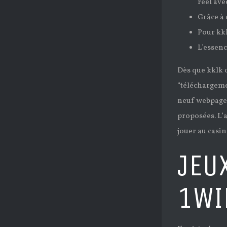
réel ave
Grâce à 
Pour kkl
L’essenc
Dès que kklk 
“téléchargemen
neuf webpage.
proposées. L’
jouer au casi
JEU
1WI