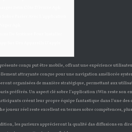
harger 1win Côte D’ivoire Apk:
s Sobre Parier Avec L’application
Wager Apk
nces De Système Pour Installer
App Sur Des Appareils D’apple
présente conçu put être mobile, offrant une expérience utilisateur
ellement attrayante conçue pour une navigation améliorée systems 
seront organisées de manière stratégique, permettant aux utilisa
aris préférés. Un aspect clé sobre l’application 1Win reste son e
articipants créent leur propre équipe fantastique dans l’une des
the joueur réel reste excellent en termes sobre compétences, plus 
dition, les parieurs apprécieront la qualité das diffusions en dir