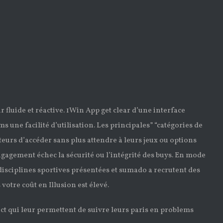
 fluide et réactive. 1Win App get clear d’une interface
une facilité d’utilisation. Les principales” “catégories de
teurs d’accéder sans plus attendre à leurs jeux ou options
ngagement échec la sécurité ou l’intégrité des buys. En mode
 disciplines sportives présentées et sumado a recrutent des
votre coût en Illusion est élevé.
ect qui leur permettent de suivre leurs paris en problems