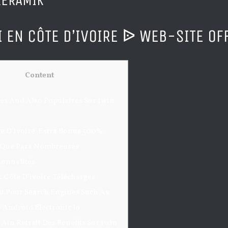
KERAMIK”
I EN CÔTE D’IVOIRE ᐉ WEB-SITE OF
Content
Les And Also Populaires Sur 1win
te D’ivoire: Extra Bonus 500%
 Que Para Nombreuses
ionnalités
k Côte D’ivoire Télécharger
it Pour Search Engines Such As
 Android Electronic Io
Ain Retrait Des Benefits Sur 1win