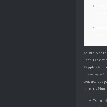
Téléc
Atout
1win 
Exige
1win 
Le site Web re
useful et visu
l’application 
em relação à p
tournoi, les p
joueurs. Plus 
De in ad