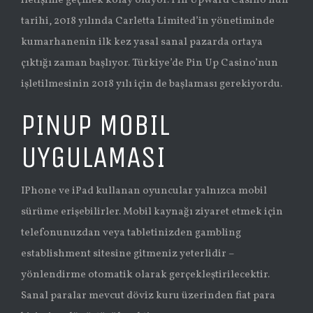
iletişime geçmek kolay oluyor. Pin Upward Casino’nun
tarihi, 2018 yılında Carletta Limited’in yönetiminde
kumarhanenin ilk kez yasal sanal pazarda ortaya
çıktığı zaman başlıyor. Türkiye’de Pin Up Casino’nun
işletilmesinin 2018 yılı için de başlaması gerekiyordu.
PINUP MOBIL
UYGULAMASI
IPhone ve iPad kullanan oyuncular yalnızca mobil
sürüme erişebilirler. Mobil kaynağı ziyaret etmek için
telefonunuzdan veya tabletinizden gambling
establishment sitesine gitmeniz yeterlidir –
yönlendirme otomatik olarak gerçekleştirilecektir.
Sanal paralar mevcut döviz kuru üzerinden fiat para