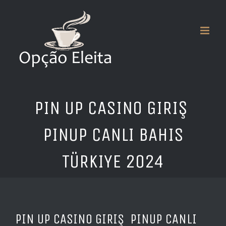
Skip
to
content
PIN UP CASINO GIRIŞ ️
PINUP CANLI BAHIS
TÜRKIYE 2024
PIN UP CASINO GIRIŞ ️ PINUP CANLI