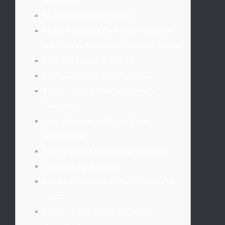
Seçiminiz!
Mobil Cihazlarda Casino
Mobil Uygulama Ile Pin Up Casinoyu
Android Ve Iphone’da Oynayabilirsiniz
Sorumlu Kumar Politikası
Pin Upwards Türkiye Hakkında
Pinup Gaming Club’da Güvenilir
Ödemeler
Spor Bahisleri Ve Pin Up Bahis
Seçenekleri
Pin Up Canlı Krupiyelerle Oyunları
Digər Pin Up Bonusları
Pin-up Tr Ödemeleri: Para Yatırma Ve
Çekme
Pınup Casino’da Nasıl Oynanır