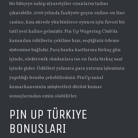
bir bütçeye sahip ziyaretçiler oyunların tadını
çıkarabilir. 2016 yılında faaliyete geçen online on line
casino, kısa sürede yüz binlerce oyuncu için favori bir
tatil yeri haline gelmiştir. Pin Up Wagering Club’da
kazanılan ödüllerin çekilme hızı, seçtiğiniz ödeme
sistemine bağlıdır. Para banka kartlarına birkaç gün
içinde, elektronik cüzdanlara ise en fazla birkaç saat
içinde gider. Ödülleri yalnızca para yatırma işleminin
yapıldığı hesaba çekebilirsiniz. PinUp sanal
kumarhanesinin müşterileri dürüst kumar
sonuçlarından emin olabilirler.
PIN UP TÜRKIYE
BONUSLARI