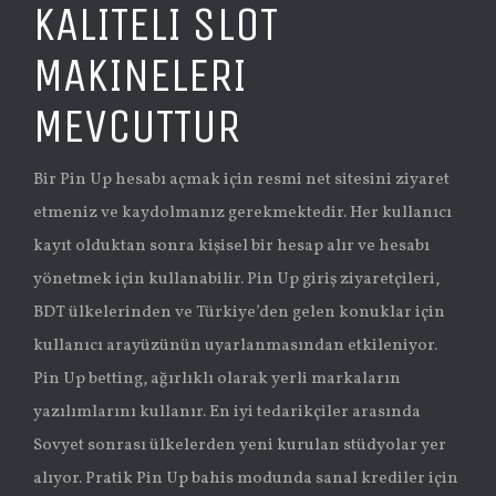
KALITELI SLOT
MAKINELERI
MEVCUTTUR
Bir Pin Up hesabı açmak için resmi net sitesini ziyaret
etmeniz ve kaydolmanız gerekmektedir. Her kullanıcı
kayıt olduktan sonra kişisel bir hesap alır ve hesabı
yönetmek için kullanabilir. Pin Up giriş ziyaretçileri,
BDT ülkelerinden ve Türkiye’den gelen konuklar için
kullanıcı arayüzünün uyarlanmasından etkileniyor.
Pin Up betting, ağırlıklı olarak yerli markaların
yazılımlarını kullanır. En iyi tedarikçiler arasında
Sovyet sonrası ülkelerden yeni kurulan stüdyolar yer
alıyor. Pratik Pin Up bahis modunda sanal krediler için