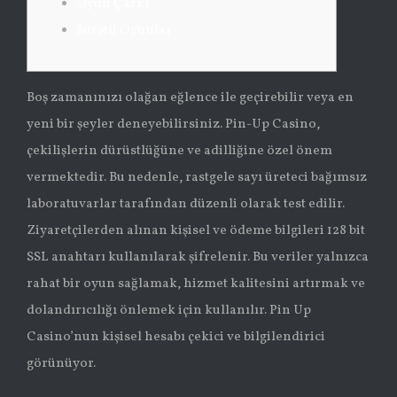
Oyun Çarkı
Sürətli Oyunlar
Boş zamanınızı olağan eğlence ile geçirebilir veya en
yeni bir şeyler deneyebilirsiniz. Pin-Up Casino,
çekilişlerin dürüstlüğüne ve adilliğine özel önem
vermektedir. Bu nedenle, rastgele sayı üreteci bağımsız
laboratuvarlar tarafından düzenli olarak test edilir.
Ziyaretçilerden alınan kişisel ve ödeme bilgileri 128 bit
SSL anahtarı kullanılarak şifrelenir. Bu veriler yalnızca
rahat bir oyun sağlamak, hizmet kalitesini artırmak ve
dolandırıcılığı önlemek için kullanılır. Pin Up
Casino’nun kişisel hesabı çekici ve bilgilendirici
görünüyor.