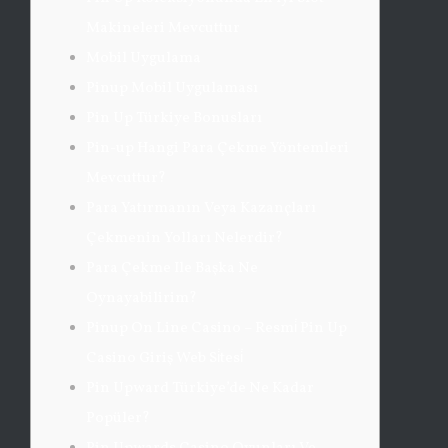
Makineleri Mevcuttur
Mobil Uygulama
Pinup Mobil Uygulaması
Pin Up Türkiye Bonusları
Pin-up Hangi Para Çekme Yöntemleri
Mevcuttur?
Para Yatırmanın Veya Kazançları
Çekmenin Yolları Nelerdir?
Para Çekme Ile Başka Ne
Oynayabilirim?
Pinup On Line Casino – Resmi̇ Pin Up
Casino Giriş Web Si̇tesi̇
Pin Upward Türkiye’de Ne Kadar
Popüler?