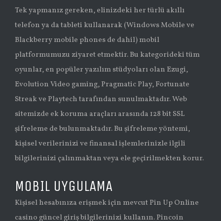
Tek yapmanız gereken, elinizdeki her türlü akıllı
telefon ya da tableti kullanarak (Windows Mobile ve
Blackberry mobile phones de dahil) mobil
platformumuzu ziyaret etmektir. Bu kategorideki tüm
oyunlar, en popüler yazılım stüdyoları olan Ezugi,
Evolution Video gaming, Pragmatic Play, Fortunate
Streak ve Playtech tarafından sunulmaktadır. Web
sitemizde ek koruma araçları arasında 128 bit SSL
şifreleme de bulunmaktadır. Bu şifreleme yöntemi,
kişisel verilerinizi ve finansal işlemlerinizle ilgili
bilgilerinizi çalınmaktan veya ele geçirilmekten korur.
MOBIL UYGULAMA
Kişisel hesabınıza erişmek için mevcut Pin Up Online
casino güncel giriş bilgilerinizi kullanın. Pincoin