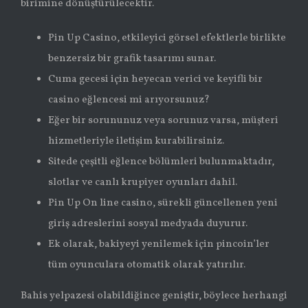
birimine dönüştürülecektir.
Pin Up Casino, etkileyici görsel efektlerle birlikte
benzersiz bir grafik tasarımı sunar.
Cuma gecesi için heyecan verici ve keyifli bir
casino eğlencesi mi arıyorsunuz?
Eğer bir sorununuz veya sorunuz varsa, müşteri
hizmetleriyle iletişim kurabilirsiniz.
Sitede çeşitli eğlence bölümleri bulunmaktadır,
slotlar ve canlı krupiyer oyunları dahil.
Pin Up On line casino, sürekli güncellenen yeni
giriş adreslerini sosyal medyada duyurur.
Ek olarak, bakiyeyi yenilemek için pincoin’ler
tüm oyunculara otomatik olarak yatırılır.
Bahis yelpazesi olabildiğince geniştir, böylece herhangi