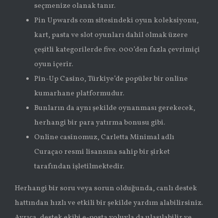
seçmenize olanak tanır.
Pin Upwards com sitesindeki oyun koleksiyonu,
kart, pasta ve slot oyunları dahil olmak üzere
çeşitli kategorilerde five. 000’den fazla çevrimiçi
oyun içerir.
Pin-Up Casino, Türkiye’de popüler bir online
kumarhane platformudur.
Bunların da aynı şekilde oynanması gerekecek,
herhangi bir para yatırma bonusu gibi.
Online casinomuz, Carletta Minimal adlı
Curaçao resmi lisansına sahip bir şirket
tarafından işletilmektedir.
Herhangi bir soru veya sorun olduğunda, canlı destek
hattından hızlı ve etkili bir şekilde yardım alabilirsiniz.
Ayrıca, destek ekibi e-posta yoluyla da ulaşılabilir ve