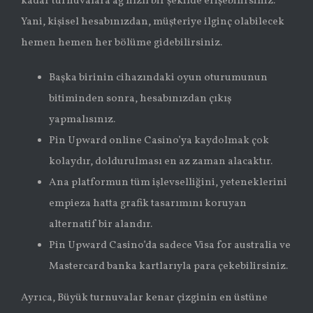
kadar turnuvalara ag hızlı bir şekilde erişebilirsiniz.
Yani, kişisel hesabınızdan, müşteriye ilginç olabilecek
hemen hemen her bölüme gidebilirsiniz.
Başka birinin cihazındaki oyun oturumunun
bitiminden sonra, hesabınızdan çıkış
yapmalısınız.
Pin Upward online Casino’ya kaydolmak çok
kolaydır, doldurulması en az zaman alacaktır.
Ana platformun tüm işlevselliğini, yeteneklerini
empieza hatta grafik tasarımını koruyan
alternatif bir alandır.
Pin Upward Casino’da sadece Visa for australia ve
Mastercard banka kartlarıyla para çekebilirsiniz.
Ayrıca, Büyük turnuvalar kenar çizginin en üstüne