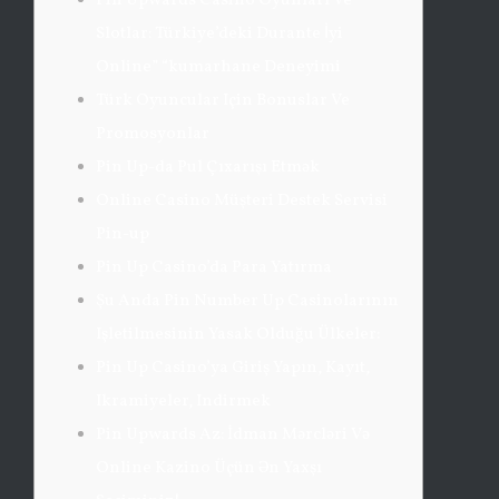
Pin Upwards Casino Oyunları Ve
Slotlar: Türkiye’deki Durante İyi
Online” “kumarhane Deneyimi
Türk Oyuncular Için Bonuslar Ve
Promosyonlar
Pin Up-da Pul Çıxarışı Etmək
Online Casino Müşteri Destek Servisi
Pin-up
Pin Up Casino’da Para Yatırma
Şu Anda Pin Number Up Casinolarının
Işletilmesinin Yasak Olduğu Ülkeler:
Pin Up Casino’ya Giriş Yapın, Kayıt,
Ikramiyeler, Indirmek
Pin Upwards Az: İdman Mərcləri Və
Online Kazino Üçün Ən Yaxşı