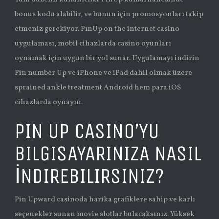
bonus kodu alabilir, ve bunun için promosyonları takip
etmeniz gerekiyor. PınUp on the internet casino
uygulaması, mobil cihazlarda casino oyunları
oynamak için uygun bir yol sunar. Uygulamayı indirin
Pin number Up ve iPhone ve iPad dahil olmak üzere
sprained ankle treatment Android hem para iOS
cihazlarda oynayın.
PIN UP CASINO’YU
BILGISAYARINIZA NASIL
İNDIREBILIRSINIZ?
Pin Upward casinoda harika grafiklere sahip ve karlı
seçenekler sunan movie slotlar bulacaksınız. Yüksek