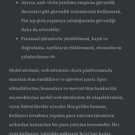
Ayrıca, anti-virüs yazılımı empieza güvenlik
duvarları gibi güvenlik önlemlerini kullanmak,
Pin-up giriş yapmaya çalıştığınızda güvenliği
daha da artırabilir.
Finansal işlemlerin yürütülmesi, kayıt ve
doğrulama, sayfaların yüklenmesi, otomatların
çalıştırılması vb.
Mobil sürümü, web sitesinin choix platformunda
sunulan tüm özellikleri ve işlevleri içerir. Spor
etkinliklerine, bonuslara ve mevcut tüm bankacılık
seçeneklerine mobil web sitesinden de ulaşabilirsiniz,
oyun listesi birebir aynıdır. Hoş geldin bonusu,
kullanıcı hesabına yapılan para yatırma işleminin
ardından kazanılan bir para yatırma bonusudur. Her
yeni kullanıcı, yatırdığı miktarın %125’ine kadar