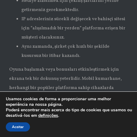
Hediye alabilmek için çekiliş şartlarını yerine
getirmeniz gerekmektedir.
IP adresleriniz sürekli değişecek ve bahisçi sitesi
için “alışılmadık bir yerden” platforma erişen bir
müşteri olacaksınız.
Aynı zamanda, şirket çok hızlı bir şekilde
kusursuz bir itibar kazandı.
Oyuna başlamak veya bonusları etkinleştirmek için
ekrana tek bir dokunuş yeterlidir. Mobil kumarhane,
herhangi bir popüler platforma sahip cihazlarda
düzgün çalışır ve müdahaleci reklam sağlamaz. Akıllı
Usamos cookies de forma a proporcionar uma melhor
experiência na nossa página.
telefon ve tablet sahipleri Pinup cazino on the web
Poderá encontrar mais acerca do tipo de cookies que usamos ou
bahis yapmak için sitenin Pin-up mobil versiyonunu
desativá-los em
definições
.
kullanabilirler. Mobil kumarhanenin avantajlarından
Aceitar
biri, düşük hızlı İnternet’e bağlıyken bile slot machine