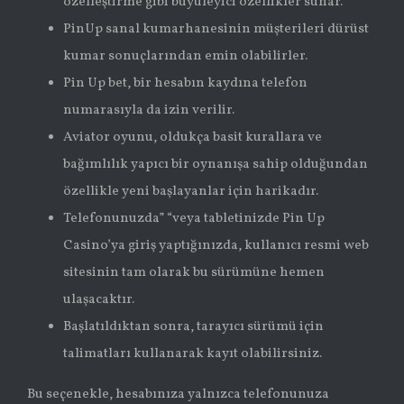
özelleştirme gibi büyüleyici özellikler sunar.
PinUp sanal kumarhanesinin müşterileri dürüst
kumar sonuçlarından emin olabilirler.
Pin Up bet, bir hesabın kaydına telefon
numarasıyla da izin verilir.
Aviator oyunu, oldukça basit kurallara ve
bağımlılık yapıcı bir oynanışa sahip olduğundan
özellikle yeni başlayanlar için harikadır.
Telefonunuzda” “veya tabletinizde Pin Up
Casino’ya giriş yaptığınızda, kullanıcı resmi web
sitesinin tam olarak bu sürümüne hemen
ulaşacaktır.
Başlatıldıktan sonra, tarayıcı sürümü için
talimatları kullanarak kayıt olabilirsiniz.
Bu seçenekle, hesabınıza yalnızca telefonunuza