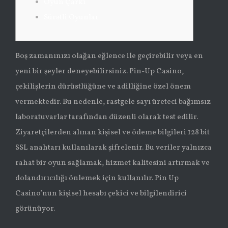
Oyun Çarkı
Sürətli Oyunlar
Boş zamanınızı olağan eğlence ile geçirebilir veya en
yeni bir şeyler deneyebilirsiniz. Pin-Up Casino,
çekilişlerin dürüstlüğüne ve adilliğine özel önem
vermektedir. Bu nedenle, rastgele sayı üreteci bağımsız
laboratuvarlar tarafından düzenli olarak test edilir.
Ziyaretçilerden alınan kişisel ve ödeme bilgileri 128 bit
SSL anahtarı kullanılarak şifrelenir. Bu veriler yalnızca
rahat bir oyun sağlamak, hizmet kalitesini artırmak ve
dolandırıcılığı önlemek için kullanılır. Pin Up
Casino’nun kişisel hesabı çekici ve bilgilendirici
görünüyor.