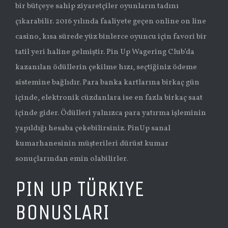
bir bütçeye sahip ziyaretçiler oyunların tadını
çıkarabilir. 2016 yılında faaliyete geçen online on line
casino, kısa sürede yüz binlerce oyuncu için favori bir
tatil yeri haline gelmiştir. Pin Up Wagering Club’da
kazanılan ödüllerin çekilme hızı, seçtiğiniz ödeme
sistemine bağlıdır. Para banka kartlarına birkaç gün
içinde, elektronik cüzdanlara ise en fazla birkaç saat
içinde gider. Ödülleri yalnızca para yatırma işleminin
yapıldığı hesaba çekebilirsiniz. PinUp sanal
kumarhanesinin müşterileri dürüst kumar
sonuçlarından emin olabilirler.
PIN UP TÜRKIYE
BONUSLARI