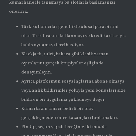
kumarhane ile tanışmaya bu slotlarla başlamanızı
öneririz.
Türk kullanıcılar genellikle ulusal para birimi
olan Türk lirasını kullanmayı ve kredi kartlarıyla
bahis oynamayı tercih ediyor.
Blackjack, rulet, bakara gibi klasik zaman
oyunlarını gerçek krupiyeler eşliğinde
deneyimleyin.
Ayrıca platformun sosyal ağlarına abone olmaya
veya anlık bildirimler yoluyla yeni bonusları size
bildiren bir uygulama yüklemeye değer.
Kumarbazın amacı, belirli bir olay
gerçekleşmeden önce kazançları toplamaktır.
Pin Up, seçim yapabileceğiniz iki modda