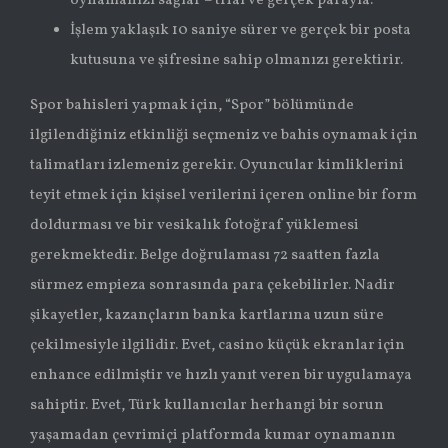
oynamanızı sağlar – trial ve gerçek parayla.
İşlem yaklaşık 10 saniye sürer ve gerçek bir posta
kutusuna ve şifresine sahip olmanızı gerektirir.
Spor bahisleri yapmak için, “Spor” bölümünde
ilgilendiğiniz etkinliği seçmeniz ve bahis oynamak için
talimatları izlemeniz gerekir. Oyuncular kimliklerini
teyit etmek için kişisel verilerini içeren online bir form
doldurması ve bir vesikalık fotoğraf yüklemesi
gerekmektedir. Belge doğrulaması 72 saatten fazla
sürmez empieza sonrasında para çekebilirler. Nadir
şikayetler, kazançların banka kartlarına uzun süre
çekilmesiyle ilgilidir. Evet, casino küçük ekranlar için
enhance edilmiştir ve hızlı yanıt veren bir uygulamaya
sahiptir. Evet, Türk kullanıcılar herhangi bir sorun
yaşamadan çevrimiçi platformda kumar oynamanın