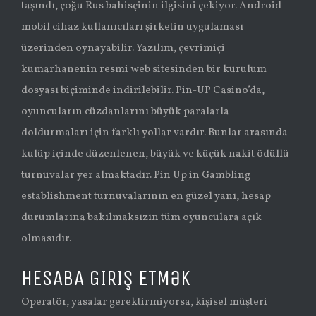
taşındı, çoğu Rus bahisçinin ilgisini çekiyor. Android
mobil cihaz kullanıcıları şirketin uygulaması
üzerinden oynayabilir. Yazılım, çevrimiçi
kumarhanenin resmi web sitesinden bir kurulum
dosyası biçiminde indirilebilir. Pin-UP Casino’da,
oyuncuların cüzdanlarını büyük paralarla
doldurmaları için farklı yollar vardır. Bunlar arasında
kulüp içinde düzenlenen, büyük ve küçük nakit ödüllü
turnuvalar yer almaktadır. Pin Up in Gambling
establishment turnuvalarının en güzel yanı, hesap
durumlarına bakılmaksızın tüm oyunculara açık
olmasıdır.
HESABA GIRIŞ ETMƏK
Operatör, yasalar gerektirmiyorsa, kişisel müşteri