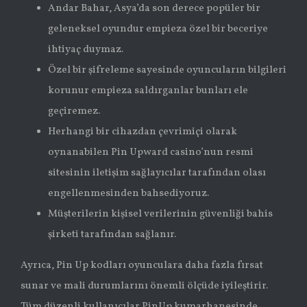
Andar Bahar, Asya’da son derece popüler bir
geleneksel oyundur empieza özel bir beceriye
ihtiyaç duymaz.
Özel bir şifreleme sayesinde oyuncuların bilgileri
korunur empieza saldırganlar bunları ele
geçiremez.
Herhangi bir cihazdan çevrimiçi olarak
oynanabilen Pin Upward casino’nun resmi
sitesinin iletişim sağlayıcılar tarafından olası
engellenmesinden bahsediyoruz.
Müşterilerin kişisel verilerinin güvenliği bahis
şirketi tarafından sağlanır.
Ayrıca, Pin Up kodları oyunculara daha fazla fırsat
sunar ve mali durumlarını önemli ölçüde iyileştirir.
Tüm düzenli kullanıcılar PinUp kumarhanesinde