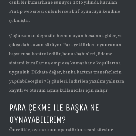
canlı bir kumarhane sunuyor. 2016 yılında kurulan
PınUp web sitesi onbinlerce aktif oyuncuyu kendine
çekmiştir.
Çoğu zaman depozito hemen oyun hesabına gider, ve
çıkışı daha uzun sürüyor. Para çekilirken oyuncunun
başvurusu kontrol edilir, bonus bahisleri, ödeme
sistemi kurallarına empieza kumarhane koşullarına
uygunluk. Dikkate değer, banka kartına transferlerin
yapılabileceğini 7 İş günleri. İndirilen yazılım yalnızca
kayıtlı ve oturum açmış kullanıcılar için çalışır.
PARA ÇEKME ILE BAŞKA NE
OYNAYABILIRIM?
Öncelikle, oyuncunun operatörün resmi sitesine