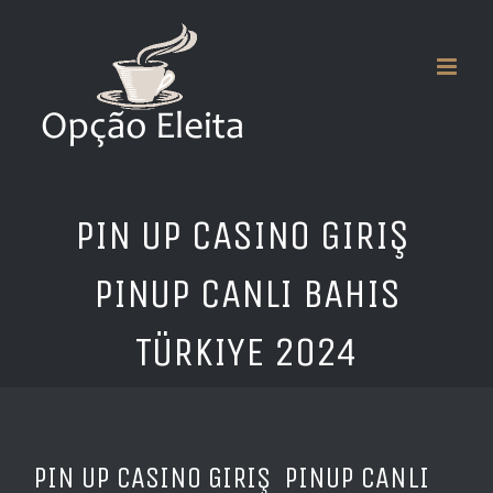
Skip
to
content
PIN UP CASINO GIRIŞ ️
PINUP CANLI BAHIS
TÜRKIYE 2024
PIN UP CASINO GIRIŞ ️ PINUP CANLI