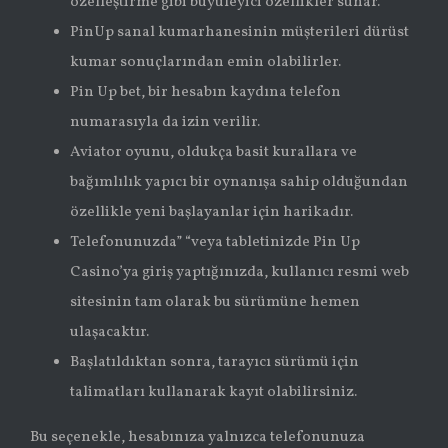
özelleştirme gibi büyüleyici özellikler sunar.
PinUp sanal kumarhanesinin müşterileri dürüst
kumar sonuçlarından emin olabilirler.
Pin Up bet, bir hesabın kaydına telefon
numarasıyla da izin verilir.
Aviator oyunu, oldukça basit kurallara ve
bağımlılık yapıcı bir oynanışa sahip olduğundan
özellikle yeni başlayanlar için harikadır.
Telefonunuzda” “veya tabletinizde Pin Up
Casino’ya giriş yaptığınızda, kullanıcı resmi web
sitesinin tam olarak bu sürümüne hemen
ulaşacaktır.
Başlatıldıktan sonra, tarayıcı sürümü için
talimatları kullanarak kayıt olabilirsiniz.
Bu seçenekle, hesabınıza yalnızca telefonunuza