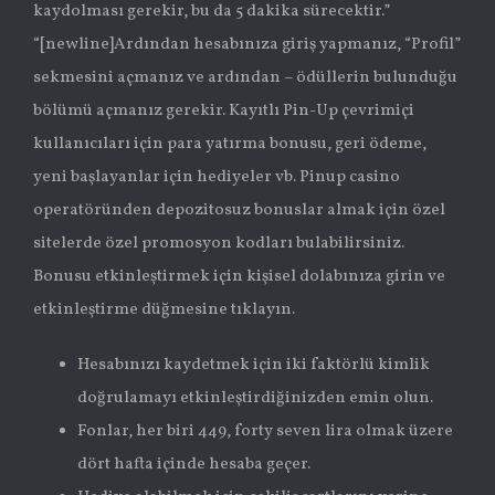
kaydolması gerekir, bu da 5 dakika sürecektir.”
“[newline]Ardından hesabınıza giriş yapmanız, “Profil”
sekmesini açmanız ve ardından – ödüllerin bulunduğu
bölümü açmanız gerekir. Kayıtlı Pin-Up çevrimiçi
kullanıcıları için para yatırma bonusu, geri ödeme,
yeni başlayanlar için hediyeler vb. Pinup casino
operatöründen depozitosuz bonuslar almak için özel
sitelerde özel promosyon kodları bulabilirsiniz.
Bonusu etkinleştirmek için kişisel dolabınıza girin ve
etkinleştirme düğmesine tıklayın.
Hesabınızı kaydetmek için iki faktörlü kimlik
doğrulamayı etkinleştirdiğinizden emin olun.
Fonlar, her biri 449, forty seven lira olmak üzere
dört hafta içinde hesaba geçer.