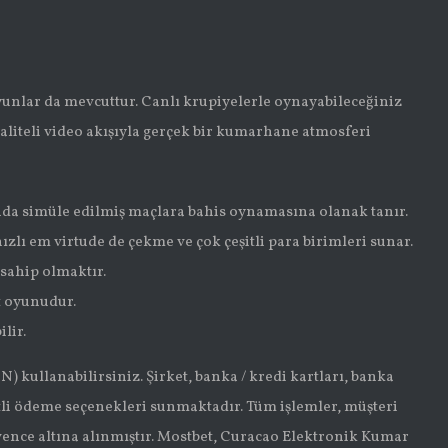
yunlar da mevcuttur. Canlı krupiyelerle oynayabileceğiniz
aliteli video akışıyla gerçek bir kumarhane atmosferi
rında simüle edilmiş maçlara bahis oynamasına olanak tanır.
ızlı em virtude de çekme ve çok çeşitli para birimleri sunar.
sahip olmaktır.
t oyunudur.
lir.
N) kullanabilirsiniz. Şirket, banka / kredi kartları, banka
şitli ödeme seçenekleri sunmaktadır. Tüm işlemler, müşteri
güvence altına alınmıştır. Mostbet, Curacao Elektronik Kumar