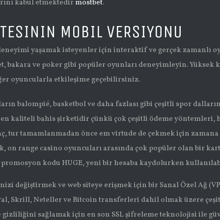
rını kabul etmektedir
mostbet
.
TESININ MOBIL VERSIYONU
deneyimi yaşamak isteyenler için interaktif ve gerçek zamanlı o
et, bakara ve poker gibi popüler oyunları deneyimleyin. Yüksek k
iğer oyuncularla etkileşime geçebilirsiniz.
rın balompié, basketbol ve daha fazlası gibi çeşitli spor dalla
en kaliteli bahis şirketidir çünkü çok çeşitli ödeme yöntemleri, h
aç, tur tamamlanmadan önce em virtude de çekmek için zamana 
k, on range casino oyuncuları arasında çok popüler olan bir kar
 promosyon kodu HUGE, yeni bir hesaba kaydolurken kullanılabi
inizi değiştirmek ve web siteye erişmek için bir Sanal Özel Ağ (VP
al, Skrill, Neteller ve Bitcoin transferleri dahil olmak üzere çe
 gizliliğini sağlamak için en son SSL şifreleme teknolojisi ile 