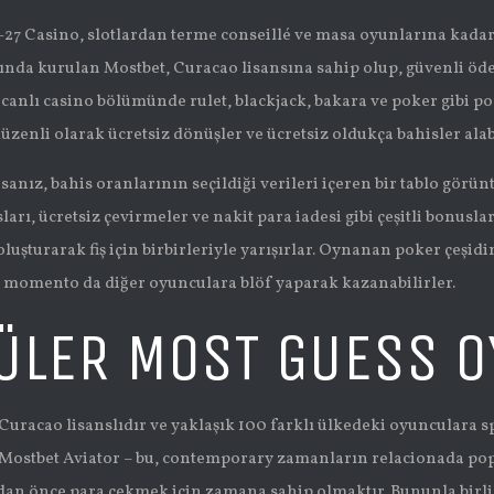
27 Casino, slotlardan terme conseillé ve masa oyunlarına kadar 
ında kurulan Mostbet, Curacao lisansına sahip olup, güvenli öde
canlı casino bölümünde rulet, blackjack, bakara ve poker gibi p
üzenli olarak ücretsiz dönüşler ve ücretsiz oldukça bahisler alabi
sanız, bahis oranlarının seçildiği verileri içeren bir tablo görü
arı, ücretsiz çevirmeler ve nakit para iadesi gibi çeşitli bonusl
li oluşturarak fiş için birbirleriyle yarışırlar. Oynanan poker çeş
e momento da diğer oyunculara blöf yaparak kazanabilirler.
ÜLER MOST GUESS 
uracao lisanslıdır ve yaklaşık 100 farklı ülkedeki oyunculara sp
Mostbet Aviator – bu, contemporary zamanların relacionada popü
 önce para çekmek için zamana sahip olmaktır. Bununla birlikte