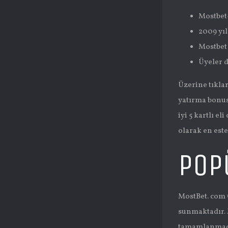
Mostbet-
2009 yıl
Mostbet 
Üyeler d
Üzerine tıklar
yatırma bonusl
iyi 5 kartlı e
olarak en est
POP
MostBet. com C
sunmaktadır. 
tamamlanmadan