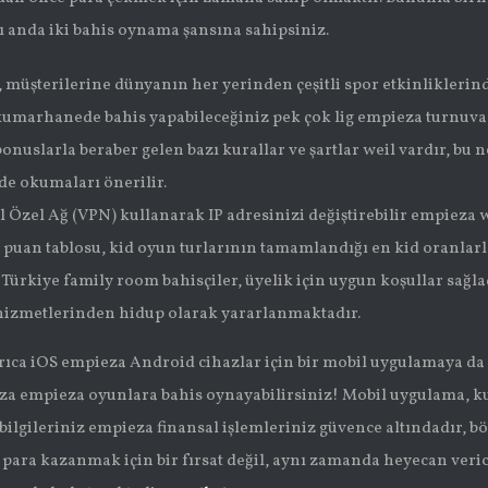
nı anda iki bahis oynama şansına sahipsiniz.
 müşterilerine dünyanın her yerinden çeşitli spor etkinliklerind
 kumarhanede bahis yapabileceğiniz pek çok lig empieza turnuva
onuslarla beraber gelen bazı kurallar ve şartlar weil vardır, b
lde okumaları önerilir.
l Özel Ağ (VPN) kullanarak IP adresinizi değiştirebilir empieza we
uan tablosu, kid oyun turlarının tamamlandığı en kid oranlarla i
Türkiye family room bahisçiler, üyelik için uygun koşullar sağ
 hizmetlerinden hidup olarak yararlanmaktadır.
rıca iOS empieza Android cihazlar için bir mobil uygulamaya da 
za empieza oyunlara bahis oynayabilirsiniz! Mobil uygulama, kull
bilgileriniz empieza finansal işlemleriniz güvence altındadır, bö
ara kazanmak için bir fırsat değil, aynı zamanda heyecan verici 