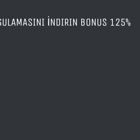
GULAMASINI İNDIRIN BONUS 125%