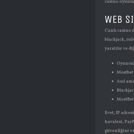
casino oyunla
WEB SI
Canlı casino 
blackjack, rul
yaratılır ve d
Oyuncula
Mostbet 
Asıl am
Blackjac
MostBet
Evet, IP adres
havalesi, PayP
güvenliğini ve