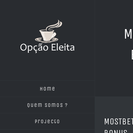
Skip
to
content
M
Home
Quem Somos ?
MOSTBET
Projecto