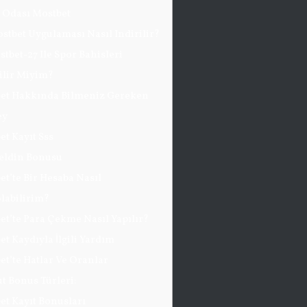
 Odası Mostbet
ostbet Uygulaması Nasıl Indirilir?
tbet-27 Ile Spor Bahisleri
ilir Miyim?
et Hakkında Bilmeniz Gereken
ey
et Kayıt Sss
eldin Bonusu
et’te Bir Hesaba Nasıl
labilirim?
et’te Para Çekme Nasıl Yapılır?
t Kaydıyla İlgili Yardım
et’te Hatlar Ve Oranlar
t Bonus Türleri:
et Kayıt Bonusları